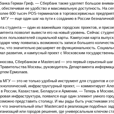
анка Герман Греф. — Сбербанк также уделяет большое вниман
 обеспечивая ее удобство и максимальную доступность. На се
олее 600 тысяч POS-терминалов в торговосервисных предприят
 МГУ — еще один шаг на пути к созданию в России безналичной
та студента — один из важнейших городских проектов, и присо
митента позволит вывести его на новый уровень. Сейчас студе
всех пользователей социальной карты. Кампусная карта выпуск
одаря чему появилась возможность записи большего количеств
ты, что значительно расширяет ее функциональность. Социальн
ал развития, и кампусный проект с Московским государственн
оносова, Сбербанком и Mastercard — это первый серьезный шаг
 Правительства Москвы, руководитель Департамента информац
Артем Ермолаев.
а МГУ — это не только удобный инструмент для студентов и со
хнологический, инфраструктурный проект, — комментирует Але
 в России, Казахстане, Беларуси и Армении. — Теперь в Москве,
ровая инфраструктура, появился еще один элемент умного гор
возможно представить столицу. И мы рады быть участниками это
у что значительный опыт Mastercard в реализации подобных за
рганизаций или городов решения, где универсальным ключом ста