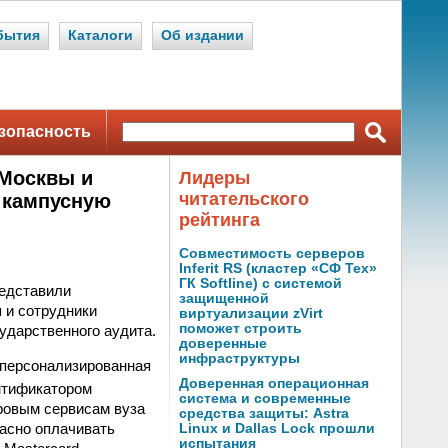
бытия
Каталоги
Об издании
зопасность
 Москвы и
Лидеры
читательского
 кампусную
рейтинга
Совместимость серверов
Inferit RS (кластер «СФ Тех»
ГК Softline) с системой
редставили
защищенной
 и сотрудники
виртуализации zVirt
поможет строить
ударственного аудита.
доверенные
инфраструктуры
 персонализированная
Доверенная операционная
нтификатором
система и современные
фровым сервисам вуза
средства защиты: Astra
пасно оплачивать
Linux и Dallas Lock прошли
испытания