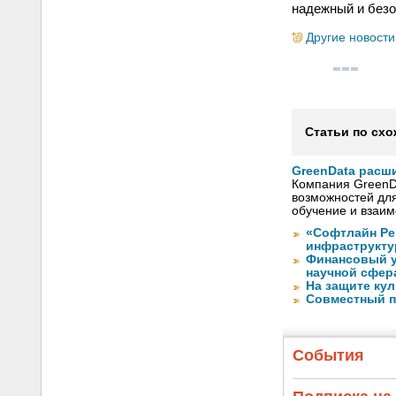
надежный и безо
Другие новости
Статьи по схо
GreenData расш
Компания GreenDa
возможностей для
обучение и взаи
«Софтлайн Реш
инфраструктур
Финансовый у
научной сфер
На защите ку
Совместный пр
События