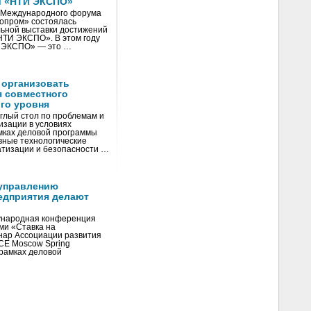
и «НТИ ЭКСПО»
V Международного форума
нопром» состоялась
ьной выставки достижений
«НТИ ЭКСПО». В этом году
И ЭКСПО» — это …
 организовать
я совместного
го уровня
глый стол по проблемам и
зации в условиях
мках деловой программы
вные технологические
тизации и безопасности …
управлению
едприятия делают
ународная конференция
ми «Ставка на
инар Ассоциации развития
CE Moscow Spring
рамках деловой