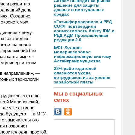
Астра» выводит на рынок
ие и развитию
решение для защиты
годняшний день
данных в виртуальных
средах
иях. Создание
 экосистемы».
«Газинформсервис» и РЕД
СОФТ подтвердили
совместимость Ankey IDM и
единение к нему
РЕД АДМ Промышленная
нты составляют
редакция 2.0
ается на новой
БФТ-Холдинг
а приложений без
модернизировал
ая карта имеет
информационную систему
Алтайкрайимущества
ым университетом
28% работодателей
 в направлении», —
опасаются ухода
сотрудников из-за уровня
ионных технологий
заработной платы
Мы в социальных
трудников, это ещь
сетях
ксей Малиновский,
 где уже активно
ода будущего — в МГУ,
го замечательного
дач позволяет
новится один простой,