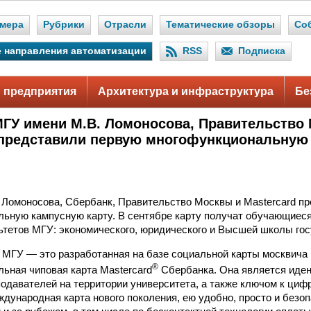
мера
Рубрики
Отрасли
Тематические обзоры
Со
 направления автоматизации
RSS
Подписка
 предприятия
Архитектура и инфраструктура
Бе
МГУ имени М.В. Ломоносова, Правительство
 представили первую многофункциональную
 Ломоносова, Сбербанк, Правительство Москвы и Mastercard п
ьную кампусную карту. В сентябре карту получат обучающиеся
тетов МГУ: экономического, юридического и Высшей школы гос
 МГУ — это разработанная на базе социальной карты москвича
®
ьная чиповая карта Mastercard
Сбербанка. Она является иде
подавателей на территории университета, а также ключом к ци
еждународная карта нового поколения, ею удобно, просто и безо