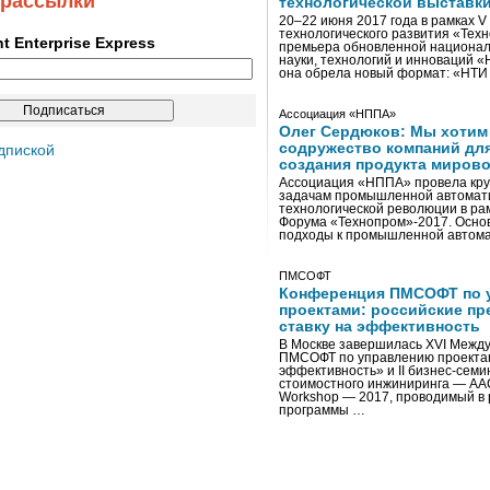
 рассылки
технологической выставк
20–22 июня 2017 года в рамках 
технологического развития «Тех
ent Enterprise Express
премьера обновленной национал
науки, технологий и инноваций 
она обрела новый формат: «НТ
Ассоциация «НППА»
Олег Сердюков: Мы хотим
содружество компаний дл
дпиской
создания продукта мирово
Ассоциация «НППА» провела кру
задачам промышленной автомати
технологической революции в ра
Форума «Технопром»-2017. Осно
подходы к промышленной автома
ПМСОФТ
Конференция ПМСОФТ по 
проектами: российские пр
ставку на эффективность
В Москве завершилась XVI Межд
ПМСОФТ по управлению проекта
эффективность» и II бизнес-сем
стоимостного инжиниринга — AA
Workshop — 2017, проводимый в 
программы …