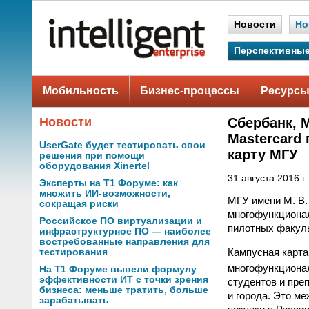
Новости
Но
Перспективные
Мобильность
Бизнес-процессы
Ресурсы
Новости
Сбербанк, 
Mastercard
UserGate будет тестировать свои
карту МГУ
решения при помощи
оборудования Xinertel
31 августа 2016 г.
Эксперты на Т1 Форуме: как
множить ИИ-возможности,
МГУ имени М. В.
сокращая риски
многофункционал
Российское ПО виртуализации и
пилотных факуль
инфраструктурное ПО — наиболее
востребованные направления для
Кампусная карта
тестирования
многофункционал
На Т1 Форуме вывели формулу
эффективности ИТ с точки зрения
студентов и пре
бизнеса: меньше тратить, больше
и города. Это м
зарабатывать