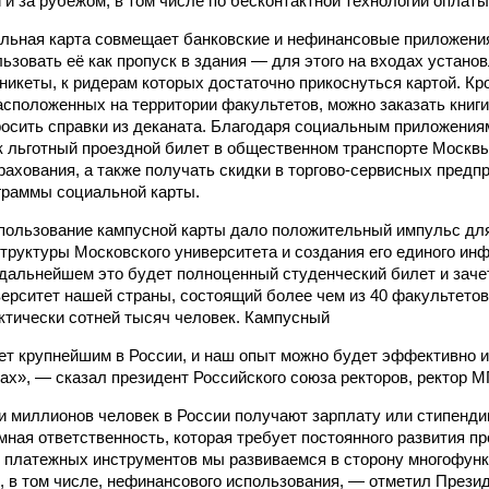
 и за рубежом, в том числе по бесконтактной технологии оплаты
ьная карта совмещает банковские и нефинансовые приложения
ьзовать её как пропуск в здания — для этого на входах устан
никеты, к ридерам которых достаточно прикоснуться картой. Кро
асположенных на территории факультетов, можно заказать книги
росить справки из деканата. Благодаря социальным приложения
к льготный проездной билет в общественном транспорте Москвы
рахования, а также получать скидки в торгово-сервисных предп
граммы социальной карты.
пользование кампусной карты дало положительный импульс дл
труктуры Московского университета и создания его единого ин
 дальнейшем это будет полноценный студенческий билет и зач
ерситет нашей страны, состоящий более чем из 40 факультетов
ктически сотней тысяч человек. Кампусный
ет крупнейшим в России, и наш опыт можно будет эффективно 
зах», — сказал президент Российского союза ректоров, ректор 
и миллионов человек в России получают зарплату или стипенди
мная ответственность, которая требует постоянного развития пр
 платежных инструментов мы развиваемся в сторону многофун
, в том числе, нефинансового использования, — отметил Прези