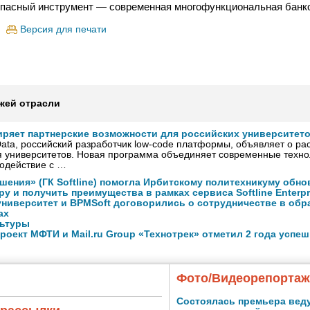
пасный инструмент — современная многофункциональная банко
Версия для печати
жей отрасли
иряет партнерские возможности для российских университет
ta, российский разработчик low-code платформы, объявляет о ра
 университетов. Новая программа объединяет современные техно
модействие с …
ения» (ГК Softline) помогла Ирбитскому политехникуму обно
у и получить преимущества в рамках сервиса Softline Enterpr
ниверситет и BPMSoft договорились о сотрудничестве в обр
ах
льтуры
оект МФТИ и Mail.ru Group «Технотрек» отметил 2 года успе
Фото/Видеорепорта
Состоялась премьера вед