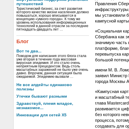
Правления Сберб
путешествий
инфраструктуры,
Туристический бизнес, за счет развития
которого качество жизни населения должно
мы установили б
повышаться, хорошо вписывается в
концепцию «умного города». К тому же
кампусной карты
уровень использования информационных
технологий в данной отрасли за последние
пятнадцать-двадцать лет …
«Социальная кар
Сбербанка как э
Блог
значимую часть 
платформе, благ
Вот те два...
перевыпуска кар
Поводом для написания этого блога стала
большой потенци
уже вторая в течение года массовая
вирусная эпидемия. И это стало очень
неприятным прецедентом. Ведь столь
имени М. В. Лом
масштабных заражений не было уже очень
давно. Впрочем, данная ситуация была
заявил Министр
ожидаемой. Эпидемию вызвали …
города Москвы 
Не все апдейты одинаково
полезны
«Кампусная карт
Утечки бывают разными
и масштабный те
глава Mastercard
Здравствуй, племя младое,
незнакомое...
развивается циф
без которого не
Инновации для сетей X5
процесса, потом
создавать для о