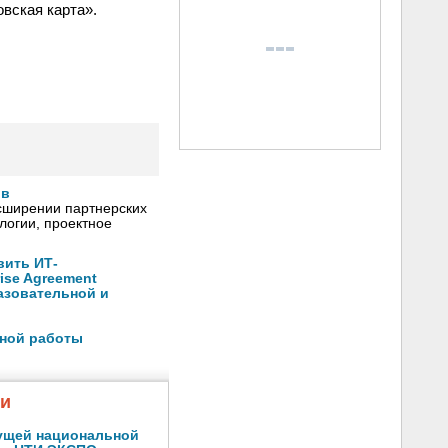
вская карта».
ов
сширении партнерских
логии, проектное
вить ИТ-
ise Agreement
азовательной и
шной работы
жи
ущей национальной