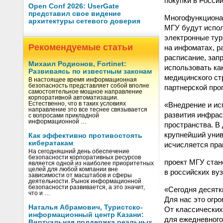
покупки в России
Open Conf 2026: UserGate
представил свое видение
Многофункционал
архитектуры сетевого доверия
МГУ будут испол
электронные тур
Рекомендуемые статьи
на инфоматах, р
расписание, зап
Михаил Родионов, Fortinet:
использовать ка
Развиваясь по известным законам
медицинского ст
В настоящее время информационная
безопасность представляет собой вполне
партнерской про
самостоятельное мощное направление
корпоративной автоматизации.
«Внедрение и ис
Естественно, что в таких условиях
направление это все теснее связывается
развития инфрас
с вопросами прикладной
информационной …
пространства. В
крупнейший унив
Как эффективно противостоять
кибератакам
исчисляется пра
На сегодняшний день обеспечение
безопасности корпоративных ресурсов
проект МГУ стан
является одной из наиболее приоритетных
целей для любой компании вне
в российских ву
зависимости от масштабов и сферы
деятельности. Рынок информационной
безопасности развивается, а это значит,
«Сегодня десятк
что и …
Для нас это огро
Наталья Абрамович, Туристско-
От классических
информационный центр Казани:
для ежедневного
Виртуальная поддержка реальных