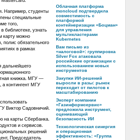
 Mastercard.
Облачная платформа
. Например, студенты
moncloud подтвердила
совместимость с
овлены специальные
платформой
ме того,
контейнеризации «Боцман»
 в библиотеке, узнать
для управления
мультикластерами
м карту можно
Kubernetes
, полис обязательного
Вам письмо из
риятиях в рамках
«налоговой»: группировка
Silver Fox атаковала
российские организации с
я дальнейшего
использованием новых
инструментов
формационного
етная книжка. МГУ —
Закупки ИИ-решений
выросли в разы: рынок
, а контингент МГУ
переходит от пилотов к
масштабированию
Эксперт компании
использовать
«Газинформсервис»
МГУ Виктор Садовничий.
предложила инструмент,
оценивающий
ю на карты Сбербанка.
безопасность ИИ
одуктов и сервисов.
Технологическая синергия
кциональных решений
и операционная
эффективность: «Группа
дент, Председатель