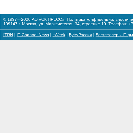
© 1997—2026 АО «СК ПРЕСС».
Политика конфиденциальности п
109147 г. Москва, ул. Марксистская, 34, строение 10. Телефон: +7
ITRN
|
IT Channel News
|
itWeek
|
Byte/Россия
|
Бестселлеры IT-ры