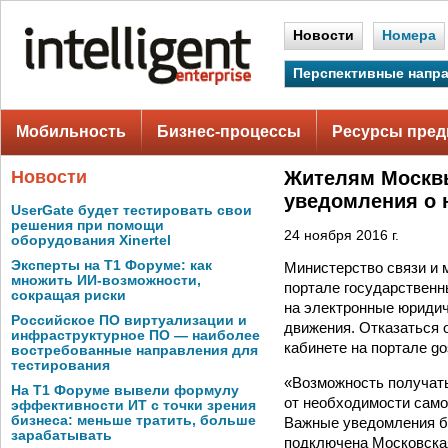
Новости
Номера
Перспективные напр
Мобильность
Бизнес-процессы
Ресурсы пред
Новости
Жителям Москвы
уведомления о 
UserGate будет тестировать свои
решения при помощи
24 ноября 2016 г.
оборудования Xinertel
Эксперты на Т1 Форуме: как
Министерство связи и 
множить ИИ-возможности,
портале государственн
сокращая риски
на электронные юриди
Российское ПО виртуализации и
движения. Отказаться 
инфраструктурное ПО — наиболее
кабинете на портале gos
востребованные направления для
тестирования
«Возможность получат
На Т1 Форуме вывели формулу
от необходимости само
эффективности ИТ с точки зрения
бизнеса: меньше тратить, больше
Важные уведомления бу
зарабатывать
подключена Московская