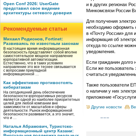
Open Conf 2026: UserGate
и в других регионах Ро
представил свое видение
Минкомсвязи России В
архитектуры сетевого доверия
Для получения электр
необходимо оформить с
Рекомендуемые статьи
в «Почту России» для 
информация об электро
Михаил Родионов, Fortinet:
Развиваясь по известным законам
откуда по ссылке можн
В настоящее время информационная
уведомления.
безопасность представляет собой вполне
самостоятельное мощное направление
корпоративной автоматизации.
Если гражданин долго 
Естественно, что в таких условиях
направление это все теснее связывается
Если же пользователь 
с вопросами прикладной
считаться уведомленн
информационной …
Как эффективно противостоять
Также пользователи Е
кибератакам
о наличии у них элект
На сегодняшний день обеспечение
безопасности корпоративных ресурсов
приложение «Госуслуги
является одной из наиболее приоритетных
целей для любой компании вне
Другие новости
Ве
зависимости от масштабов и сферы
деятельности. Рынок информационной
безопасности развивается, а это значит,
что и …
Наталья Абрамович, Туристско-
информационный центр Казани:
Виртуальная поддержка реальных