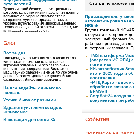
Статьи по схожей те
путешествий
Туристический бизнес, за счет развития
которого качество жизни населения должно
повышаться, хорошо вписывается в
Производитель упако
концепцию «умного города». К тому же
автоматизировал кад
уровень использования информационных
HRlink
технологий в данной отрасли за последние
Группа компаний NOVAR
пятнадцать-двадцать лет …
от бумаги в кадровом д
электронный формат бол
Блог
рабочих производствен
иностранных граждан. П
Вот те два...
TMS платформа Vezu
Поводом для написания этого блога стала
(оператор ИС ЭПД) 
уже вторая в течение года массовая
логистике
вирусная эпидемия. И это стало очень
ИИ-разработчик Sma
неприятным прецедентом. Ведь столь
масштабных заражений не было уже очень
итоги 2025 года и 
давно. Впрочем, данная ситуация была
достижения
ожидаемой. Эпидемию вызвали …
«РТД-Карго» вдвое 
обработки заявок с
Не все апдейты одинаково
BPMSoft
полезны
CorpSoft24 создала
Утечки бывают разными
документов при раб
Здравствуй, племя младое,
незнакомое...
События
Инновации для сетей X5
Подписка на рас