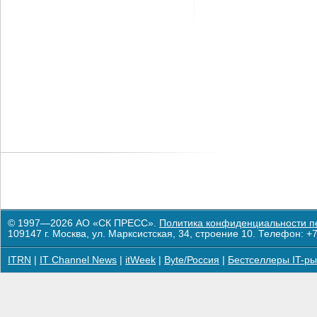
© 1997—2026 АО «СК ПРЕСС».
Политика конфиденциальности п
109147 г. Москва, ул. Марксистская, 34, строение 10. Телефон: +7
ITRN
|
IT Channel News
|
itWeek
|
Byte/Россия
|
Бестселлеры IT-ры