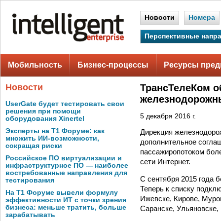
Новости
Номера
Перспективные напр
Мобильность
Бизнес-процессы
Ресурсы пред
Новости
ТрансТелеКом об
железнодорожн
UserGate будет тестировать свои
решения при помощи
5 декабря 2016 г.
оборудования Xinertel
Эксперты на Т1 Форуме: как
Дирекция железнодоро
множить ИИ-возможности,
дополнительное соглаш
сокращая риски
пассажиропотоком боле
Российское ПО виртуализации и
сети Интернет.
инфраструктурное ПО — наиболее
востребованные направления для
С сентября 2015 года б
тестирования
Теперь к списку подкл
На Т1 Форуме вывели формулу
Ижевске, Кирове, Муро
эффективности ИТ с точки зрения
бизнеса: меньше тратить, больше
Саранске, Ульяновске,
зарабатывать