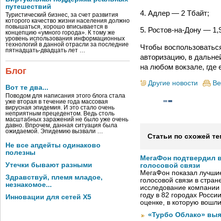
путешествий
4. Адлер — 2 Тбайт;
Туристический бизнес, за счет развития
которого качество жизни населения должно
повышаться, хорошо вписывается в
5. Ростов-на-Дону — 1,
концепцию «умного города». К тому же
уровень использования информационных
технологий в данной отрасли за последние
Чтобы воспользоваться
пятнадцать-двадцать лет …
авторизацию, в дальне
на любом вокзале, где 
Блог
Другие новости
Ве
Вот те два...
Поводом для написания этого блога стала
уже вторая в течение года массовая
вирусная эпидемия. И это стало очень
неприятным прецедентом. Ведь столь
масштабных заражений не было уже очень
давно. Впрочем, данная ситуация была
ожидаемой. Эпидемию вызвали …
Статьи по схожей те
Не все апдейты одинаково
полезны
МегаФон подтвердил в
Утечки бывают разными
голосовой связи
МегаФон показал лучшие
Здравствуй, племя младое,
голосовой связи в стран
незнакомое...
исследование компании
году в 82 городах Росси
Инновации для сетей X5
оценке, в которую вошл
«Турбо Облако» выя