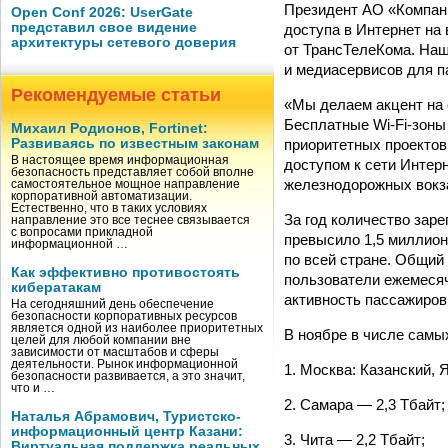
Президент АО «Компан
Open Conf 2026: UserGate
представил свое видение
доступа в Интернет на 
архитектуры сетевого доверия
от ТрансТелеКома. Наш
и медиасервисов для п
Рекомендуемые статьи
«Мы делаем акцент на 
Бесплатные Wi-Fi-зоны
Михаил Родионов, Fortinet:
приоритетных проекто
Развиваясь по известным законам
В настоящее время информационная
доступом к сети Интер
безопасность представляет собой вполне
железнодорожных вокз
самостоятельное мощное направление
корпоративной автоматизации.
Естественно, что в таких условиях
За год количество заре
направление это все теснее связывается
с вопросами прикладной
превысило 1,5 миллион
информационной …
по всей стране. Общий
Как эффективно противостоять
пользователи ежемесяч
кибератакам
активность пассажиров
На сегодняшний день обеспечение
безопасности корпоративных ресурсов
является одной из наиболее приоритетных
В ноябре в числе самы
целей для любой компании вне
зависимости от масштабов и сферы
деятельности. Рынок информационной
1. Москва: Казанский, 
безопасности развивается, а это значит,
что и …
2. Самара — 2,3 Тбайт;
Наталья Абрамович, Туристско-
информационный центр Казани:
3. Чита — 2,2 Тбайт;
Виртуальная поддержка реальных