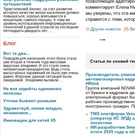
позволяющее адаптиров
путешествий
комментирует Елена Ни
Туристический бизнес, за счет развития
мы уверены, что эта м
которого качество жизни населения должно
повышаться, хорошо вписывается в
справится с теми, кото
концепцию «умного города». К тому же
уровень использования информационных
технологий в данной отрасли за последние
Другие новости
Ве
пятнадцать-двадцать лет …
Блог
Вот те два...
Поводом для написания этого блога стала
Статьи по схожей те
уже вторая в течение года массовая
вирусная эпидемия. И это стало очень
неприятным прецедентом. Ведь столь
масштабных заражений не было уже очень
Производитель упако
давно. Впрочем, данная ситуация была
автоматизировал кад
ожидаемой. Эпидемию вызвали …
HRlink
Группа компаний NOVAR
Не все апдейты одинаково
от бумаги в кадровом д
полезны
электронный формат бол
Утечки бывают разными
рабочих производствен
иностранных граждан. П
Здравствуй, племя младое,
незнакомое...
TMS платформа Vezu
(оператор ИС ЭПД) 
Инновации для сетей X5
логистике
ИИ-разработчик Sma
итоги 2025 года и 