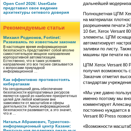
дальнейшей модерниза
Open Conf 2026: UserGate
представил свое видение
архитектуры сетевого доверия
Полноцветная ЦПМ Xero
на материалах плотност
разрешением печати 24
Рекомендуемые статьи
10 бит, Xerox Versant 
элементы. ЦПМ оснащен
Михаил Родионов, Fortinet:
Развиваясь по известным законам
автоматизирует настро
В настоящее время информационная
заливки по листу. Такж
безопасность представляет собой вполне
машины при печати на 
самостоятельное мощное направление
корпоративной автоматизации.
Естественно, что в таких условиях
ЦПМ Xerox Versant 80 
направление это все теснее связывается
с вопросами прикладной
получил возможность 
информационной …
Заказчик отметил высо
Как эффективно противостоять
стандартам учреждени
кибератакам
На сегодняшний день обеспечение
«Мы уже давно пользуе
безопасности корпоративных ресурсов
является одной из наиболее приоритетных
именно поэтому мы вно
целей для любой компании вне
зависимости от масштабов и сферы
комментирует Алексан
деятельности. Рынок информационной
постоянно нуждается в
безопасности развивается, а это значит,
что и …
Versant 80 Press позво
Наталья Абрамович, Туристско-
«Возможности масштаби
информационный центр Казани:
Виртуальная поддержка реальных