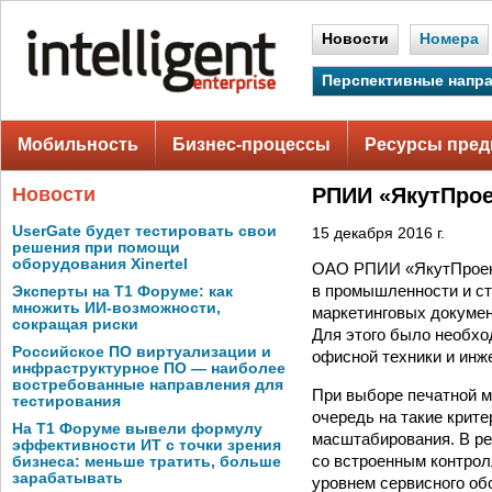
Новости
Номера
Перспективные напр
Мобильность
Бизнес-процессы
Ресурсы пред
Новости
РПИИ «ЯкутПрое
UserGate будет тестировать свои
15 декабря 2016 г.
решения при помощи
оборудования Xinertel
ОАО РПИИ «ЯкутПроект»
в промышленности и ст
Эксперты на Т1 Форуме: как
множить ИИ-возможности,
маркетинговых докумен
сокращая риски
Для этого было необх
Российское ПО виртуализации и
офисной техники и инж
инфраструктурное ПО — наиболее
востребованные направления для
При выборе печатной м
тестирования
очередь на такие крите
На Т1 Форуме вывели формулу
масштабирования. В ре
эффективности ИТ с точки зрения
со встроенным контрол
бизнеса: меньше тратить, больше
зарабатывать
уровнем сервисного о