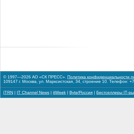
© 1997—2026 АО «СК ПРЕСС».
Политика конфиденциальности п
109147 г. Москва, ул. Марксистская, 34, строение 10. Телефон: +7
ITRN
|
IT Channel News
|
itWeek
|
Byte/Россия
|
Бестселлеры IT-ры