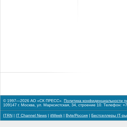
© 1997—2026 АО «СК ПРЕСС».
Политика конфиденциальности п
109147 г. Москва, ул. Марксистская, 34, строение 10. Телефон: +7
ITRN
|
IT Channel News
|
itWeek
|
Byte/Россия
|
Бестселлеры IT-ры