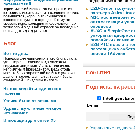
Предприниматели автом
путешествий
B2B-Center получил 
Туристический бизнес, за счет развития
партнера Astra Linux
которого качество жизни населения должно
повышаться, хорошо вписывается в
M1Cloud внедряет н
концепцию «умного города». К тому же
автоматизации упра
уровень использования информационных
сервисов
технологий в данной отрасли за последние
AUXO и SimpleOne о
пятнадцать-двадцать лет …
ускорения цифрово
российских компани
Блог
B2B-РТС вошла в то
поставщиков собст
Вот те два...
версии TAdviser
Поводом для написания этого блога стала
уже вторая в течение года массовая
вирусная эпидемия. И это стало очень
неприятным прецедентом. Ведь столь
События
масштабных заражений не было уже очень
давно. Впрочем, данная ситуация была
ожидаемой. Эпидемию вызвали …
Подписка на рас
Не все апдейты одинаково
полезны
Intelligent Ent
Утечки бывают разными
E-mail
Здравствуй, племя младое,
незнакомое...
Инновации для сетей X5
Управление подписко