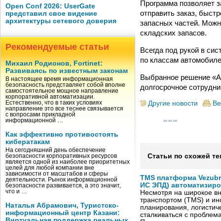
Программа позволяет з
Open Conf 2026: UserGate
отправить заказ, быст
представил свое видение
архитектуры сетевого доверия
запасных частей. Мож
складских запасов.
Рекомендуемые статьи
Всегда под рукой в си
по классам автомобиле
Михаил Родионов, Fortinet:
Развиваясь по известным законам
Выбранное решение «А
В настоящее время информационная
безопасность представляет собой вполне
долгосрочное сотрудн
самостоятельное мощное направление
корпоративной автоматизации.
Другие новости
Ве
Естественно, что в таких условиях
направление это все теснее связывается
с вопросами прикладной
информационной …
Как эффективно противостоять
кибератакам
На сегодняшний день обеспечение
Статьи по схожей те
безопасности корпоративных ресурсов
является одной из наиболее приоритетных
целей для любой компании вне
зависимости от масштабов и сферы
TMS платформа Vezubr
деятельности. Рынок информационной
ИС ЭПД) автоматизиро
безопасности развивается, а это значит,
что и …
Несмотря на широкое в
транспортом (TMS) и ин
Наталья Абрамович, Туристско-
планирования, логистич
информационный центр Казани:
сталкиваться с проблем
Виртуальная поддержка реальных