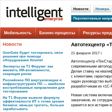
Новости
Номера
Перспективные напр
Мобильность
Бизнес-процессы
Ресурсы пред
Новости
Автотехцентр «
UserGate будет тестировать свои
21 февраля 2017 г.
решения при помощи
оборудования Xinertel
Автотехцентр «ТехСтар
современными автопод
Эксперты на Т1 Форуме: как
множить ИИ-возможности,
Делая ставку на квали
сокращая риски
с клиентами, гарантир
Российское ПО виртуализации и
задач руководство выб
инфраструктурное ПО — наиболее
разработчикам из «1С-
востребованные направления для
тестирования
Новая система включае
На Т1 Форуме вывели формулу
заказчиков, их сотрудн
эффективности ИТ с точки зрения
хранится вся история 
бизнеса: меньше тратить, больше
зарабатывать