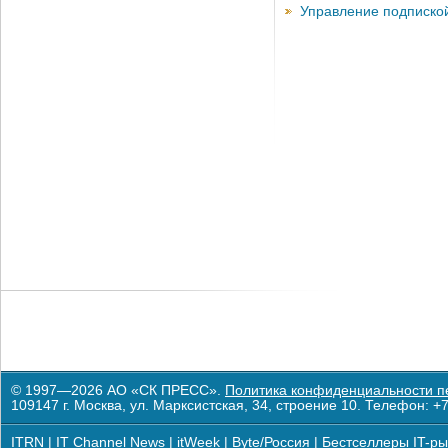
Управление подписко
© 1997—2026 АО «СК ПРЕСС».
Политика конфиденциальности п
109147 г. Москва, ул. Марксистская, 34, строение 10. Телефон: +7
ITRN
|
IT Channel News
|
itWeek
|
Byte/Россия
|
Бестселлеры IT-ры