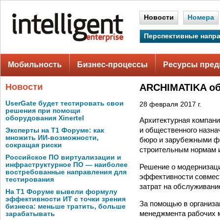
Новости
Номера
Перспективные напр
Мобильность
Бизнес-процессы
Ресурсы пред
Новости
ARCHIMATIKA об
UserGate будет тестировать свои
28 февраля 2017 г.
решения при помощи
оборудования Xinertel
Архитектурная компан
и общественного назна
Эксперты на Т1 Форуме: как
множить ИИ-возможности,
бюро и зарубежными фи
сокращая риски
строительным нормам 
Российское ПО виртуализации и
инфраструктурное ПО — наиболее
Решение о модернизаци
востребованные направления для
эффективности совмест
тестирования
затрат на обслуживани
На Т1 Форуме вывели формулу
эффективности ИТ с точки зрения
За помощью в организа
бизнеса: меньше тратить, больше
менеджмента рабочих м
зарабатывать