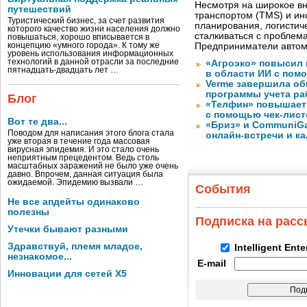
Несмотря на широкое в
путешествий
транспортом (TMS) и ин
Туристический бизнес, за счет развития
планирования, логистич
которого качество жизни населения должно
сталкиваться с проблем
повышаться, хорошо вписывается в
концепцию «умного города». К тому же
Предприниматели автом
уровень использования информационных
технологий в данной отрасли за последние
«Агроэко» повысил 
пятнадцать-двадцать лет …
в области ИИ с пом
Verme завершила о
программы учета ра
Блог
«Телфин» повышает 
с помощью чек-лист
Вот те два...
«Бриз» и CommuniGa
Поводом для написания этого блога стала
онлайн-встречи и к
уже вторая в течение года массовая
вирусная эпидемия. И это стало очень
неприятным прецедентом. Ведь столь
масштабных заражений не было уже очень
давно. Впрочем, данная ситуация была
ожидаемой. Эпидемию вызвали …
События
Не все апдейты одинаково
полезны
Подписка на рас
Утечки бывают разными
Здравствуй, племя младое,
Intelligent Ent
незнакомое...
E-mail
Инновации для сетей X5