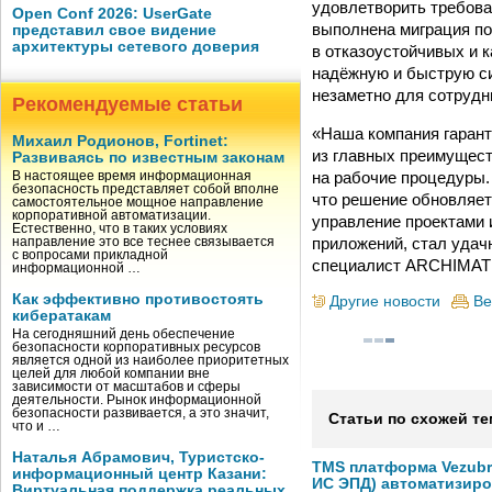
удовлетворить требова
Open Conf 2026: UserGate
выполнена миграция по
представил свое видение
архитектуры сетевого доверия
в отказоустойчивых и 
надёжную и быструю си
незаметно для сотрудн
Рекомендуемые статьи
«Наша компания гарант
Михаил Родионов, Fortinet:
из главных преимущест
Развиваясь по известным законам
на рабочие процедуры. 
В настоящее время информационная
безопасность представляет собой вполне
что решение обновляет
самостоятельное мощное направление
корпоративной автоматизации.
управление проектами и
Естественно, что в таких условиях
приложений, стал удач
направление это все теснее связывается
с вопросами прикладной
специалист ARCHIMAT
информационной …
Как эффективно противостоять
Другие новости
Ве
кибератакам
На сегодняшний день обеспечение
безопасности корпоративных ресурсов
является одной из наиболее приоритетных
целей для любой компании вне
зависимости от масштабов и сферы
деятельности. Рынок информационной
безопасности развивается, а это значит,
Статьи по схожей те
что и …
Наталья Абрамович, Туристско-
TMS платформа Vezubr
информационный центр Казани:
ИС ЭПД) автоматизиро
Виртуальная поддержка реальных