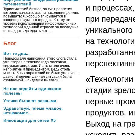
путешествий
и процессах
Туристический бизнес, за счет развития
которого качество жизни населения должно
при передач
повышаться, хорошо вписывается в
концепцию «умного города». К тому же
уровень использования информационных
уникального
технологий в данной отрасли за последние
пятнадцать-двадцать лет …
на технолог
Блог
разработанн
Вот те два...
Поводом для написания этого блога стала
перспективны
уже вторая в течение года массовая
вирусная эпидемия. И это стало очень
неприятным прецедентом. Ведь столь
масштабных заражений не было уже очень
«Технологии
давно. Впрочем, данная ситуация была
ожидаемой. Эпидемию вызвали …
стадии зрел
Не все апдейты одинаково
полезны
первые про
Утечки бывают разными
Здравствуй, племя младое,
продуктов, 
незнакомое...
Инновации для сетей X5
Выход на гр
ускорить раз