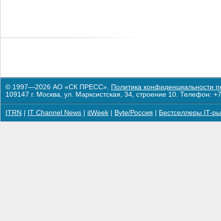
© 1997—2026 АО «СК ПРЕСС».
Политика конфиденциальности п
109147 г. Москва, ул. Марксистская, 34, строение 10. Телефон: +7
ITRN
|
IT Channel News
|
itWeek
|
Byte/Россия
|
Бестселлеры IT-ры