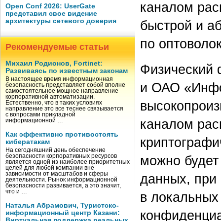
каналом рас
Open Conf 2026: UserGate
представил свое видение
архитектуры сетевого доверия
быстрой и а
по оптоволо
Рекомендуемые статьи
Михаил Родионов, Fortinet:
Физический 
Развиваясь по известным законам
В настоящее время информационная
и ОАО «Инф
безопасность представляет собой вполне
самостоятельное мощное направление
корпоративной автоматизации.
высокопроиз
Естественно, что в таких условиях
направление это все теснее связывается
с вопросами прикладной
каналом рас
информационной …
Как эффективно противостоять
криптографи
кибератакам
На сегодняшний день обеспечение
можно будет
безопасности корпоративных ресурсов
является одной из наиболее приоритетных
целей для любой компании вне
зависимости от масштабов и сферы
данных, при
деятельности. Рынок информационной
безопасности развивается, а это значит,
что и …
в локальных
Наталья Абрамович, Туристско-
конфиденциа
информационный центр Казани:
Виртуальная поддержка реальных