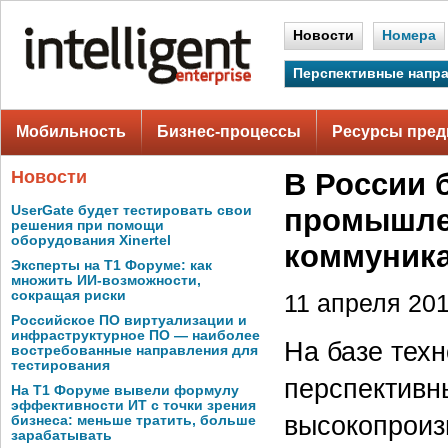
Новости
Номера
Перспективные напр
Мобильность
Бизнес-процессы
Ресурсы пред
Новости
В России 
UserGate будет тестировать свои
промышле
решения при помощи
оборудования Xinertel
коммуник
Эксперты на Т1 Форуме: как
множить ИИ-возможности,
сокращая риски
11 апреля 201
Российское ПО виртуализации и
инфраструктурное ПО — наиболее
На базе тех
востребованные направления для
тестирования
перспективн
На Т1 Форуме вывели формулу
эффективности ИТ с точки зрения
высокопроиз
бизнеса: меньше тратить, больше
зарабатывать