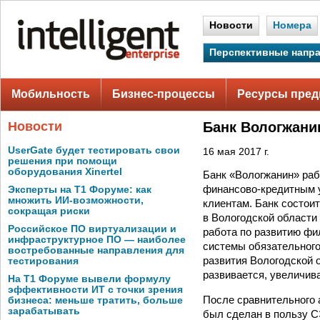
Новости
Номера
Перспективные напр
Мобильность
Бизнес-процессы
Ресурсы пред
Новости
Банк Вологжани
UserGate будет тестировать свои
16 мая 2017 г.
решения при помощи
оборудования Xinertel
Банк «Вологжанин» раб
финансово-кредитным у
Эксперты на Т1 Форуме: как
множить ИИ-возможности,
клиентам. Банк состоит
сокращая риски
в Вологодской области 
Российское ПО виртуализации и
работа по развитию фи
инфраструктурное ПО — наиболее
системы обязательного
востребованные направления для
развития Вологодской 
тестирования
развивается, увеличив
На Т1 Форуме вывели формулу
эффективности ИТ с точки зрения
После сравнительного 
бизнеса: меньше тратить, больше
зарабатывать
был сделан в пользу 