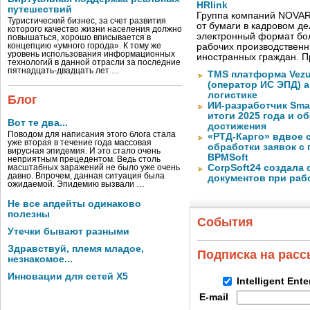
HRlink
путешествий
Группа компаний NOVAR
Туристический бизнес, за счет развития
от бумаги в кадровом д
которого качество жизни населения должно
электронный формат бол
повышаться, хорошо вписывается в
концепцию «умного города». К тому же
рабочих производствен
уровень использования информационных
иностранных граждан. П
технологий в данной отрасли за последние
пятнадцать-двадцать лет …
TMS платформа Vezu
(оператор ИС ЭПД) 
логистике
Блог
ИИ-разработчик Sma
итоги 2025 года и 
Вот те два...
достижения
Поводом для написания этого блога стала
«РТД-Карго» вдвое 
уже вторая в течение года массовая
обработки заявок с
вирусная эпидемия. И это стало очень
BPMSoft
неприятным прецедентом. Ведь столь
CorpSoft24 создала
масштабных заражений не было уже очень
давно. Впрочем, данная ситуация была
документов при раб
ожидаемой. Эпидемию вызвали …
Не все апдейты одинаково
полезны
События
Утечки бывают разными
Здравствуй, племя младое,
Подписка на рас
незнакомое...
Инновации для сетей X5
Intelligent Ent
E-mail