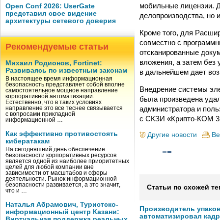
мобильные лицензии. Д
Open Conf 2026: UserGate
представил свое видение
делопроизводства, но 
архитектуры сетевого доверия
Кроме того, для Расши
совместно с программн
Рекомендуемые статьи
отсканированные докум
вложения, а затем без
Михаил Родионов, Fortinet:
Развиваясь по известным законам
в дальнейшем дает воз
В настоящее время информационная
безопасность представляет собой вполне
Внедрение системы эле
самостоятельное мощное направление
корпоративной автоматизации.
была произведена удал
Естественно, что в таких условиях
администратора и поль
направление это все теснее связывается
с вопросами прикладной
с СКЗИ «Крипто-КОМ 3.
информационной …
Как эффективно противостоять
Другие новости
Ве
кибератакам
На сегодняшний день обеспечение
безопасности корпоративных ресурсов
является одной из наиболее приоритетных
целей для любой компании вне
зависимости от масштабов и сферы
деятельности. Рынок информационной
безопасности развивается, а это значит,
Статьи по схожей те
что и …
Наталья Абрамович, Туристско-
Производитель упако
информационный центр Казани:
автоматизировал кад
Виртуальная поддержка реальных