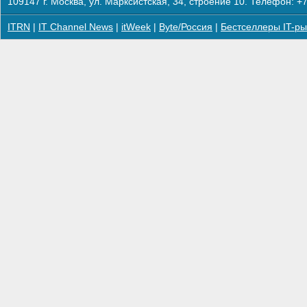
109147 г. Москва, ул. Марксистская, 34, строение 10. Телефон: +7
ITRN
|
IT Channel News
|
itWeek
|
Byte/Россия
|
Бестселлеры IT-ры