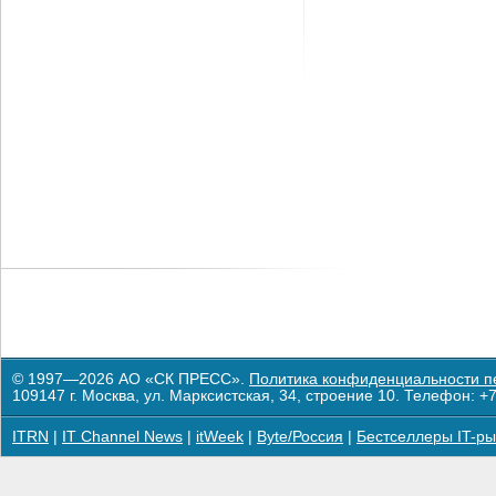
© 1997—2026 АО «СК ПРЕСС».
Политика конфиденциальности п
109147 г. Москва, ул. Марксистская, 34, строение 10. Телефон: +7
ITRN
|
IT Channel News
|
itWeek
|
Byte/Россия
|
Бестселлеры IT-ры