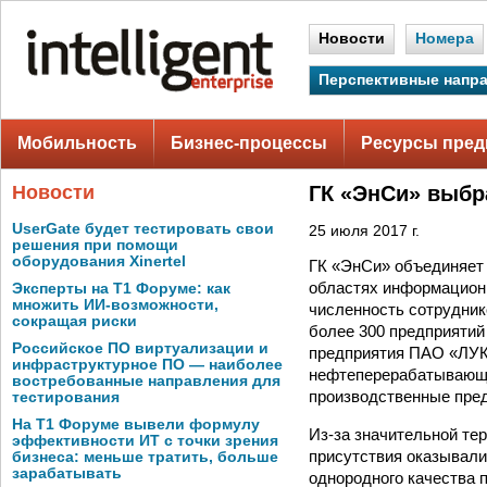
Новости
Номера
Перспективные напр
Мобильность
Бизнес-процессы
Ресурсы пред
Новости
ГК «ЭнСи» выбр
UserGate будет тестировать свои
25 июля 2017 г.
решения при помощи
оборудования Xinertel
ГК «ЭнСи» объединяет
областях информационн
Эксперты на Т1 Форуме: как
множить ИИ-возможности,
численность сотрудник
сокращая риски
более 300 предприятий 
Российское ПО виртуализации и
предприятия ПАО «ЛУКО
инфраструктурное ПО — наиболее
нефтеперерабатывающег
востребованные направления для
производственные пред
тестирования
На Т1 Форуме вывели формулу
Из-за значительной те
эффективности ИТ с точки зрения
присутствия оказывали
бизнеса: меньше тратить, больше
зарабатывать
однородного качества 