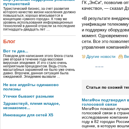
ГК „ЭнСи“, позволив о
путешествий
качество», — сказал Дэ
Туристический бизнес, за счет развития
которого качество жизни населения должно
повышаться, хорошо вписывается в
«В результате внедрен
концепцию «умного города». К тому же
уровень использования информационных
унификации телекоммун
технологий в данной отрасли за последние
и поддержку оборудова
пятнадцать-двадцать лет …
момент. Одновременно
Блог
сети. Все это позволя
управления компанией»
Вот те два...
Поводом для написания этого блога стала
Другие новости
Ве
уже вторая в течение года массовая
вирусная эпидемия. И это стало очень
неприятным прецедентом. Ведь столь
масштабных заражений не было уже очень
давно. Впрочем, данная ситуация была
ожидаемой. Эпидемию вызвали …
Не все апдейты одинаково
Статьи по схожей те
полезны
Утечки бывают разными
МегаФон подтвердил в
Здравствуй, племя младое,
голосовой связи
незнакомое...
МегаФон показал лучшие
голосовой связи в стран
Инновации для сетей X5
исследование компании
году в 82 городах Росси
оценке, в которую вошл