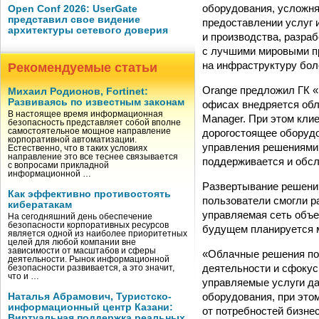
оборудования, усложня
Open Conf 2026: UserGate
представил свое видение
предоставлении услуг 
архитектуры сетевого доверия
и производства, разра
с лучшими мировыми п
на инфраструктуру бол
Рекомендуемые статьи
Orаnge предложил ГК «
Михаил Родионов, Fortinet:
Развиваясь по известным законам
офисах внедряется обл
В настоящее время информационная
Manager. При этом кли
безопасность представляет собой вполне
дорогостоящее оборудо
самостоятельное мощное направление
корпоративной автоматизации.
управления решениями 
Естественно, что в таких условиях
направление это все теснее связывается
поддерживается и обсл
с вопросами прикладной
информационной …
Развертывание решений
Как эффективно противостоять
пользователи смогли р
кибератакам
управляемая сеть объе
На сегодняшний день обеспечение
безопасности корпоративных ресурсов
будущем планируется м
является одной из наиболее приоритетных
целей для любой компании вне
зависимости от масштабов и сферы
«Облачные решения по
деятельности. Рынок информационной
деятельности и сфокус
безопасности развивается, а это значит,
что и …
управляемые услуги да
оборудования, при это
Наталья Абрамович, Туристско-
информационный центр Казани:
от потребностей бизне
Виртуальная поддержка реальных