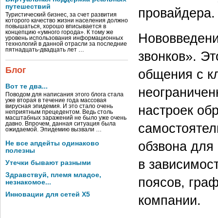
путешествий
провайдера.
Туристический бизнес, за счет развития
которого качество жизни населения должно
повышаться, хорошо вписывается в
концепцию «умного города». К тому же
Нововведени
уровень использования информационных
технологий в данной отрасли за последние
пятнадцать-двадцать лет …
звонков». Э
Блог
общения с к
Вот те два...
неограничен
Поводом для написания этого блога стала
уже вторая в течение года массовая
настроек обр
вирусная эпидемия. И это стало очень
неприятным прецедентом. Ведь столь
масштабных заражений не было уже очень
самостоятел
давно. Впрочем, данная ситуация была
ожидаемой. Эпидемию вызвали …
обзвона для
Не все апдейты одинаково
полезны
в зависимост
Утечки бывают разными
Здравствуй, племя младое,
поясов, граф
незнакомое...
Инновации для сетей X5
компании.