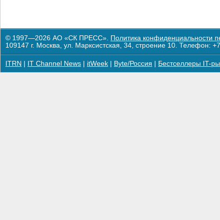
© 1997—2026 АО «СК ПРЕСС».
Политика конфиденциальности п
109147 г. Москва, ул. Марксистская, 34, строение 10. Телефон: +7
ITRN
|
IT Channel News
|
itWeek
|
Byte/Россия
|
Бестселлеры IT-ры