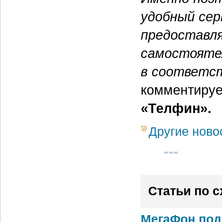
удобный сер
предоставл
самостояте
в соответст
комментиру
«Телфин».
Другие ново
Статьи по 
МегаФон под