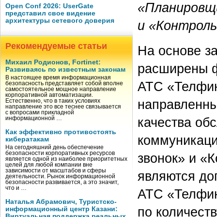
«Планировщи
Open Conf 2026: UserGate
представил свое видение
архитектуры сетевого доверия
и «Контроль
Рекомендуемые статьи
На основе з
Михаил Родионов, Fortinet:
расширены ф
Развиваясь по известным законам
В настоящее время информационная
АТС «Телфин
безопасность представляет собой вполне
самостоятельное мощное направление
корпоративной автоматизации.
направленны
Естественно, что в таких условиях
направление это все теснее связывается
с вопросами прикладной
качества об
информационной …
Как эффективно противостоять
коммуникаци
кибератакам
На сегодняшний день обеспечение
безопасности корпоративных ресурсов
звонок» и «
является одной из наиболее приоритетных
целей для любой компании вне
зависимости от масштабов и сферы
являются до
деятельности. Рынок информационной
безопасности развивается, а это значит,
что и …
АТС «Телфин
Наталья Абрамович, Туристско-
по количест
информационный центр Казани:
Виртуальная поддержка реальных