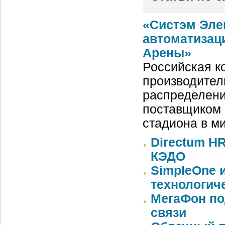
«Систэм Эле
автоматизац
Арены»
Российская ко
производител
распределени
поставщиком 
стадиона в м
Directum HR
КЭДО
SimpleOne 
технологич
МегаФон по
связи