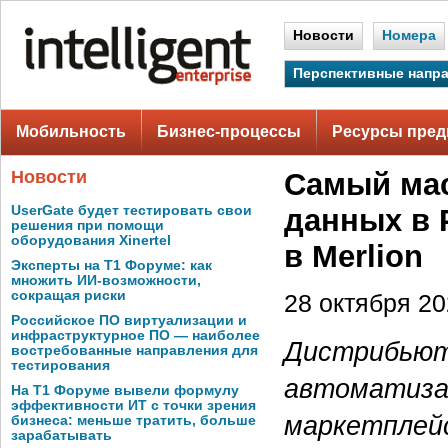
Новости
Номера
Перспективные напр
Мобильность
Бизнес-процессы
Ресурсы пред
Новости
Самый мас
UserGate будет тестировать свои
данных в 
решения при помощи
оборудования Xinertel
в Merlion
Эксперты на Т1 Форуме: как
множить ИИ-возможности,
сокращая риски
28 октября 202
Российское ПО виртуализации и
инфраструктурное ПО — наиболее
Дистрибьют
востребованные направления для
тестирования
автоматизац
На Т1 Форуме вывели формулу
эффективности ИТ с точки зрения
маркетплейс
бизнеса: меньше тратить, больше
зарабатывать