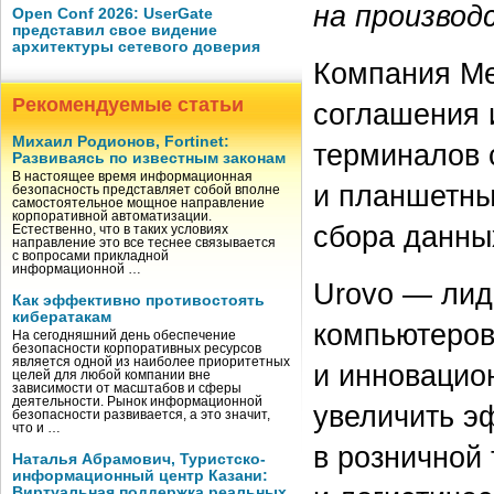
на производ
Open Conf 2026: UserGate
представил свое видение
архитектуры сетевого доверия
Компания Me
Рекомендуемые статьи
соглашения 
Михаил Родионов, Fortinet:
терминалов 
Развиваясь по известным законам
В настоящее время информационная
и планшетны
безопасность представляет собой вполне
самостоятельное мощное направление
корпоративной автоматизации.
сбора данных
Естественно, что в таких условиях
направление это все теснее связывается
с вопросами прикладной
информационной …
Urovo — лид
Как эффективно противостоять
кибератакам
компьютеров
На сегодняшний день обеспечение
безопасности корпоративных ресурсов
является одной из наиболее приоритетных
и инновацио
целей для любой компании вне
зависимости от масштабов и сферы
деятельности. Рынок информационной
увеличить э
безопасности развивается, а это значит,
что и …
в розничной 
Наталья Абрамович, Туристско-
информационный центр Казани:
Виртуальная поддержка реальных