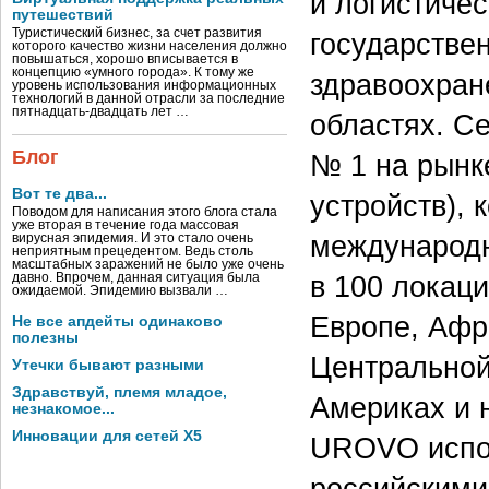
и логистичес
путешествий
Туристический бизнес, за счет развития
государстве
которого качество жизни населения должно
повышаться, хорошо вписывается в
концепцию «умного города». К тому же
здравоохран
уровень использования информационных
технологий в данной отрасли за последние
пятнадцать-двадцать лет …
областях. С
Блог
№ 1 на рынк
Вот те два...
устройств),
Поводом для написания этого блога стала
уже вторая в течение года массовая
международн
вирусная эпидемия. И это стало очень
неприятным прецедентом. Ведь столь
масштабных заражений не было уже очень
в 100 локац
давно. Впрочем, данная ситуация была
ожидаемой. Эпидемию вызвали …
Европе, Афр
Не все апдейты одинаково
полезны
Центральной
Утечки бывают разными
Здравствуй, племя младое,
Америках и 
незнакомое...
Инновации для сетей X5
UROVO испо
российскими