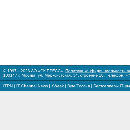
© 1997—2026 АО «СК ПРЕСС».
Политика конфиденциальности п
109147 г. Москва, ул. Марксистская, 34, строение 10. Телефон: +7
ITRN
|
IT Channel News
|
itWeek
|
Byte/Россия
|
Бестселлеры IT-ры