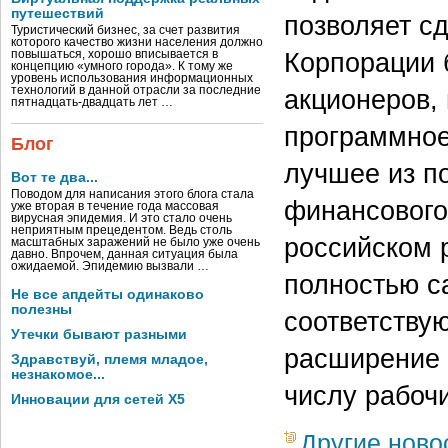
путешествий
позволяет с
Туристический бизнес, за счет развития
которого качество жизни населения должно
Корпорации 
повышаться, хорошо вписывается в
концепцию «умного города». К тому же
уровень использования информационных
технологий в данной отрасли за последние
акционеров,
пятнадцать-двадцать лет …
программное
Блог
лучшее из п
Вот те два...
Поводом для написания этого блога стала
финансового
уже вторая в течение года массовая
вирусная эпидемия. И это стало очень
неприятным прецедентом. Ведь столь
российском 
масштабных заражений не было уже очень
давно. Впрочем, данная ситуация была
ожидаемой. Эпидемию вызвали …
полностью с
Не все апдейты одинаково
полезны
соответству
Утечки бывают разными
расширение с
Здравствуй, племя младое,
незнакомое...
числу рабочи
Инновации для сетей X5
Другие ново