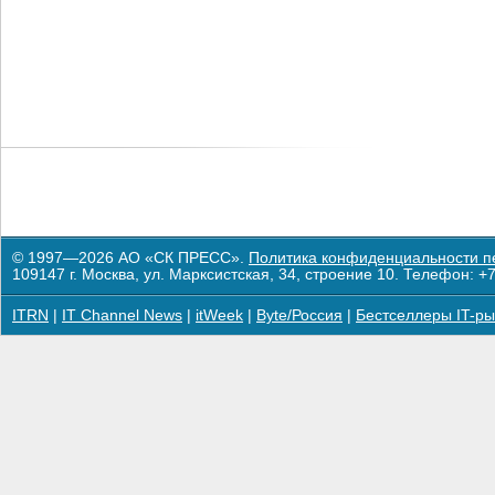
© 1997—2026 АО «СК ПРЕСС».
Политика конфиденциальности п
109147 г. Москва, ул. Марксистская, 34, строение 10. Телефон: +7
ITRN
|
IT Channel News
|
itWeek
|
Byte/Россия
|
Бестселлеры IT-ры