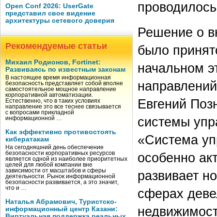
проводилось
Open Conf 2026: UserGate
представил свое видение
архитектуры сетевого доверия
Решение о в
Рекомендуемые статьи
было принят
Михаил Родионов, Fortinet:
начальном эт
Развиваясь по известным законам
В настоящее время информационная
направлений
безопасность представляет собой вполне
самостоятельное мощное направление
корпоративной автоматизации.
Евгений Поз
Естественно, что в таких условиях
направление это все теснее связывается
с вопросами прикладной
системы упр
информационной …
Как эффективно противостоять
«Система уп
кибератакам
На сегодняшний день обеспечение
безопасности корпоративных ресурсов
особенно ак
является одной из наиболее приоритетных
целей для любой компании вне
зависимости от масштабов и сферы
развивает н
деятельности. Рынок информационной
безопасности развивается, а это значит,
что и …
сферах деве
Наталья Абрамович, Туристско-
недвижимости
информационный центр Казани:
Виртуальная поддержка реальных