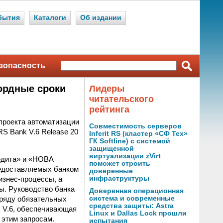
бытия
Каталоги
Об издании
зопасность
ордные сроки
Лидеры
читательского
рейтинга
проекта автоматизации
Совместимость серверов
S Bank V.6 Release 20
Inferit RS (кластер «СФ Тех»
ГК Softline) с системой
защищенной
виртуализации zVirt
едита» и «НОВА
поможет строить
редоставляемых банком
доверенные
изнес-процессы, а
инфраструктуры
ы. Руководство банка
Доверенная операционная
 ряду обязательных
система и современные
средства защиты: Astra
 V.6, обеспечивающая
Linux и Dallas Lock прошли
 этим запросам.
испытания