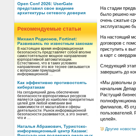
Open Conf 2026: UserGate
На стадии предв
представил свое видение
архитектуры сетевого доверия
было решено нач
очень сжатые ср
эксплуатацию бы
Рекомендуемые статьи
На настоящий мо
Михаил Родионов, Fortinet:
договоров с пом
Развиваясь по известным законам
приступить к вып
В настоящее время информационная
безопасность представляет собой вполне
а карт с овердр
самостоятельное мощное направление
корпоративной автоматизации.
Естественно, что в таких условиях
Следующий этап 
направление это все теснее связывается
с вопросами прикладной
завершить до кон
информационной …
«Мы довольны ре
Как эффективно противостоять
кибератакам
начальник Депа
На сегодняшний день обеспечение
Растущий бизнес
безопасности корпоративных ресурсов
является одной из наиболее приоритетных
полнофункционал
целей для любой компании вне
филиалов, 45 от
зависимости от масштабов и сферы
деятельности. Рынок информационной
пользователей. 
безопасности развивается, а это значит,
что и …
целей».
Наталья Абрамович, Туристско-
Другие новости
информационный центр Казани:
Виртуальная поддержка реальных