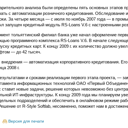
арительного анализа были определены пять основных этапов п
ать с автоматизации розничного кредитования. Обследование и
оки. За четыре месяца — с июля по ноябрь 2007 года — в про
л запущен кредитный модуль RS-Loans V.6 с настроенными ро
мент тольяттинский филиал банка уже начал оформление перв
ощью программного комплекса RS-Loans V.6. В начале следующе
уску кредитных карт. К концу 2009 г. их количество должно увел
афтом — до 42 тысяч.
внедрения — автоматизация корпоративного кредитования. Его
ца 2008 г.
зультатами и сроками реализации первого этапа проекта, — за
ртамента информационных технологий ОАО «Первый Объединен
 ставит новые задачи, решение которых невозможно без центр
ьной ИТ-инфраструктуры. К концу 2009 года мы планируем уве
дельных подразделений и обеспечить в онлайновом режиме раб
Решение от R-Style Softlab, несомненно, поможет нам в достиже
Версия для печати