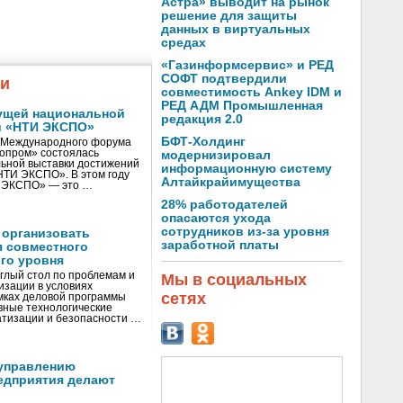
Астра» выводит на рынок
решение для защиты
данных в виртуальных
средах
«Газинформсервис» и РЕД
СОФТ подтвердили
жи
совместимость Ankey IDM и
РЕД АДМ Промышленная
ущей национальной
редакция 2.0
и «НТИ ЭКСПО»
БФТ-Холдинг
V Международного форума
нопром» состоялась
модернизировал
ьной выставки достижений
информационную систему
«НТИ ЭКСПО». В этом году
Алтайкрайимущества
И ЭКСПО» — это …
28% работодателей
опасаются ухода
сотрудников из-за уровня
 организовать
заработной платы
я совместного
го уровня
глый стол по проблемам и
Мы в социальных
зации в условиях
сетях
мках деловой программы
вные технологические
тизации и безопасности …
управлению
едприятия делают