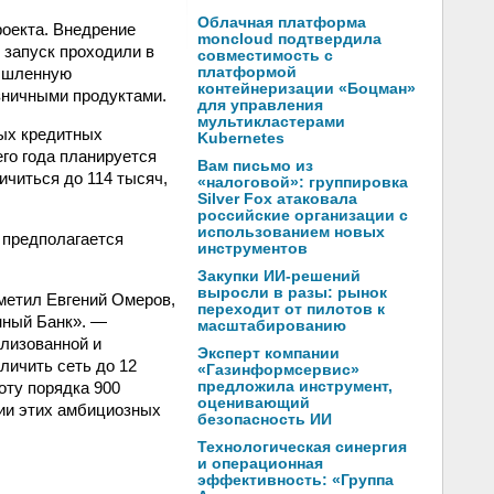
Облачная платформа
роекта. Внедрение
moncloud подтвердила
 запуск проходили в
совместимость с
мышленную
платформой
контейнеризации «Боцман»
зничными продуктами.
для управления
мультикластерами
ых кредитных
Kubernetes
го года планируется
Вам письмо из
ичиться до 114 тысяч,
«налоговой»: группировка
Silver Fox атаковала
российские организации с
использованием новых
 предполагается
инструментов
Закупки ИИ-решений
выросли в разы: рынок
метил Евгений Омеров,
переходит от пилотов к
ный Банк». —
масштабированию
ализованной и
Эксперт компании
личить сеть до 12
«Газинформсервис»
оту порядка 900
предложила инструмент,
оценивающий
нии этих амбициозных
безопасность ИИ
Технологическая синергия
и операционная
эффективность: «Группа