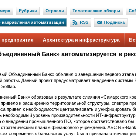
мера
Рубрики
Отрасли
Тематические обзоры
Со
 направления автоматизации
RSS
Подписка
 предприятия
Архитектура и инфраструктура
Бе
ъединенный Банк» автоматизируется в рек
ый Объединенный Банк» объявил о завершении первого этапа 
й работы. Данный проект предусматривает внедрение системы R
Softlab.
енный Банк» образован в результате слияния «Самарского кр
 привело к расширению территориальной структуры, спектра п
неса привел к необходимости централизовать и унифицировать б
ь необходимый уровень производительности ИТ-инфраструктур
 о внедрении промышленного ПО, которое соответствовало бы
 стратегическим планам финансового учреждения. АБС RS-Bank
сех современных банковских услуг, была признана отвечающей