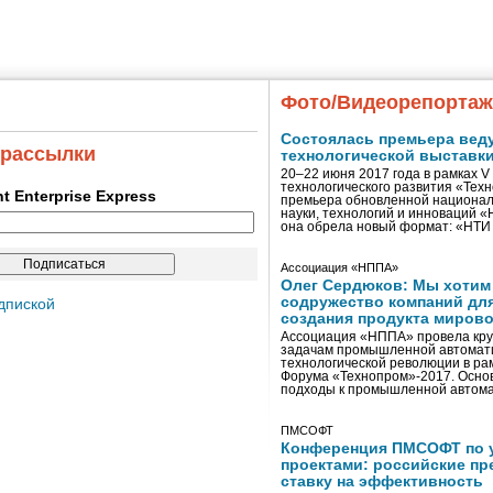
Фото/Видеорепорта
Состоялась премьера вед
 рассылки
технологической выставк
20–22 июня 2017 года в рамках 
технологического развития «Тех
ent Enterprise Express
премьера обновленной национал
науки, технологий и инноваций 
она обрела новый формат: «НТ
Ассоциация «НППА»
Олег Сердюков: Мы хотим
содружество компаний дл
дпиской
создания продукта мирово
Ассоциация «НППА» провела кру
задачам промышленной автомати
технологической революции в ра
Форума «Технопром»-2017. Осно
подходы к промышленной автома
ПМСОФТ
Конференция ПМСОФТ по 
проектами: российские пр
ставку на эффективность