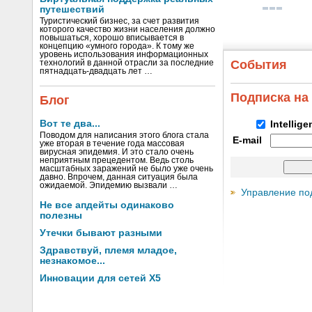
путешествий
Туристический бизнес, за счет развития
которого качество жизни населения должно
повышаться, хорошо вписывается в
концепцию «умного города». К тому же
уровень использования информационных
События
технологий в данной отрасли за последние
пятнадцать-двадцать лет …
Подписка на
Блог
Вот те два...
Intellig
Поводом для написания этого блога стала
E-mail
уже вторая в течение года массовая
вирусная эпидемия. И это стало очень
неприятным прецедентом. Ведь столь
масштабных заражений не было уже очень
давно. Впрочем, данная ситуация была
ожидаемой. Эпидемию вызвали …
Управление по
Не все апдейты одинаково
полезны
Утечки бывают разными
Здравствуй, племя младое,
незнакомое...
Инновации для сетей X5