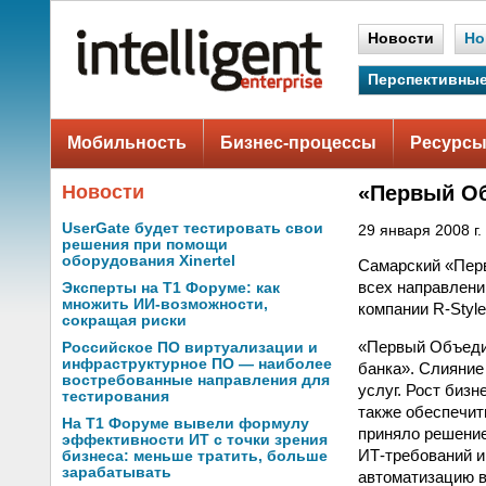
Новости
Но
Перспективные
Мобильность
Бизнес-процессы
Ресурсы
Новости
«Первый Об
UserGate будет тестировать свои
29 января 2008 г.
решения при помощи
оборудования Xinertel
Самарский «Перв
всех направлени
Эксперты на Т1 Форуме: как
множить ИИ-возможности,
компании R-Style 
сокращая риски
«Первый Объедин
Российское ПО виртуализации и
инфраструктурное ПО — наиболее
банка». Слияние
востребованные направления для
услуг. Рост биз
тестирования
также обеспечит
На Т1 Форуме вывели формулу
приняло решение
эффективности ИТ с точки зрения
ИТ-требований и
бизнеса: меньше тратить, больше
зарабатывать
автоматизацию в