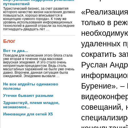
путешествий
Туристический бизнес, за счет развития
«Реализация
которого качество жизни населения должно
повышаться, хорошо вписывается в
концепцию «умного города». К тому же
только в ре
уровень использования информационных
технологий в данной отрасли за последние
пятнадцать-двадцать лет …
необходиму
Блог
удаленных п
Вот те два...
сократить за
Поводом для написания этого блога стала
уже вторая в течение года массовая
Руслан Андр
вирусная эпидемия. И это стало очень
неприятным прецедентом. Ведь столь
масштабных заражений не было уже очень
давно. Впрочем, данная ситуация была
информацион
ожидаемой. Эпидемию вызвали …
Бурение». –
Не все апдейты одинаково
полезны
видеоконфер
Утечки бывают разными
Здравствуй, племя младое,
совещаний, 
незнакомое...
Инновации для сетей X5
специализир