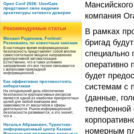
Мансийского 
Open Conf 2026: UserGate
представил свое видение
архитектуры сетевого доверия
компания Ora
Рекомендуемые статьи
В рамках пр
Михаил Родионов, Fortinet:
бригад буду
Развиваясь по известным законам
В настоящее время информационная
специально 
безопасность представляет собой вполне
самостоятельное мощное направление
корпоративной автоматизации.
оперативно 
Естественно, что в таких условиях
направление это все теснее связывается
с вопросами прикладной
будет предо
информационной …
Как эффективно противостоять
системам с 
кибератакам
На сегодняшний день обеспечение
безопасности корпоративных ресурсов
(данные, гол
является одной из наиболее приоритетных
целей для любой компании вне
зависимости от масштабов и сферы
телефонной с
деятельности. Рынок информационной
безопасности развивается, а это значит,
что и …
корпоративн
Наталья Абрамович, Туристско-
номерным п
информационный центр Казани:
Виртуальная поддержка реальных