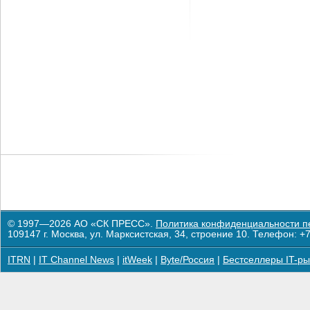
© 1997—2026 АО «СК ПРЕСС».
Политика конфиденциальности п
109147 г. Москва, ул. Марксистская, 34, строение 10. Телефон: +7
ITRN
|
IT Channel News
|
itWeek
|
Byte/Россия
|
Бестселлеры IT-ры