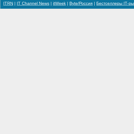
ITRN
|
IT Channel News
|
itWeek
|
Byte/Россия
|
Бестселлеры IT-ры