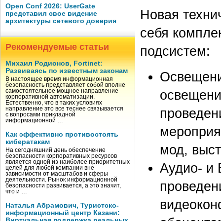
Open Conf 2026: UserGate
Новая техни
представил свое видение
архитектуры сетевого доверия
себя компле
Рекомендуемые статьи
подсистем:
Михаил Родионов, Fortinet:
Развиваясь по известным законам
Освещени
В настоящее время информационная
безопасность представляет собой вполне
освещени
самостоятельное мощное направление
корпоративной автоматизации.
Естественно, что в таких условиях
направление это все теснее связывается
проведен
с вопросами прикладной
информационной …
мероприя
Как эффективно противостоять
кибератакам
мод, выст
На сегодняшний день обеспечение
безопасности корпоративных ресурсов
является одной из наиболее приоритетных
Аудио- и
целей для любой компании вне
зависимости от масштабов и сферы
деятельности. Рынок информационной
проведен
безопасности развивается, а это значит,
что и …
видеокон
Наталья Абрамович, Туристско-
информационный центр Казани:
Виртуальная поддержка реальных