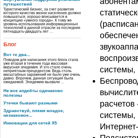
абонента
путешествий
Туристический бизнес, за счет развития
статичес
которого качество жизни населения должно
повышаться, хорошо вписывается в
концепцию «умного города». К тому же
(расписан
уровень использования информационных
технологий в данной отрасли за последние
пятнадцать-двадцать лет …
обеспечен
Блог
звукоапп
Вот те два...
воспроиз
Поводом для написания этого блога стала
уже вторая в течение года массовая
системы,
вирусная эпидемия. И это стало очень
неприятным прецедентом. Ведь столь
масштабных заражений не было уже очень
Беспрово
давно. Впрочем, данная ситуация была
ожидаемой. Эпидемию вызвали …
вычислит
Не все апдейты одинаково
полезны
расчетов
Утечки бывают разными
Здравствуй, племя младое,
системы,
незнакомое...
Инновации для сетей X5
Интернет-
Подсисте