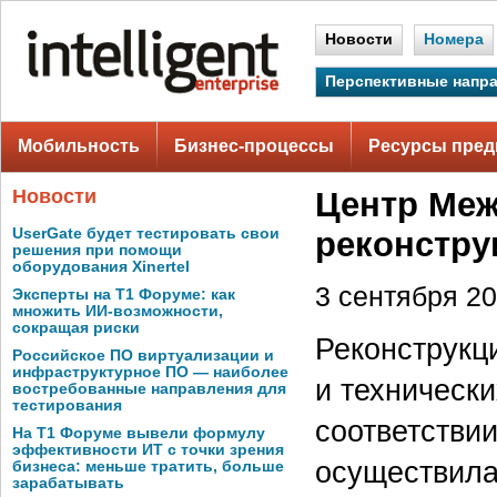
Новости
Номера
Перспективные напр
Мобильность
Бизнес-процессы
Ресурсы пред
Новости
Центр Меж
UserGate будет тестировать свои
реконстру
решения при помощи
оборудования Xinertel
3 сентября 20
Эксперты на Т1 Форуме: как
множить ИИ-возможности,
сокращая риски
Реконструкц
Российское ПО виртуализации и
инфраструктурное ПО — наиболее
и техническ
востребованные направления для
тестирования
соответстви
На Т1 Форуме вывели формулу
эффективности ИТ с точки зрения
осуществила
бизнеса: меньше тратить, больше
зарабатывать