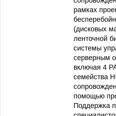
сопровожден
рамках прое
бесперебойн
(дисковых м
ленточной би
системы упр
серверным о
включая 4 P
семейства HP
сопровожден
помощью про
Поддержка п
специалисто