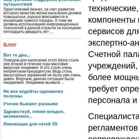
путешествий
технические
Туристический бизнес, за счет развития
которого качество жизни населения должно
повышаться, хорошо вписывается в
компоненты 
концепцию «умного города». К тому же
уровень использования информационных
технологий в данной отрасли за последние
сервисов дл
пятнадцать-двадцать лет …
экспертно-а
Блог
Счетной пал
Вот те два...
Поводом для написания этого блога стала
учреждений,
уже вторая в течение года массовая
вирусная эпидемия. И это стало очень
неприятным прецедентом. Ведь столь
более мощны
масштабных заражений не было уже очень
давно. Впрочем, данная ситуация была
ожидаемой. Эпидемию вызвали …
требует опр
Не все апдейты одинаково
полезны
персонала и
Утечки бывают разными
Здравствуй, племя младое,
Специалиста
незнакомое...
Инновации для сетей X5
регламентов