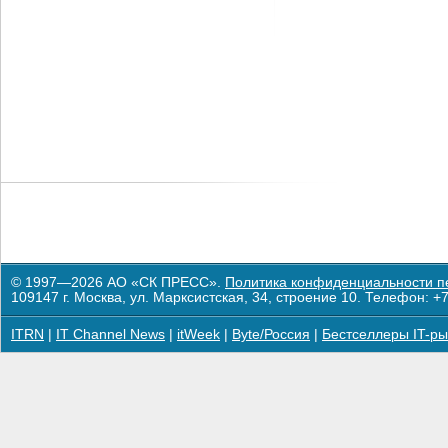
© 1997—2026 АО «СК ПРЕСС».
Политика конфиденциальности п
109147 г. Москва, ул. Марксистская, 34, строение 10. Телефон: +7
ITRN
|
IT Channel News
|
itWeek
|
Byte/Россия
|
Бестселлеры IT-ры