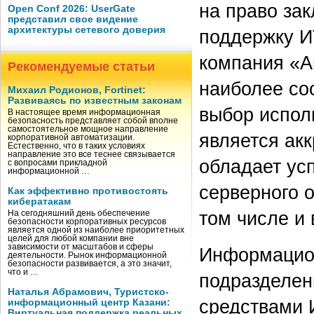
на право за
Open Conf 2026: UserGate
представил свое видение
архитектуры сетевого доверия
поддержку И
компания «А
Рекомендуемые статьи
наиболее со
Михаил Родионов, Fortinet:
Развиваясь по известным законам
выбор исполн
В настоящее время информационная
безопасность представляет собой вполне
самостоятельное мощное направление
является ак
корпоративной автоматизации.
Естественно, что в таких условиях
направление это все теснее связывается
обладает ус
с вопросами прикладной
информационной …
серверного 
Как эффективно противостоять
кибератакам
том числе и 
На сегодняшний день обеспечение
безопасности корпоративных ресурсов
является одной из наиболее приоритетных
целей для любой компании вне
зависимости от масштабов и сферы
Информацион
деятельности. Рынок информационной
безопасности развивается, а это значит,
что и …
подразделен
Наталья Абрамович, Туристско-
средствами 
информационный центр Казани:
Виртуальная поддержка реальных