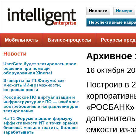
Новости
Номера
Перспективные напр
Мобильность
Бизнес-процессы
Ресурсы пред
Новости
Архивное 
UserGate будет тестировать свои
решения при помощи
16 октября 200
оборудования Xinertel
Эксперты на Т1 Форуме: как
Построив в 
множить ИИ-возможности,
сокращая риски
корпоративн
Российское ПО виртуализации и
инфраструктурное ПО — наиболее
«РОСБАНК» с
востребованные направления для
тестирования
дополнитель
На Т1 Форуме вывели формулу
эффективности ИТ с точки зрения
емкости из-з
бизнеса: меньше тратить, больше
зарабатывать