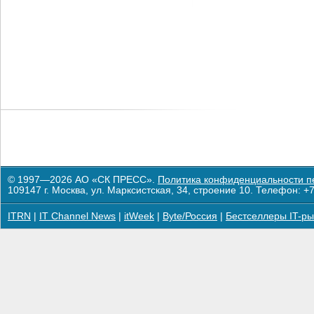
© 1997—2026 АО «СК ПРЕСС».
Политика конфиденциальности п
109147 г. Москва, ул. Марксистская, 34, строение 10. Телефон: +7
ITRN
|
IT Channel News
|
itWeek
|
Byte/Россия
|
Бестселлеры IT-ры