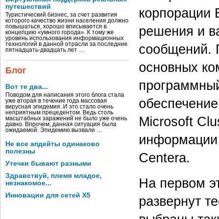
путешествий
корпорации 
Туристический бизнес, за счет развития
которого качество жизни населения должно
повышаться, хорошо вписывается в
решения и в
концепцию «умного города». К тому же
уровень использования информационных
технологий в данной отрасли за последние
сообщений. 
пятнадцать-двадцать лет …
основных ко
Блог
программный
Вот те два...
Поводом для написания этого блога стала
обеспечение
уже вторая в течение года массовая
вирусная эпидемия. И это стало очень
неприятным прецедентом. Ведь столь
Microsoft C
масштабных заражений не было уже очень
давно. Впрочем, данная ситуация была
ожидаемой. Эпидемию вызвали …
информации
Не все апдейты одинаково
полезны
Centera.
Утечки бывают разными
Здравствуй, племя младое,
На первом э
незнакомое...
Инновации для сетей X5
развернут т