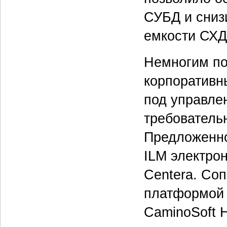
СУБД и сниз
емкости СХД
Немногим по
корпоративн
под управле
требователь
Предложенно
ILM электро
Centera. Со
платформой 
CaminoSoft 