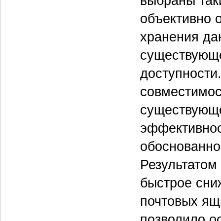
выбраны так
объективно 
хранения да
существующе
доступности
совместимос
существующе
эффективнос
обоснованно
Результатом
быстрое сни
почтовых ящ
позволило о