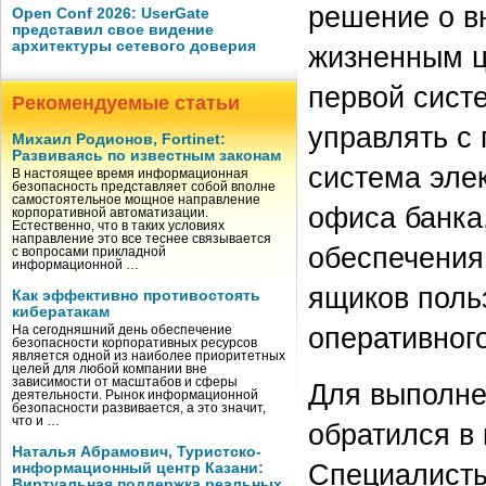
решение о в
Open Conf 2026: UserGate
представил свое видение
архитектуры сетевого доверия
жизненным ц
первой сист
Рекомендуемые статьи
управлять с
Михаил Родионов, Fortinet:
Развиваясь по известным законам
система эле
В настоящее время информационная
безопасность представляет собой вполне
самостоятельное мощное направление
офиса банка
корпоративной автоматизации.
Естественно, что в таких условиях
направление это все теснее связывается
обеспечения
с вопросами прикладной
информационной …
ящиков поль
Как эффективно противостоять
кибератакам
оперативног
На сегодняшний день обеспечение
безопасности корпоративных ресурсов
является одной из наиболее приоритетных
целей для любой компании вне
зависимости от масштабов и сферы
Для выполне
деятельности. Рынок информационной
безопасности развивается, а это значит,
что и …
обратился в
Наталья Абрамович, Туристско-
Специалисты
информационный центр Казани:
Виртуальная поддержка реальных