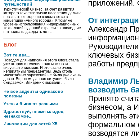
приложений. 
путешествий
Туристический бизнес, за счет развития
которого качество жизни населения должно
повышаться, хорошо вписывается в
От интеграци
концепцию «умного города». К тому же
уровень использования информационных
Александр Пр
технологий в данной отрасли за последние
пятнадцать-двадцать лет …
информационн
Блог
Руководители
ключевых биз
Вот те два...
Поводом для написания этого блога стала
работы предп
уже вторая в течение года массовая
вирусная эпидемия. И это стало очень
неприятным прецедентом. Ведь столь
масштабных заражений не было уже очень
давно. Впрочем, данная ситуация была
Владимир Льв
ожидаемой. Эпидемию вызвали …
возводить ба
Не все апдейты одинаково
полезны
Принято счита
Утечки бывают разными
бизнесом, а И
Здравствуй, племя младое,
выполнять эт
незнакомое...
формальном 
Инновации для сетей X5
возводятся 