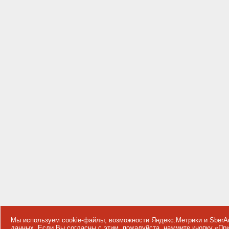
Мы используем cookie-файлы, возможности Яндекс.Метрики и SberA
данных
. Если Вы согласны с этим, пожалуйста, нажмите кнопку «П