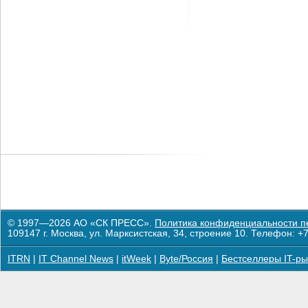
© 1997—2026 АО «СК ПРЕСС».
Политика конфиденциальности п
109147 г. Москва, ул. Марксистская, 34, строение 10. Телефон: +7
ITRN
|
IT Channel News
|
itWeek
|
Byte/Россия
|
Бестселлеры IT-ры