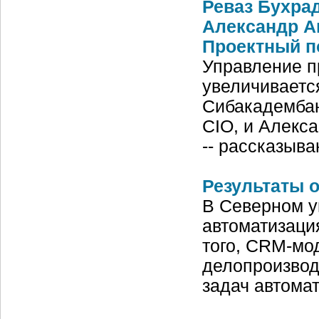
Реваз Бухрад
Александр А
Проектный п
Управление п
увеличиваетс
Сибакадембан
CIO, и Алекс
-- рассказыва
Результаты 
В Северном у
автоматизаци
того, CRM-мо
делопроизвод
задач автома