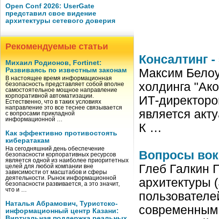
Open Conf 2026: UserGate
представил свое видение
архитектуры сетевого доверия
Рекомендуемые статьи
Консалтинг -
Михаил Родионов, Fortinet:
Развиваясь по известным законам
Максим Белоу
В настоящее время информационная
холдинга "Ако
безопасность представляет собой вполне
самостоятельное мощное направление
корпоративной автоматизации.
ИТ-директоро
Естественно, что в таких условиях
направление это все теснее связывается
является акт
с вопросами прикладной
информационной …
К …
Как эффективно противостоять
кибератакам
На сегодняшний день обеспечение
Вопросы вок
безопасности корпоративных ресурсов
является одной из наиболее приоритетных
Глеб Галкин 
целей для любой компании вне
зависимости от масштабов и сферы
деятельности. Рынок информационной
архитектуры 
безопасности развивается, а это значит,
что и …
пользователе
Наталья Абрамович, Туристско-
современным 
информационный центр Казани:
Виртуальная поддержка реальных