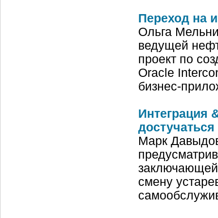
Переход на 
Ольга Мельни
ведущей нефт
проект по со
Oracle Inter
бизнес-прил
Интеграция &
достучаться
Марк Давыдов
предусматрив
заключающейс
смену устаре
самообслужив