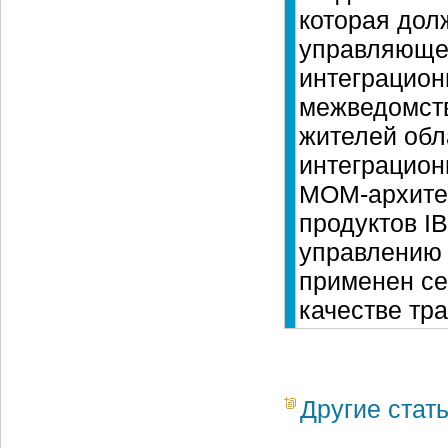
которая дол
управляющег
интеграцио
межведомств
жителей обл
интеграцион
МОМ-архите
продуктов I
управлению 
применен се
качестве тр
Другие стат