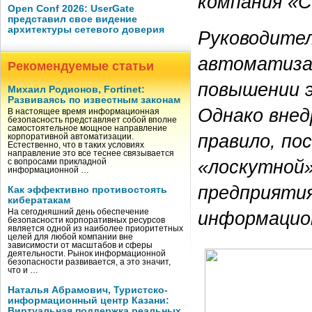
компания «
Open Conf 2026: UserGate
представил свое видение
архитектуры сетевого доверия
Руководител
автоматизац
Рекомендуемые статьи
повышении 
Михаил Родионов, Fortinet:
Развиваясь по известным законам
Однако внед
В настоящее время информационная
безопасность представляет собой вполне
самостоятельное мощное направление
правило, по
корпоративной автоматизации.
Естественно, что в таких условиях
направление это все теснее связывается
«лоскутной»
с вопросами прикладной
информационной …
предприяти
Как эффективно противостоять
кибератакам
информацио
На сегодняшний день обеспечение
безопасности корпоративных ресурсов
является одной из наиболее приоритетных
целей для любой компании вне
зависимости от масштабов и сферы
деятельности. Рынок информационной
безопасности развивается, а это значит,
что и …
Наталья Абрамович, Туристско-
информационный центр Казани:
Виртуальная поддержка реальных