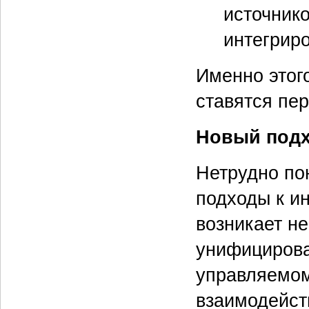
источнико
интегрир
Именно этого
ставятся пе
Новый подх
Нетрудно по
подходы к ин
возникает н
унифицирова
управляемом
взаимодейст