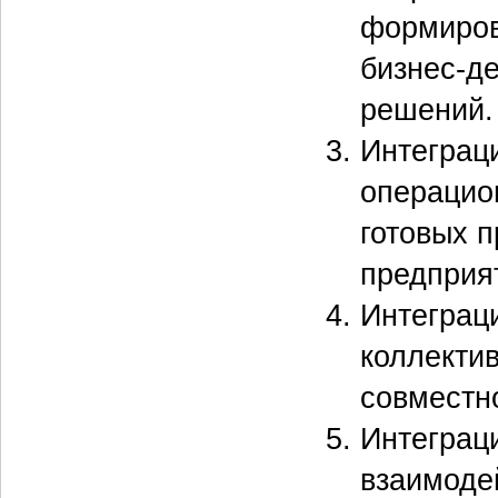
формиров
бизнес-д
решений.
Интеграц
операцио
готовых 
предприя
Интеграц
коллекти
совместн
Интеграц
взаимоде