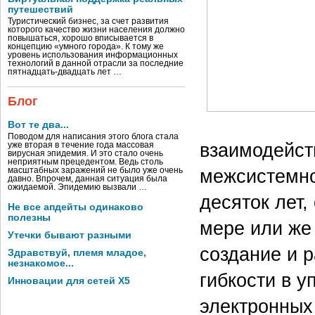
путешествий
Туристический бизнес, за счет развития
которого качество жизни населения должно
повышаться, хорошо вписывается в
концепцию «умного города». К тому же
уровень использования информационных
технологий в данной отрасли за последние
пятнадцать-двадцать лет …
Блог
Вот те два...
Поводом для написания этого блога стала
взаимодейст
уже вторая в течение года массовая
вирусная эпидемия. И это стало очень
неприятным прецедентом. Ведь столь
межсистемно
масштабных заражений не было уже очень
давно. Впрочем, данная ситуация была
ожидаемой. Эпидемию вызвали …
десяток лет
Не все апдейты одинаково
полезны
мере или же
Утечки бывают разными
создание и р
Здравствуй, племя младое,
незнакомое...
гибкости в 
Инновации для сетей X5
электронных