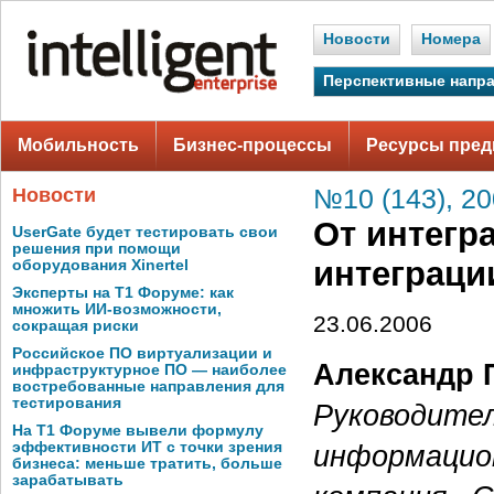
Новости
Номера
Перспективные напр
Мобильность
Бизнес-процессы
Ресурсы пред
Новости
№10 (143), 2
От интегр
UserGate будет тестировать свои
решения при помощи
интеграци
оборудования Xinertel
Эксперты на Т1 Форуме: как
множить ИИ-возможности,
23.06.2006
сокращая риски
Российское ПО виртуализации и
Александр 
инфраструктурное ПО — наиболее
востребованные направления для
тестирования
Руководител
На Т1 Форуме вывели формулу
информацио
эффективности ИТ с точки зрения
бизнеса: меньше тратить, больше
зарабатывать