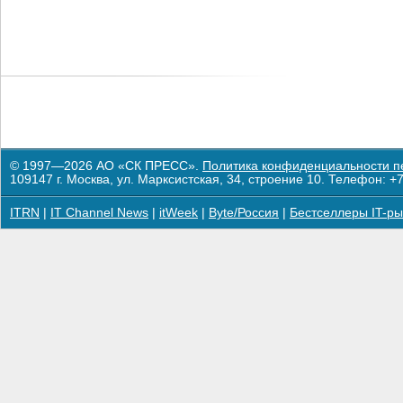
© 1997—2026 АО «СК ПРЕСС».
Политика конфиденциальности п
109147 г. Москва, ул. Марксистская, 34, строение 10. Телефон: +7
ITRN
|
IT Channel News
|
itWeek
|
Byte/Россия
|
Бестселлеры IT-ры