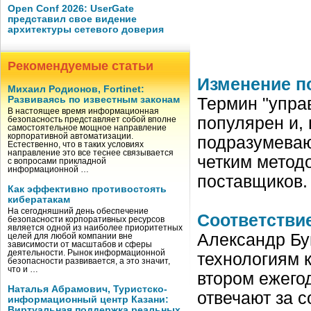
Open Conf 2026: UserGate
представил свое видение
архитектуры сетевого доверия
Рекомендуемые статьи
Изменение п
Михаил Родионов, Fortinet:
Развиваясь по известным законам
Термин "упра
В настоящее время информационная
популярен и, 
безопасность представляет собой вполне
самостоятельное мощное направление
корпоративной автоматизации.
подразумеваю
Естественно, что в таких условиях
направление это все теснее связывается
четким метод
с вопросами прикладной
информационной …
поставщиков
Как эффективно противостоять
кибератакам
На сегодняшний день обеспечение
Соответстви
безопасности корпоративных ресурсов
является одной из наиболее приоритетных
Александр Бу
целей для любой компании вне
зависимости от масштабов и сферы
деятельности. Рынок информационной
технологиям к
безопасности развивается, а это значит,
что и …
втором ежего
Наталья Абрамович, Туристско-
отвечают за 
информационный центр Казани:
Виртуальная поддержка реальных