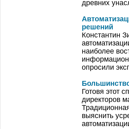
древних уна
Автоматизац
решений
Константин З
автоматизаци
наиболее вос
информацион
опросили экс
Большинство
Готовя этот с
директоров м
Традиционная
выяснить уср
автоматизаци