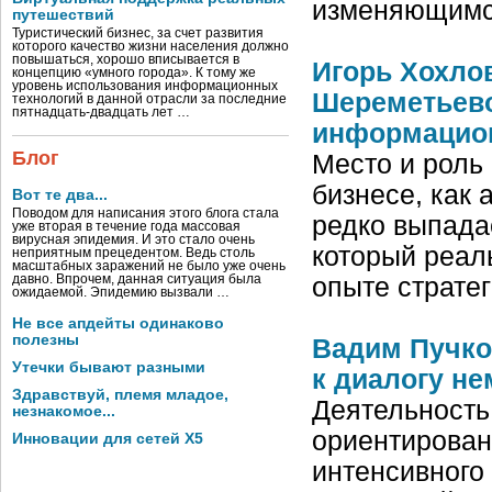
изменяющим
путешествий
Туристический бизнес, за счет развития
которого качество жизни населения должно
повышаться, хорошо вписывается в
Игорь Хохло
концепцию «умного города». К тому же
уровень использования информационных
Шереметьево
технологий в данной отрасли за последние
пятнадцать-двадцать лет …
информацион
Блог
Место и роль
бизнесе, как 
Вот те два...
Поводом для написания этого блога стала
редко выпада
уже вторая в течение года массовая
вирусная эпидемия. И это стало очень
который реал
неприятным прецедентом. Ведь столь
масштабных заражений не было уже очень
давно. Впрочем, данная ситуация была
опыте страте
ожидаемой. Эпидемию вызвали …
Не все апдейты одинаково
полезны
Вадим Пучко
Утечки бывают разными
к диалогу не
Здравствуй, племя младое,
Деятельность
незнакомое...
ориентированн
Инновации для сетей X5
интенсивного