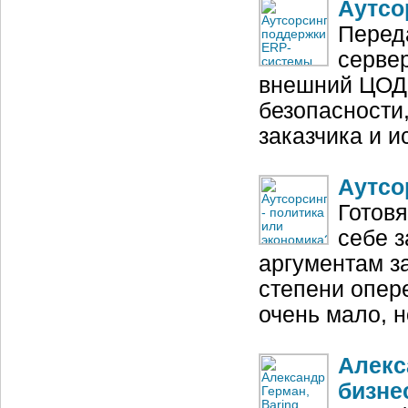
Аутсо
Перед
серве
внешний ЦОД 
безопасности
заказчика и 
Аутсо
Готовя
себе з
аргументам з
степени опер
очень мало, н
Алекс
бизне