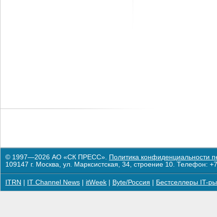
© 1997—2026 АО «СК ПРЕСС».
Политика конфиденциальности п
109147 г. Москва, ул. Марксистская, 34, строение 10. Телефон: +7
ITRN
|
IT Channel News
|
itWeek
|
Byte/Россия
|
Бестселлеры IT-ры