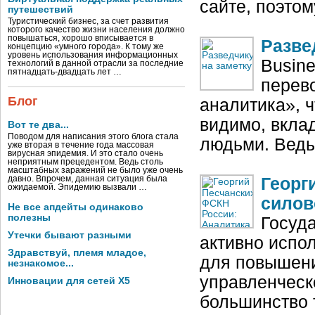
сайте, поэто
путешествий
Туристический бизнес, за счет развития
которого качество жизни населения должно
повышаться, хорошо вписывается в
Разве
концепцию «умного города». К тому же
уровень использования информационных
Busine
технологий в данной отрасли за последние
пятнадцать-двадцать лет …
перево
Блог
аналитика», ч
видимо, вкла
Вот те два...
Поводом для написания этого блога стала
людьми. Ведь 
уже вторая в течение года массовая
вирусная эпидемия. И это стало очень
неприятным прецедентом. Ведь столь
масштабных заражений не было уже очень
давно. Впрочем, данная ситуация была
Георг
ожидаемой. Эпидемию вызвали …
силов
Не все апдейты одинаково
полезны
Госуд
Утечки бывают разными
активно испо
Здравствуй, племя младое,
для повышени
незнакомое...
управленческ
Инновации для сетей X5
большинство 