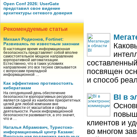
Open Conf 2026: UserGate
представил свое видение
архитектуры сетевого доверия
Рекомендуемые статьи
Мегат
Михаил Родионов, Fortinet:
Развиваясь по известным законам
Каков
В настоящее время информационная
интелл
безопасность представляет собой вполне
самостоятельное мощное направление
корпоративной автоматизации.
составленный 
Естественно, что в таких условиях
направление это все теснее связывается
посвящен осн
с вопросами прикладной
информационной …
и способ реа
Как эффективно противостоять
кибератакам
На сегодняшний день обеспечение
BI в 
безопасности корпоративных ресурсов
является одной из наиболее приоритетных
Основ
целей для любой компании вне
зависимости от масштабов и сферы
деятельности. Рынок информационной
повыш
безопасности развивается, а это значит,
что и …
клиентов и у
Наталья Абрамович, Туристско-
во многом зав
информационный центр Казани:
Виртуальная поддержка реальных