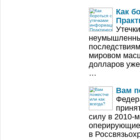
Как б
Практ
Утечк
неумышленны
последствиям
мировом масш
долларов уже 
…
Вам п
Федер
принят
силу в 2010-м
оперирующие 
в Россвязьох