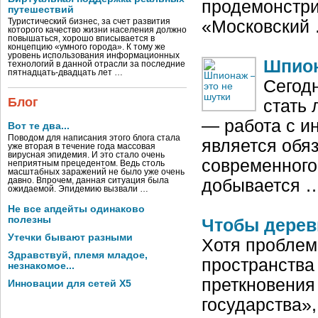
продемонстри
путешествий
Туристический бизнес, за счет развития
«Московский
которого качество жизни населения должно
повышаться, хорошо вписывается в
концепцию «умного города». К тому же
уровень использования информационных
Шпион
технологий в данной отрасли за последние
пятнадцать-двадцать лет …
Сегод
Блог
стать
— работа с и
Вот те два...
Поводом для написания этого блога стала
является обя
уже вторая в течение года массовая
вирусная эпидемия. И это стало очень
современного
неприятным прецедентом. Ведь столь
масштабных заражений не было уже очень
давно. Впрочем, данная ситуация была
добывается 
ожидаемой. Эпидемию вызвали …
Не все апдейты одинаково
полезны
Чтобы дере
Утечки бывают разными
Хотя проблем
Здравствуй, племя младое,
пространства
незнакомое...
преткновения
Инновации для сетей X5
государства»,