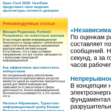
Open Conf 2026: UserGate
представил свое видение
архитектуры сетевого доверия
Рекомендуемые статьи
«Независимая
Михаил Родионов, Fortinet:
Развиваясь по известным законам
По оценкам р
В настоящее время информационная
составляет п
безопасность представляет собой вполне
самостоятельное мощное направление
корпоративной автоматизации.
сообщений. Н
Естественно, что в таких условиях
направление это все теснее связывается
секунд, а за 
с вопросами прикладной
информационной …
часов рабоче
Как эффективно противостоять
кибератакам
На сегодняшний день обеспечение
Непрерывнос
безопасности корпоративных ресурсов
является одной из наиболее приоритетных
В концепции 
целей для любой компании вне
зависимости от масштабов и сферы
деятельности. Рынок информационной
электроэнерг
безопасности развивается, а это значит,
что и …
фундаменталь
Наталья Абрамович, Туристско-
разрушительн
информационный центр Казани:
Виртуальная поддержка реальных