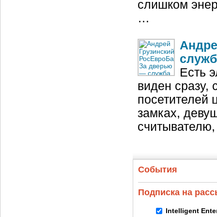
слишком энер
…
Андре
служб
Есть э
виден сразу,
посетителей 
замках, деву
считывателю,
События
Подписка на рас
Intelligent Ent