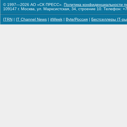
© 1997—2026 АО «СК ПРЕСС».
Политика конфиденциальности п
109147 г. Москва, ул. Марксистская, 34, строение 10. Телефон: +7
ITRN
|
IT Channel News
|
itWeek
|
Byte/Россия
|
Бестселлеры IT-ры