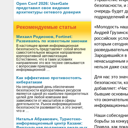
Open Conf 2026: UserGate
безопасности, и
представил свое видение
очередь будет д
архитектуры сетевого доверия
подразделений и
«Молодость наше
Рекомендуемые статьи
Андрей Грузинск
Михаил Родионов, Fortinet:
российских усло
Развиваясь по известным законам
которым сегодня
В настоящее время информационная
разведывательны
безопасность представляет собой вполне
самостоятельное мощное направление
Зародившийся в 
корпоративной автоматизации.
Естественно, что в таких условиях
ненасыщенным и 
направление это все теснее связывается
нельзя даже ска
с вопросами прикладной
информационной …
Для нас это зна
Как эффективно противостоять
безопасности, к
кибератакам
На сегодняшний день обеспечение
добавляет: «Чис
безопасности корпоративных ресурсов
бывшие основным
является одной из наиболее приоритетных
целей для любой компании вне
что окончательн
зависимости от масштабов и сферы
деятельности. Рынок информационной
информационных
безопасности развивается, а это значит,
что и …
Наши собеседник
Наталья Абрамович, Туристско-
борьбы за конку
информационный центр Казани:
Правда, как пока
Виртуальная поддержка реальных