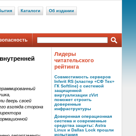
бытия
Каталоги
Об издании
зопасность
Лидеры
 внутренней
читательского
рейтинга
Совместимость серверов
Inferit RS (кластер «СФ Тех»
ГК Softline) с системой
ограммированный
защищенной
ушка,
виртуализации zVirt
поможет строить
и дверь своей
доверенные
его взгляда сторона
инфраструктуры
директора
Доверенная операционная
формационной
система и современные
средства защиты: Astra
Linux и Dallas Lock прошли
испытания
нено департаменту