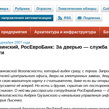
мера
Рубрики
Отрасли
Тематические обзоры
Со
 направления автоматизации
RSS
Подписка
 предприятия
Архитектура и инфраструктура
Бе
 декабря 2007 года
зинский, РосЕвроБанк: За дверью — служба
ти
нковской безопасности, который виден сразу, с порога. Запр
елей центрального офиса, двери на электронных замках, дев
 свою магнитную карту к считывателю, даже если вы открыл
пускаете её вперед. Но есть и другая, скрытая от посторонн
сников». О ней мы расспросили сотрудников РосЕвроБанка — 
езопасности Андрея Грузинского и начальника управления ин
рия Лысенко.
рмационной безопасности РосЕвроБанка организационно подчи