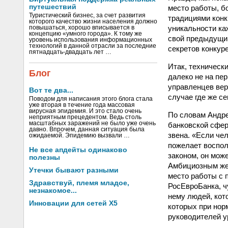
путешествий
место работы, б
Туристический бизнес, за счет развития
традициями конк
которого качество жизни населения должно
уникальности ка
повышаться, хорошо вписывается в
концепцию «умного города». К тому же
свой предыдущий
уровень использования информационных
технологий в данной отрасли за последние
секретов конкур
пятнадцать-двадцать лет …
Итак, техническ
Блог
далеко не на пе
управленцев вер
Вот те два...
случае где же с
Поводом для написания этого блога стала
уже вторая в течение года массовая
вирусная эпидемия. И это стало очень
По словам Андре
неприятным прецедентом. Ведь столь
масштабных заражений не было уже очень
банковской сфер
давно. Впрочем, данная ситуация была
звена. «Если че
ожидаемой. Эпидемию вызвали …
пожелает воспол
Не все апдейты одинаково
законом, он мож
полезны
Амбициозным же 
Утечки бывают разными
место работы с 
Здравствуй, племя младое,
РосЕвроБанка, ч
незнакомое...
нему людей, кот
Инновации для сетей X5
которых при нор
руководителей у