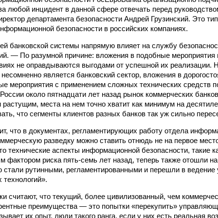
 за любой инцидент в данной сфере отвечать перед руководство
иректор департамента безопасности Андрей Грузинский. Это ти
нформационной безопасности в российских компаниях.
й банковской системы напрямую влияет на службу безопасност
ий. — По разумной причине: вложения в подобные мероприятия
виях не оправдываются выгодами от успешной их реализации. 
 несомненно является банковский сектор, вложения в дорогост
е мероприятия с применением сложных технических средств по
России около пятнадцати лет назад рынок коммерческих банков
растущим, места на нем точно хватит как минимум на десятиле
зать, что сегменты клиентов разных банков так уж сильно перес
чит, что в документах, регламентирующих работу отдела инфор
оммерческую разведку можно ставить отнюдь не на первое мест
то технические аспекты информационной безопасности, такие ка
 фактором риска пять-семь лет назад, теперь также отошли на
о стали рутинными, регламентированными и перешли в ведение
 технологий».
и считают, что текущий, более цивилизованный, чем коммерчес
рентные преимущества — это попытки «перекупить» управляющи
зывает их опыт, люди такого ранга, если у них есть реальная в