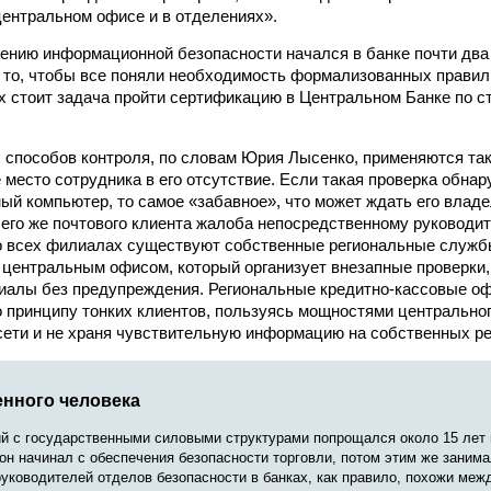
центральном офисе и в отделениях».
ению информационной безопасности начался в банке почти два 
 то, чтобы все поняли необходимость формализованных прави
х стоит задача пройти сертификацию в Центральном Банке по 
 способов контроля, по словам Юрия Лысенко, применяются так
 место сотрудника в его отсутствие. Если такая проверка обнар
ый компьютер, то самое «забавное», что может ждать его владе
 его же почтового клиента жалоба непосредственному руководи
о всех филиалах существуют собственные региональные служб
центральным офисом, который организует внезапные проверки,
иалы без предупреждения. Региональные кредитно-кассовые о
 принципу тонких клиентов, пользуясь мощностями центрально
ети и не храня чувствительную информацию на собственных ре
енного человека
ий с государственными силовыми структурами попрощался около 15 лет
он начинал с обеспечения безопасности торговли, потом этим же занима
уководителей отделов безопасности в банках, как правило, похожи меж