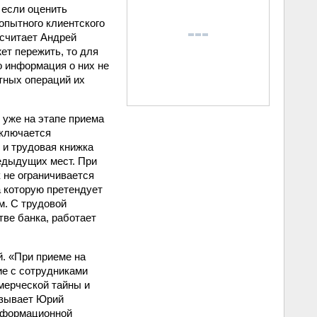
 если оценить
опытного клиентского
 считает Андрей
ет пережить, то для
о информация о них не
тных операций их
 уже на этапе приема
дключается
 и трудовая книжка
редыдущих мест. При
 не ограничивается
а которую претендует
м. С трудовой
тве банка, работает
й. «При приеме на
ие с сотрудниками
мерческой тайны и
азывает Юрий
нформационной