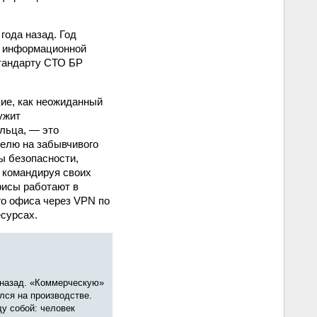
года назад. Год
л информационной
стандарту СТО БР
ие, как неожиданный
ужит
льца, — это
телю на забывчивого
ы безопасности,
 командируя своих
фисы работают в
го офиса через VPN по
сурсах.
 назад. «Коммерческую»
лся на производстве.
ду собой: человек