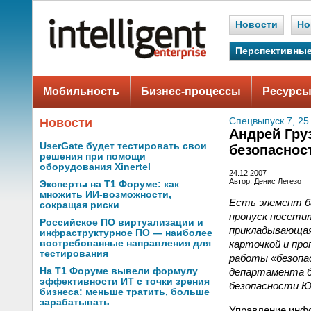
Новости
Но
Перспективные
Мобильность
Бизнес-процессы
Ресурсы
Новости
Спецвыпуск 7, 25
Андрей Гру
UserGate будет тестировать свои
безопаснос
решения при помощи
оборудования Xinertel
24.12.2007
Автор: Денис Легезо
Эксперты на Т1 Форуме: как
множить ИИ-возможности,
Есть элемент ба
сокращая риски
пропуск посетит
Российское ПО виртуализации и
прикладывающая
инфраструктурное ПО — наиболее
карточкой и про
востребованные направления для
тестирования
работы «безопа
департамента б
На Т1 Форуме вывели формулу
эффективности ИТ с точки зрения
безопасности Ю
бизнеса: меньше тратить, больше
зарабатывать
Управление инфо