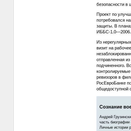
безопасности в 
Проект по улучш
потребовался на
защиты. В плана
ИББС-1.0—2006.
Из нерегулярных
визит на рабочее
незаблокированн
отправленная из
подчиненного. В
контролируемые 
ревизоров в фил
РосЕвроБанке по
общедоступной с
Сознание во
Андрей Грузинск
часть биографии 
Личные истории р