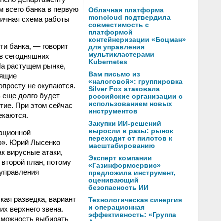
м всего банка в первую
Облачная платформа
moncloud подтвердила
пичная схема работы
совместимость с
платформой
контейнеризации «Боцман»
и банка, — говорит
для управления
мультикластерами
 в сегодняшних
Kubernetes
На растущем рынке,
Вам письмо из
оящие
«налоговой»: группировка
просту не окупаются.
Silver Fox атаковала
 еще долго будет
российские организации с
использованием новых
тие. При этом сейчас
инструментов
екаются.
Закупки ИИ-решений
выросли в разы: рынок
мационной
переходит от пилотов к
о». Юрий Лысенко
масштабированию
к вирусные атаки,
Эксперт компании
 второй план, потому
«Газинформсервис»
 управления
предложила инструмент,
оценивающий
безопасность ИИ
кая разведка, вариант
Технологическая синергия
и операционная
х верхнего звена.
эффективность: «Группа
озможность выбирать