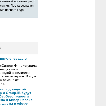
ственной организации, с
риятия. Ломка сознания
ие первого года.
и
онную очередь в
«Синтез Н» приступила
оснащению и
чередей в филиалах
альном округе. В ходе
Н» заменяют
 на …
а» под защитой
p и Group-IB будут
ибербезопасности
ssia и Кибер Россия
андарты в сфере