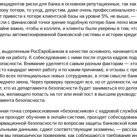
 инцидентов риски для банка в основном репутационные, так как
ону потери, то уход, допустим, даже очень профессионального 
 привести к потере клиентской базы на уровне 5%, не выше, —
сли с финансовой точки зрения подобную потерю банк легко мож
айне важно, чтобы и коллеги, и клиенты были уверены в том, чт
еделы автоматизированной банковской системы и истории креди
, выделенным РосЕвро­Банком в качестве основного, начинается
ов на работу. К собеседованию с ними после отдела кадров по
опасности. Внимание уделяется самым разным факторам — это
асто кандидат менял работу и по каким причинам), и отзывы с п
обо всех потенциальных новых сотрудниках, в этом смысле банк
еднего звена. Через проверку проходят все, но от должности, н
т, кто из департамента безопасности будет заниматься его дело
ка, желающего попасть на тот или иной пост в высшем руководс
амента безопасности.
нная точка соприкосновения «безопасников» с кадровой службо
ки проходят обучение в онлайн-системе, проходят собеседован
рмационной безопасности по вопросам защиты банковской ком
нальными данными, сдают соответствующие экзамены, — расск
м мы периодически проверяем, как соблюдаются требования и