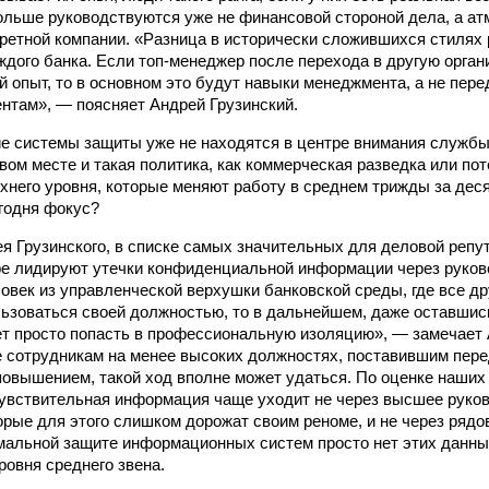
ольше руководствуются уже не финансовой стороной дела, а а
ретной компании. «Разница в исторически сложившихся стилях 
ждого банка. Если топ-менеджер после перехода в другую орган
 опыт, то в основном это будут навыки менеджмента, а не пер
ентам», — поясняет Андрей Грузинский.
ие системы защиты уже не находятся в центре внимания службы
рвом месте и такая политика, как коммерческая разведка или по
хнего уровня, которые меняют работу в среднем трижды за дес
егодня фокус?
я Грузинского, в списке самых значительных для деловой репут
е лидируют утечки конфиденциальной информации через руков
ловек из управленческой верхушки банковской среды, где все др
ьзоваться своей должностью, то в дальнейшем, даже оставшис
ет просто попасть в профессиональную изоляцию», — замечает 
сотрудникам на менее высоких должностях, поставившим пере
повышением, такой ход вполне может удаться. По оценке наших
увствительная информация чаще уходит не через высшее руков
орые для этого слишком дорожат своим реноме, и не через рядо
мальной защите информационных систем просто нет этих данных
ровня среднего звена.