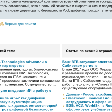
я к условиям коммерческой компании со всеми её отличиями от государ
вом согласований, зато с большей гибкостью и скоростью жизни предп
а, по словам директора по безопасности РосЕвроБанка, проходит в течен
Версия для печати
жей теме
Статьи по схожей отрасл
 Technologies объявили о
Банк ВТБ запускает электр
м партнерстве
Сибирском регионе
авление прикладных бизнес-систем
В мае 2017 года ООО Фирма 
и компания NAS Technologies,
к реализации проекта по до
яся на ITSM-консалтинге и
пусконаладке электронных о
Т-процессов, заключили соглашение
Банка ВТБ в Сибирском федер
м партнерстве. Сотрудничество …
работ специалисты «Синтез 
существующее оборудование
 уже внедрили ИИ в работу с
Данные «Россельхозбанк
авила игры: как дипфейки
Blackmoon Financial Grou
вскую аутентификацию
сотрудничать в сфере к
нальных данных остаются одной
ВЭБ, АСИ, WorldSkills Ru
угроз цифровой безопасности
сформируют учебные ст