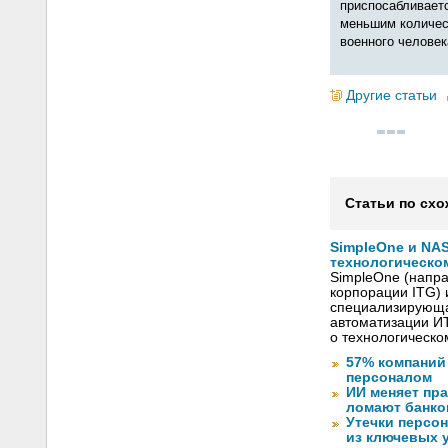
приспосабливаетс
меньшим количест
военного человек
Другие статьи
Статьи по схо
SimpleOne и NAS
технологическо
SimpleOne (напр
корпорации ITG) 
специализирующа
автоматизации И
о технологическо
57% компаний
персоналом
ИИ меняет пр
ломают банко
Утечки персо
из ключевых 