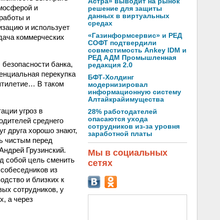
Астра» выводит на рынок
тмосферой и
решение для защиты
данных в виртуальных
работы и
средах
изацию и использует
«Газинформсервис» и РЕД
едача коммерческих
СОФТ подтвердили
совместимость Ankey IDM и
РЕД АДМ Промышленная
 безопасности банка,
редакция 2.0
тенциальная перекупка
БФТ-Холдинг
ятилетие… В таком
модернизировал
информационную систему
Алтайкрайимущества
ации угроз в
28% работодателей
опасаются ухода
одителей среднего
сотрудников из-за уровня
уг друга хорошо знают,
заработной платы
ь чистым перед
Андрей Грузинский.
Мы в социальных
д собой цель сменить
сетях
 собеседников из
одство и близких к
вых сотрудников, у
, а через