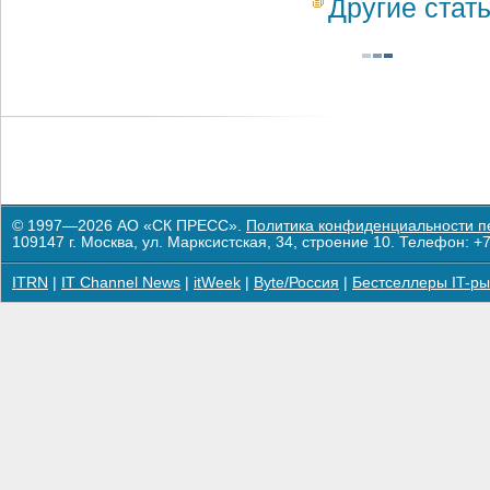
Другие стат
© 1997—2026 АО «СК ПРЕСС».
Политика конфиденциальности п
109147 г. Москва, ул. Марксистская, 34, строение 10. Телефон: +7
ITRN
|
IT Channel News
|
itWeek
|
Byte/Россия
|
Бестселлеры IT-ры