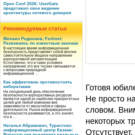
Open Conf 2026: UserGate
представил свое видение
архитектуры сетевого доверия
Рекомендуемые статьи
Михаил Родионов, Fortinet:
Развиваясь по известным законам
В настоящее время информационная
безопасность представляет собой вполне
самостоятельное мощное направление
корпоративной автоматизации.
Естественно, что в таких условиях
направление это все теснее связывается
с вопросами прикладной
информационной …
Как эффективно противостоять
Готовя юбил
кибератакам
На сегодняшний день обеспечение
безопасности корпоративных ресурсов
Не просто на
является одной из наиболее приоритетных
целей для любой компании вне
зависимости от масштабов и сферы
словом. Вни
деятельности. Рынок информационной
безопасности развивается, а это значит,
что и …
некоторых тр
Наталья Абрамович, Туристско-
Отсутствует
информационный центр Казани:
Виртуальная поддержка реальных