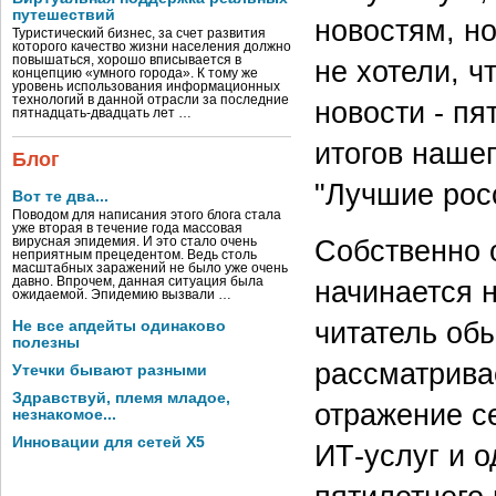
путешествий
новостям, но
Туристический бизнес, за счет развития
которого качество жизни населения должно
повышаться, хорошо вписывается в
не хотели, ч
концепцию «умного города». К тому же
уровень использования информационных
технологий в данной отрасли за последние
новости - пят
пятнадцать-двадцать лет …
итогов наше
Блог
"Лучшие рос
Вот те два...
Поводом для написания этого блога стала
уже вторая в течение года массовая
вирусная эпидемия. И это стало очень
Собственно 
неприятным прецедентом. Ведь столь
масштабных заражений не было уже очень
давно. Впрочем, данная ситуация была
начинается н
ожидаемой. Эпидемию вызвали …
читатель об
Не все апдейты одинаково
полезны
рассматривае
Утечки бывают разными
Здравствуй, племя младое,
отражение с
незнакомое...
Инновации для сетей X5
ИТ-услуг и 