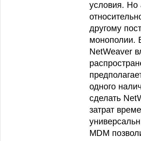
условия. Но 
относительн
другому пос
монополии. 
NetWeaver в
распростран
предполагает
одного нали
сделать Net
затрат врем
универсальн
MDM позволи