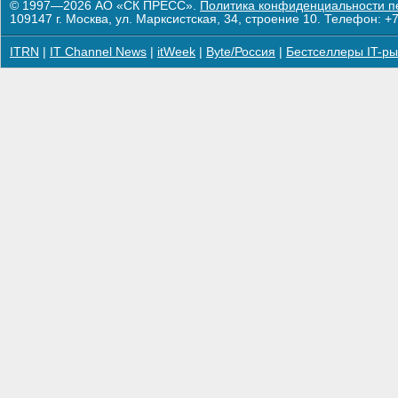
© 1997—2026 АО «СК ПРЕСС».
Политика конфиденциальности п
109147 г. Москва, ул. Марксистская, 34, строение 10. Телефон: +7
ITRN
|
IT Channel News
|
itWeek
|
Byte/Россия
|
Бестселлеры IT-ры