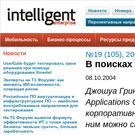
Новости
Номера
Перспективные напр
Мобильность
Бизнес-процессы
Ресурсы пред
Новости
№19 (105), 2
В поисках
UserGate будет тестировать свои
решения при помощи
оборудования Xinertel
08.10.2004
Эксперты на Т1 Форуме: как
множить ИИ-возможности,
Джошуа Грин
сокращая риски
Российское ПО виртуализации и
Applications
инфраструктурное ПО — наиболее
востребованные направления для
тестирования
корпоративн
На Т1 Форуме вывели формулу
ним можно с
эффективности ИТ с точки зрения
бизнеса: меньше тратить, больше
зарабатывать