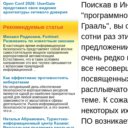
Поискав в И
Open Conf 2026: UserGate
представил свое видение
архитектуры сетевого доверия
"программно
Грааль", вы 
Рекомендуемые статьи
сотни раз эт
Михаил Родионов, Fortinet:
Развиваясь по известным законам
предложении
В настоящее время информационная
безопасность представляет собой вполне
самостоятельное мощное направление
очень редко
корпоративной автоматизации.
Естественно, что в таких условиях
направление это все теснее связывается
все несовер
с вопросами прикладной
информационной …
посвященных
Как эффективно противостоять
кибератакам
расплывчато
На сегодняшний день обеспечение
безопасности корпоративных ресурсов
является одной из наиболее приоритетных
целей для любой компании вне
теме. К сожа
зависимости от масштабов и сферы
деятельности. Рынок информационной
безопасности развивается, а это значит,
некоторых и
что и …
ПО возникае
Наталья Абрамович, Туристско-
информационный центр Казани:
Виртуальная поддержка реальных