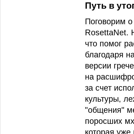
Путь в ут
Поговорим о 
RosettaNet.
что помог р
благодаря н
версии греч
на расшифро
за счет исп
культуры, ле
"общения" м
поросших мх
которая уже 