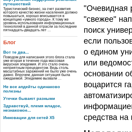
путешествий
"Очевидная 
Туристический бизнес, за счет развития
которого качество жизни населения должно
повышаться, хорошо вписывается в
"свежее" нап
концепцию «умного города». К тому же
уровень использования информационных
технологий в данной отрасли за последние
поиск униве
пятнадцать-двадцать лет …
если пользо
Блог
о едином ун
Вот те два...
Поводом для написания этого блога стала
или ведомост
уже вторая в течение года массовая
вирусная эпидемия. И это стало очень
неприятным прецедентом. Ведь столь
основании о
масштабных заражений не было уже очень
давно. Впрочем, данная ситуация была
ожидаемой. Эпидемию вызвали …
воцарится г
Не все апдейты одинаково
полезны
автоматизиро
Утечки бывают разными
информацией
Здравствуй, племя младое,
незнакомое...
средства на
Инновации для сетей X5