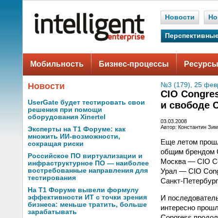
Новости
Но
Перспективные
Мобильность
Бизнес-процессы
Ресурсы
Новости
№3 (179), 25 фев
CIO Congre
UserGate будет тестировать свои
и свободе 
решения при помощи
оборудования Xinertel
03.03.2008
Автор: Константин Зи
Эксперты на Т1 Форуме: как
множить ИИ-возможности,
Еще летом прошл
сокращая риски
общим брендом C
Российское ПО виртуализации и
Москва — CIO C
инфраструктурное ПО — наиболее
Урал — CIO Cong
востребованные направления для
тестирования
Санкт-Петербург
На Т1 Форуме вывели формулу
И последователь
эффективности ИТ с точки зрения
бизнеса: меньше тратить, больше
интересно прошл
зарабатывать
Congress продол