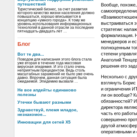
путешествий
Вообще, похоже,
Туристический бизнес, за счет развития
самоопределения
которого качество жизни населения должно
«Взаимоотношени
повышаться, хорошо вписывается в
концепцию «умного города». К тому же
выстраиваться э
уровень использования информационных
технологий в данной отрасли за последние
стратегии: нала
пятнадцать-двадцать лет …
формализация. Н
менеджеров и ес
Блог
полноценным топ
степени управля
Вот те два...
Анатолий Тенцер
Поводом для написания этого блога стала
уже вторая в течение года массовая
решения его зад
вирусная эпидемия. И это стало очень
неприятным прецедентом. Ведь столь
масштабных заражений не было уже очень
Несколько с дру
давно. Впрочем, данная ситуация была
ожидаемой. Эпидемию вызвали …
взглянуть Борис
и ограничения И
Не все апдейты одинаково
ли он вообще? К
полезны
обязанностей? И
Утечки бывают разными
директора являю
Здравствуй, племя младое,
часть его работ
незнакомое...
совершенно прот
Инновации для сетей X5
другой атмосфер
оперативными и 