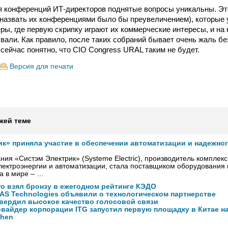
я конференций ИТ-директоров поднятые вопросы уникальны. Эт
(назвать их конференциями было бы преувеличением), которые
ры, где первую скрипку играют их коммерческие интересы, и на
вали. Как правило, после таких собраний бывает очень жаль бе
 сейчас понятно, что CIO Congress URAL таким не будет.
Версия для печати
жей теме
ик» приняла участие в обеспечении автоматизации и надежно
ния «Систэм Электрик» (Systeme Electric), производитель комплек
ектроэнергии и автоматизации, стала поставщиком оборудования
а в мире – …
ro взял бронзу в ежегодном рейтинге КЭДО
NAS Technologies объявили о технологическом партнерстве
вердил высокое качество голосовой связи
вайдер корпорации ITG запустил первую площадку в Китае на
zhen