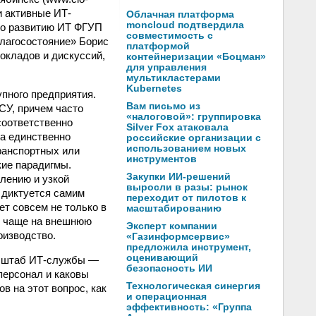
и активные ИТ-
Облачная платформа
moncloud подтвердила
 по развитию ИТ ФГУП
совместимость с
лагосостояние» Борис
платформой
докладов и дискуссий,
контейнеризации «Боцман»
для управления
мультикластерами
Kubernetes
пного предприятия.
Вам письмо из
СУ, причем часто
«налоговой»: группировка
соответственно
Silver Fox атаковала
ла единственно
российские организации с
использованием новых
транспортных или
инструментов
кие парадигмы.
Закупки ИИ-решений
лению и узкой
выросли в разы: рынок
 диктуется самим
переходит от пилотов к
ет совсем не только в
масштабированию
ё чаще на внешнюю
Эксперт компании
оизводство.
«Газинформсервис»
предложила инструмент,
оценивающий
асштаб ИТ-службы —
безопасность ИИ
персонал и каковы
Технологическая синергия
в на этот вопрос, как
и операционная
эффективность: «Группа