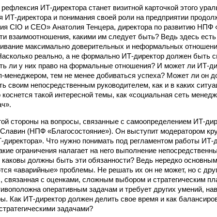
 рефлексия ИТ-директора станет визитной карточкой этого ураль
 ИТ-директора и понимания своей роли на предприятии продол
я CIO и CEO» Анатолия Тенцера, директора по развитию НПФ 
ти взаимоотношения, какими им следует быть? Ведь здесь есть
живание максимально доверительных и неформальных отношений
асколько реально, а не формально ИТ-директор должен быть с
ть ли у них право на формальные отношения? И может ли ИТ-ди
-менеджером, тем не менее добиваться успеха? Может ли он д
ть своим непосредственным руководителем, как и в каких ситуа
 коснется такой интересной темы, как «социальная сеть менед
ач».
гой стороны на вопросы, связанные с самоопределением ИТ-дир
 Славин (НПФ «Благосостояние»). Он выступит модератором кр
Т-директора». Что нужно понимать под регламентом работы ИТ-
акие ограничения налагает на него выполнение непосредственн
 каковы должны быть эти обязанности? Ведь нередко основным
тся «аварийные» проблемы. Не решать их он не может, но с дру
ы, связанная с оценками, сложным выбором и стратегическим п
ивоположна оперативным задачам и требует других умений, нав
ы. Как ИТ-директор должен делить свое время и как балансиро
стратегическими задачами?