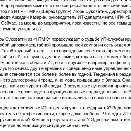
). В программный комитет этого конгресса входят очень сильные 
ктор по ИТ «НТМК» («Евраз Групп») Игорь Суковатин, директор
вод» Аркадий Казарин, руководитель ИТ-департамента НПФ «Б
 Сейчас, за месяц до мероприятия, пока известны не все темы 
е немало уникальных.
орь Суковатин из «НТМК» порассуждает о судьбе ИТ-службы кру
любой широкомасштабной промышленной компании есть отдел А
 Такой крупный отдел — это порождение советского времени и 
воё, и всё, что нужно, делаем сами», которая на тот момент бы
ем не только в области ИТ, но и в других — например, в сфере 
луг. Но сейчас другие времена и совершенно иные управленчес
ция становится все более и более выгодной. Тенденция к разде
 это долгосрочный тренд, а не мода, пришедшая с Запада. Она
я рынка и конкурентной среды. В результате аутсорсинг проника
основные производства функциональные подразделения — вс
ются задачи, которые раньше возлагались на само основное пр
уации ждет огромные ИТ-отделы крупных предприятий? Ведь м
казатель её эффективности, скорее даже наоборот. Что ждет ИТ-
руководителя? Кем он в результате станет? Однозначных ответо
ецептов нормализации ситуации сейчас нет.