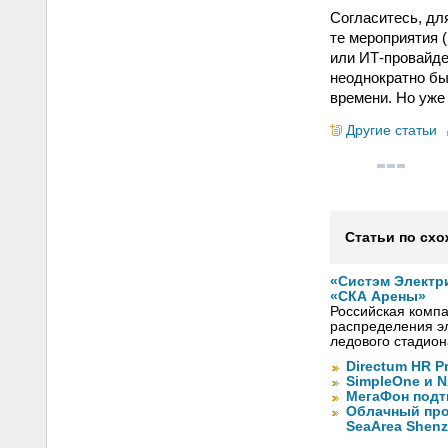
Согласитесь, дл
те мероприятия 
или ИТ-провайде
неоднократно бы
времени. Но уже
Другие статьи
Статьи по схо
«Систэм Электр
«СКА Арены»
Российская компа
распределения эл
ледового стадион
Directum HR P
SimpleOne и 
МегаФон подт
Облачный про
SeaArea Shen