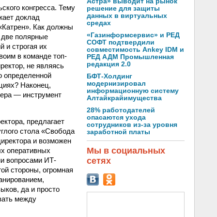
Астра» выводит на рынок
ского конгресса. Тему
решение для защиты
данных в виртуальных
жает доклад
средах
«Катрен». Как должны
«Газинформсервис» и РЕД
 две полярные
СОФТ подтвердили
 и строгая их
совместимость Ankey IDM и
воим в команде топ-
РЕД АДМ Промышленная
редакция 2.0
ректор, не являясь
о определенной
БФТ-Холдинг
модернизировал
циях? Наконец,
информационную систему
жера — инструмент
Алтайкрайимущества
28% работодателей
опасаются ухода
ектора, предлагает
сотрудников из-за уровня
углого стола «Свобода
заработной платы
директора и возможен
Мы в социальных
ых оперативных
и вопросами ИТ-
сетях
гой стороны, огромная
ланированием,
ыков, да и просто
вать между