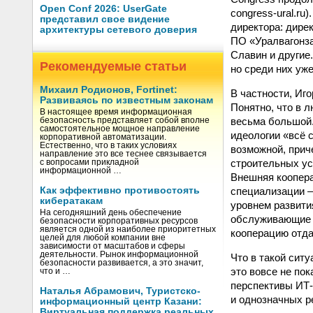
Open Conf 2026: UserGate
congress-ural.ru
представил свое видение
директора: дире
архитектуры сетевого доверия
ПО «Уралвагонза
Славин и другие.
Рекомендуемые статьи
но среди них уж
Михаил Родионов, Fortinet:
В частности, Иг
Развиваясь по известным законам
Понятно, что в 
В настоящее время информационная
весьма большой.
безопасность представляет собой вполне
самостоятельное мощное направление
идеологии «всё с
корпоративной автоматизации.
Естественно, что в таких условиях
возможной, прич
направление это все теснее связывается
строительных ус
с вопросами прикладной
информационной …
Внешняя коопера
специализации —
Как эффективно противостоять
кибератакам
уровнем развити
На сегодняшний день обеспечение
обслуживающие 
безопасности корпоративных ресурсов
является одной из наиболее приоритетных
кооперацию отда
целей для любой компании вне
зависимости от масштабов и сферы
деятельности. Рынок информационной
Что в такой сит
безопасности развивается, а это значит,
это вовсе не по
что и …
перспективы ИТ-
Наталья Абрамович, Туристско-
и однозначных р
информационный центр Казани:
Виртуальная поддержка реальных