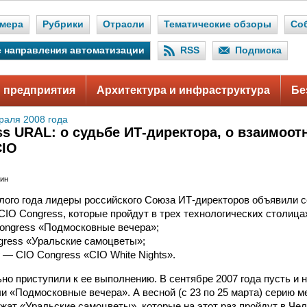
мера
Рубрики
Отрасли
Тематические обзоры
Со
 направления автоматизации
RSS
Подписка
 предприятия
Архитектура и инфраструктура
Бе
раля 2008 года
ss URAL: о судьбе ИТ-директора, о взаимоо
CIO
мин
ого года лидеры российского Союза ИТ-директоров объявили 
IO Congress, которые пройдут в трех технологических столица
ongress «Подмосковные вечера»;
ress «Уральские самоцветы»;
 — CIO Congress «CIO White Nights».
но приступили к ее выполнению. В сентябре 2007 года пусть и н
и «Подмосковные вечера». А весной (с 23 по 25 марта) серию 
жат «Уральские самоцветы», которые на этот раз пройдут в Чел