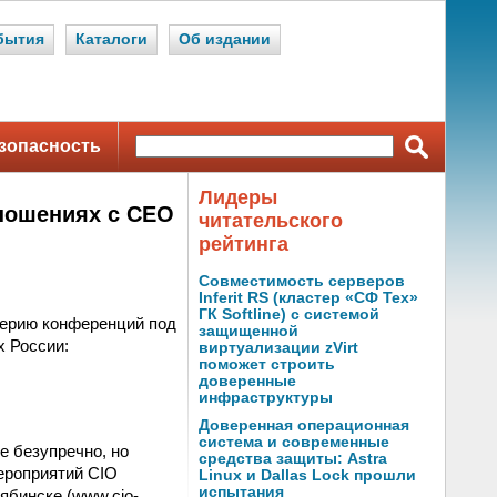
бытия
Каталоги
Об издании
зопасность
Лидеры
тношениях с CEO
читательского
рейтинга
Совместимость серверов
Inferit RS (кластер «СФ Тех»
ГК Softline) с системой
серию конференций под
защищенной
х России:
виртуализации zVirt
поможет строить
доверенные
инфраструктуры
Доверенная операционная
система и современные
е безупречно, но
средства защиты: Astra
мероприятий CIO
Linux и Dallas Lock прошли
испытания
ябинске (www.cio-