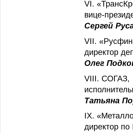
VI. «ТрансК
вице-презид
Сергей Рус
VII. «Русфин
директор де
Олег Подко
VIII. СОГАЗ,
исполнитель
Татьяна П
IX. «Металл
директор по