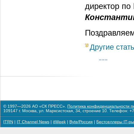
директор по
Константи
Поздравляем
Другие стат
© 1997—2026 АО «СК ПРЕСС».
Политика конфиденциальности п
109147 г. Москва, ул. Марксистская, 34, строение 10. Телефон: +7
ITRN
|
IT Channel News
|
itWeek
|
Byte/Россия
|
Бестселлеры IT-ры