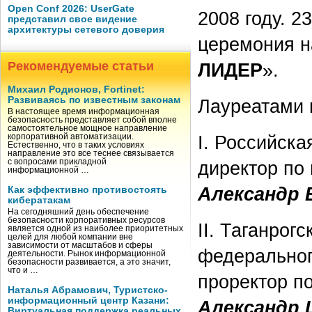
Open Conf 2026: UserGate
2008 году. 2
представил свое видение
архитектуры сетевого доверия
церемония н
Рекомендуемые статьи
ЛИДЕР
».
Михаил Родионов, Fortinet:
Развиваясь по известным законам
Лауреатами 
В настоящее время информационная
безопасность представляет собой вполне
самостоятельное мощное направление
I. Российска
корпоративной автоматизации.
Естественно, что в таких условиях
направление это все теснее связывается
с вопросами прикладной
директор по
информационной …
Александр
Как эффективно противостоять
кибератакам
На сегодняшний день обеспечение
безопасности корпоративных ресурсов
II. Таганрог
является одной из наиболее приоритетных
целей для любой компании вне
зависимости от масштабов и сферы
федеральног
деятельности. Рынок информационной
безопасности развивается, а это значит,
что и …
проректор п
Наталья Абрамович, Туристско-
информационный центр Казани:
Александр 
Виртуальная поддержка реальных