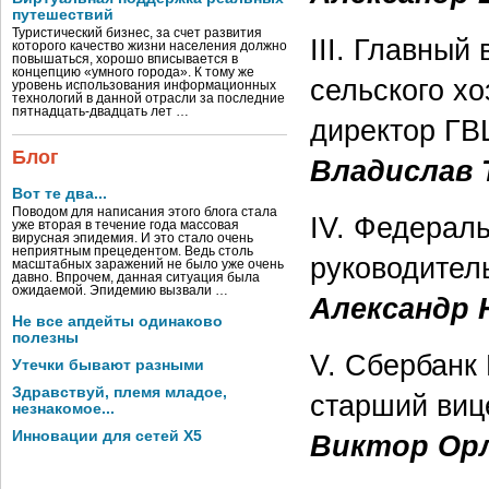
путешествий
Туристический бизнес, за счет развития
III. Главны
которого качество жизни населения должно
повышаться, хорошо вписывается в
концепцию «умного города». К тому же
сельского хо
уровень использования информационных
технологий в данной отрасли за последние
пятнадцать-двадцать лет …
директор ГВ
Блог
Владислав 
Вот те два...
Поводом для написания этого блога стала
IV. Федерал
уже вторая в течение года массовая
вирусная эпидемия. И это стало очень
неприятным прецедентом. Ведь столь
руководител
масштабных заражений не было уже очень
давно. Впрочем, данная ситуация была
ожидаемой. Эпидемию вызвали …
Александр 
Не все апдейты одинаково
полезны
V. Сбербанк 
Утечки бывают разными
Здравствуй, племя младое,
старший виц
незнакомое...
Инновации для сетей X5
Виктор Ор