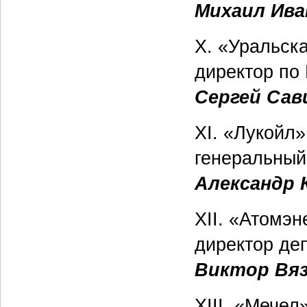
Михаил Ива
X. «Уральск
директор по
Сергей Сав
XI. «Лукойл»
генеральный
Александр 
XII. «Атомэн
директор де
Виктор Вя
XIII. «Мечел»