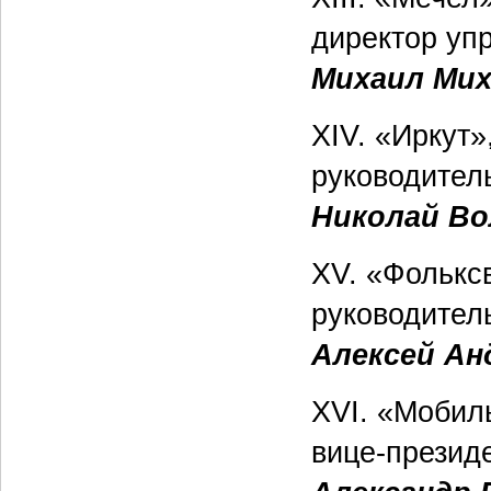
директор уп
Михаил Ми
XIV. «Иркут»
руководител
Николай Во
XV. «Фольксв
руководител
Алексей Ан
XVI. «Мобил
вице-презид