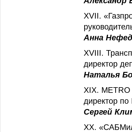
Александр
XVII. «Газп
руководител
Анна Нефе
XVIII. Тран
директор де
Наталья Б
XIX. METRO
директор по
Сергей Кл
XX. «САБМи