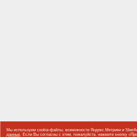
Мы используем cookie-файлы, возможности Яндекс.Метрики и SberA
данных
. Если Вы согласны с этим, пожалуйста, нажмите кнопку «П