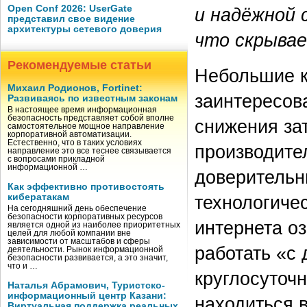
Open Conf 2026: UserGate
и надёжной 
представил свое видение
архитектуры сетевого доверия
что скрывае
Рекомендуемые статьи
Небольшие к
Михаил Родионов, Fortinet:
заинтересов
Развиваясь по известным законам
В настоящее время информационная
безопасность представляет собой вполне
снижения за
самостоятельное мощное направление
корпоративной автоматизации.
Естественно, что в таких условиях
производител
направление это все теснее связывается
с вопросами прикладной
информационной …
доверительн
Как эффективно противостоять
кибератакам
технологиче
На сегодняшний день обеспечение
безопасности корпоративных ресурсов
интернета оз
является одной из наиболее приоритетных
целей для любой компании вне
зависимости от масштабов и сферы
работать «с 
деятельности. Рынок информационной
безопасности развивается, а это значит,
что и …
круглосуточн
Наталья Абрамович, Туристско-
информационный центр Казани:
находиться в
Виртуальная поддержка реальных