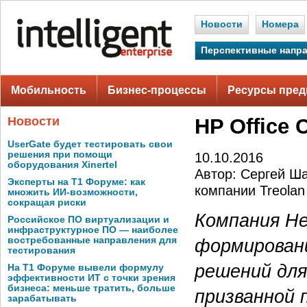
Новости
Номера
Перспективные напр
Мобильность
Бизнес-процессы
Ресурсы пред
Новости
HP Office 
UserGate будет тестировать свои
решения при помощи
10.10.2016
оборудования Xinertel
Автор: Сергей Ш
Эксперты на Т1 Форуме: как
компании Treolan
множить ИИ-возможности,
сокращая риски
Компания Hew
Российское ПО виртуализации и
инфраструктурное ПО — наиболее
востребованные направления для
формировани
тестирования
решений для
На Т1 Форуме вывели формулу
эффективности ИТ с точки зрения
бизнеса: меньше тратить, больше
призванной 
зарабатывать