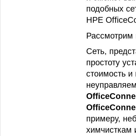
подобных се
HPE OfficeCo
Рассмотрим 
Сеть, предст
простоту ус
стоимость и
неуправляем
OfficeConne
OfficeConne
примеру, не
химчисткам 