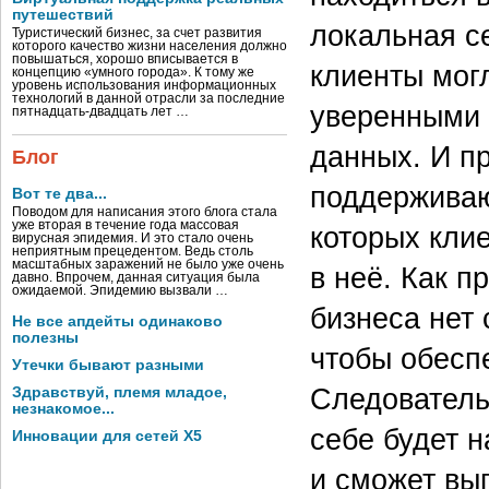
путешествий
локальная с
Туристический бизнес, за счет развития
которого качество жизни населения должно
повышаться, хорошо вписывается в
клиенты могл
концепцию «умного города». К тому же
уровень использования информационных
технологий в данной отрасли за последние
уверенными 
пятнадцать-двадцать лет …
данных. И пр
Блог
поддерживаю
Вот те два...
Поводом для написания этого блога стала
уже вторая в течение года массовая
которых клие
вирусная эпидемия. И это стало очень
неприятным прецедентом. Ведь столь
масштабных заражений не было уже очень
в неё. Как п
давно. Впрочем, данная ситуация была
ожидаемой. Эпидемию вызвали …
бизнеса нет
Не все апдейты одинаково
полезны
чтобы обесп
Утечки бывают разными
Следовательн
Здравствуй, племя младое,
незнакомое...
себе будет н
Инновации для сетей X5
и сможет вы