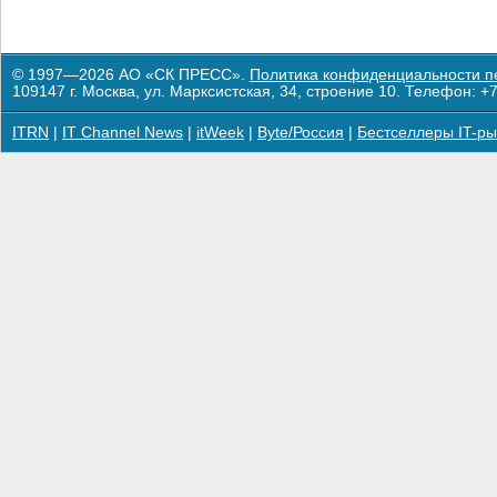
© 1997—2026 АО «СК ПРЕСС».
Политика конфиденциальности п
109147 г. Москва, ул. Марксистская, 34, строение 10. Телефон: +7
ITRN
|
IT Channel News
|
itWeek
|
Byte/Россия
|
Бестселлеры IT-ры