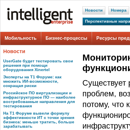
Новости
Номера
Перспективные напр
Мобильность
Бизнес-процессы
Ресурсы пред
Новости
Мониторин
UserGate будет тестировать свои
функцион
решения при помощи
оборудования Xinertel
Эксперты на Т1 Форуме: как
Существует 
множить ИИ-возможности,
сокращая риски
проблем, во
Российское ПО виртуализации и
инфраструктурное ПО — наиболее
востребованные направления для
потому, что 
тестирования
функциониро
На Т1 Форуме вывели формулу
эффективности ИТ с точки зрения
бизнеса: меньше тратить, больше
инфраструкт
зарабатывать