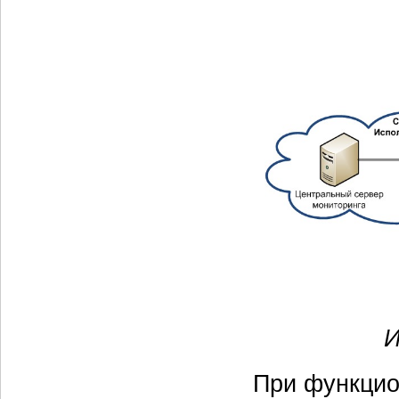
И
При функцио