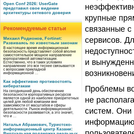
Open Conf 2026: UserGate
неэффективн
представил свое видение
архитектуры сетевого доверия
крупные пря
связанные с
Рекомендуемые статьи
сервисов. Д
Михаил Родионов, Fortinet:
Развиваясь по известным законам
В настоящее время информационная
недоступнос
безопасность представляет собой вполне
самостоятельное мощное направление
корпоративной автоматизации.
и вынужденн
Естественно, что в таких условиях
направление это все теснее связывается
с вопросами прикладной
возникновен
информационной …
Как эффективно противостоять
кибератакам
Проблемы во
На сегодняшний день обеспечение
безопасности корпоративных ресурсов
не располаг
является одной из наиболее приоритетных
целей для любой компании вне
зависимости от масштабов и сферы
систем. Они
деятельности. Рынок информационной
безопасности развивается, а это значит,
что и …
информацию 
Наталья Абрамович, Туристско-
информационный центр Казани:
пользовател
Виртуальная поддержка реальных