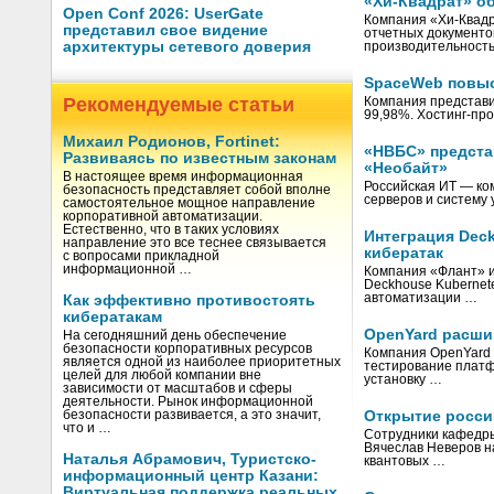
«Хи-Квадрат» о
Open Conf 2026: UserGate
Компания «Хи-Квад
представил свое видение
отчетных документо
архитектуры сетевого доверия
производительность
SpaceWeb повыс
Рекомендуемые статьи
Компания представи
99,98%. Хостинг-пр
Михаил Родионов, Fortinet:
«НВБС» предста
Развиваясь по известным законам
«Необайт»
В настоящее время информационная
Российская ИТ — ко
безопасность представляет собой вполне
серверов и систему 
самостоятельное мощное направление
корпоративной автоматизации.
Естественно, что в таких условиях
Интеграция Deck
направление это все теснее связывается
кибератак
с вопросами прикладной
информационной …
Компания «Флант» и
Deckhouse Kubernet
автоматизации …
Как эффективно противостоять
кибератакам
OpenYard расши
На сегодняшний день обеспечение
безопасности корпоративных ресурсов
Компания OpenYard 
является одной из наиболее приоритетных
тестирование платф
целей для любой компании вне
установку …
зависимости от масштабов и сферы
деятельности. Рынок информационной
безопасности развивается, а это значит,
Открытие росси
что и …
Сотрудники кафедры 
Вячеслав Неверов н
Наталья Абрамович, Туристско-
квантовых …
информационный центр Казани:
Виртуальная поддержка реальных