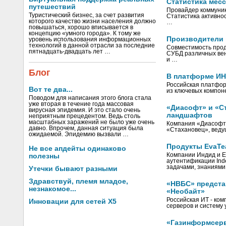
Статистика мес
путешествий
Провайдер коммуник
Туристический бизнес, за счет развития
Статистика активно
которого качество жизни населения должно
…
повышаться, хорошо вписывается в
концепцию «умного города». К тому же
Производители 
уровень использования информационных
технологий в данной отрасли за последние
Совместимость прод
пятнадцать-двадцать лет …
СУБД различных вен
и …
Блог
В платформе ИН
Российская платфор
Вот те два...
из ключевых компо
Поводом для написания этого блога стала
уже вторая в течение года массовая
«Диасофт» и «С
вирусная эпидемия. И это стало очень
ландшафтов
неприятным прецедентом. Ведь столь
масштабных заражений не было уже очень
Компания «Диасофт»
давно. Впрочем, данная ситуация была
«Стахановец», веду
ожидаемой. Эпидемию вызвали …
Продукты EvaTe
Не все апдейты одинаково
Компании Индид и E
полезны
аутентификации Ind
задачами, знаниями
Утечки бывают разными
Здравствуй, племя младое,
«НВБС» предста
незнакомое...
«Необайт»
Российская ИТ - ко
Инновации для сетей X5
серверов и систему
«Газинформсерв