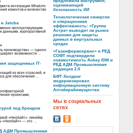
предложила инструмент,
в
оценивающий
жета интеграции Whatcrm.
безопасность ИИ
ения клиентов и количество
Технологическая синергия
и операционная
и Jatoba
эффективность: «Группа
еменно эксплуатирующим
Астра» выводит на рынок
ми данными, корпоративной
решение для защиты
данных в виртуальных
средах
м
ь производства» — одного
«Газинформсервис» и РЕД
асширяет возможности …
СОФТ подтвердили
совместимость Ankey IDM и
ния защищенных IT-
РЕД АДМ Промышленная
редакция 2.0
заций из всех отраслей, и
БФТ-Холдинг
кса для обеспечения …
модернизировал
информационную систему
Алтайкрайимущества
ногофакторной
ления проектами,
Мы в социальных
сетях
турой под брендом
ркой «Необайт»: линейку
ры «Необайт» — это …
РЕД АДМ Промышленная