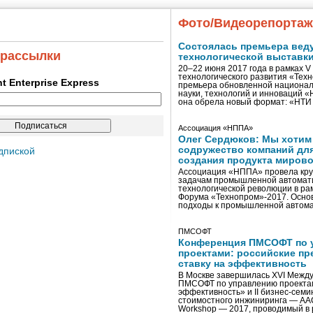
Фото/Видеорепорта
Состоялась премьера вед
 рассылки
технологической выставк
20–22 июня 2017 года в рамках 
технологического развития «Тех
ent Enterprise Express
премьера обновленной национал
науки, технологий и инноваций 
она обрела новый формат: «НТ
Ассоциация «НППА»
Олег Сердюков: Мы хотим
содружество компаний дл
дпиской
создания продукта мирово
Ассоциация «НППА» провела кру
задачам промышленной автомати
технологической революции в ра
Форума «Технопром»-2017. Осно
подходы к промышленной автома
ПМСОФТ
Конференция ПМСОФТ по 
проектами: российские пр
ставку на эффективность
В Москве завершилась XVI Межд
ПМСОФТ по управлению проекта
эффективность» и II бизнес-сем
стоимостного инжиниринга — AA
Workshop — 2017, проводимый в 