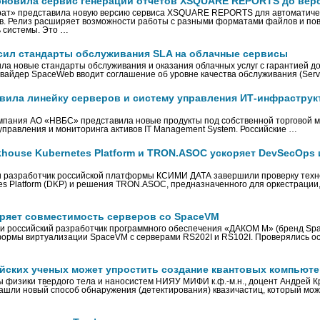
бновила сервис генерации отчетов XSQUARE REPORTS до верс
рат» представила новую версию сервиса XSQUARE REPORTS для автоматиче
в. Релиз расширяет возможности работы с разными форматами файлов и п
 системы. Это …
ил стандарты обслуживания SLA на облачные сервисы
ла новые стандарты обслуживания и оказания облачных услуг с гарантией до
овайдер SpaceWeb вводит соглашение об уровне качества обслуживания (Serv
вила линейку серверов и систему управления ИТ-инфраструк
мпания АО «НВБС» представила новые продукты под собственной торговой м
управления и мониторинга активов IT Management System. Российские …
house Kubernetes Platform и TRON.ASOC ускоряет DevSecOps 
 разработчик российской платформы КСИМИ ДАТА завершили проверку техн
es Platform (DKP) и решения TRON.ASOC, предназначенного для оркестрации
ряет совместимость серверов со SpaceVM
и российский разработчик программного обеспечения «ДАКОМ М» (бренд Sp
ормы виртуализации SpaceVM с серверами RS202I и RS102I. Проверялись о
йских ученых может упростить создание квантовых компьют
физики твердого тела и наносистем НИЯУ МИФИ к.ф.-м.н., доцент Андрей Кра
ашли новый способ обнаружения (детектирования) квазичастиц, который мож