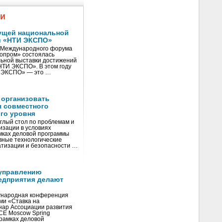
жи
ущей национальной
и «НТИ ЭКСПО»
V Международного форума
нопром» состоялась
ьной выставки достижений
«НТИ ЭКСПО». В этом году
И ЭКСПО» — это …
 организовать
я совместного
го уровня
глый стол по проблемам и
зации в условиях
мках деловой программы
вные технологические
тизации и безопасности …
управлению
едприятия делают
ународная конференция
ми «Ставка на
инар Ассоциации развития
CE Moscow Spring
рамках деловой