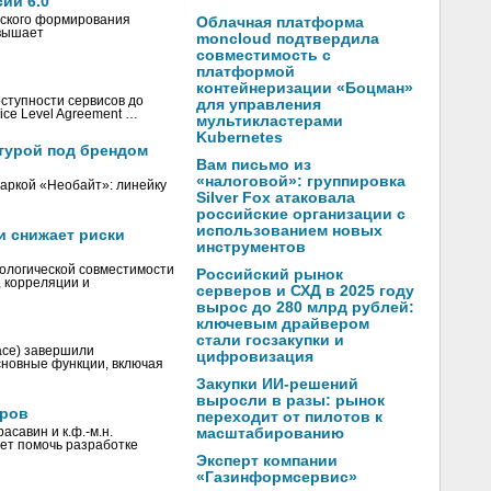
ии 6.0
ского формирования
Облачная платформа
овышает
moncloud подтвердила
совместимость с
платформой
контейнеризации «Боцман»
ступности сервисов до
для управления
ice Level Agreement …
мультикластерами
Kubernetes
турой под брендом
Вам письмо из
«налоговой»: группировка
аркой «Необайт»: линейку
Silver Fox атаковала
российские организации с
использованием новых
и снижает риски
инструментов
ологической совместимости
Российский рынок
, корреляции и
серверов и СХД в 2025 году
вырос до 280 млрд рублей:
ключевым драйвером
стали госзакупки и
ace) завершили
цифровизация
сновные функции, включая
Закупки ИИ-решений
выросли в разы: рынок
еров
переходит от пилотов к
савин и к.ф.-м.н.
масштабированию
ет помочь разработке
Эксперт компании
«Газинформсервис»