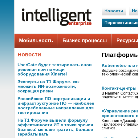
Новости
Но
Перспективные
Мобильность
Бизнес-процессы
Ресурсы
Новости
Платформы 
UserGate будет тестировать свои
Kubernetes-пла
решения при помощи
Ведущие российские
оборудования Xinertel
технологической со
…
Эксперты на Т1 Форуме: как
множить ИИ-возможности,
Контакт-центры
сокращая риски
В Naumen Contact C
подключать мессенд
Российское ПО виртуализации и
…
инфраструктурное ПО — наиболее
востребованные направления для
«Управление ри
тестирования
превентивного п
На Т1 Форуме вывели формулу
Компания «Диасофт»
эффективности ИТ с точки зрения
«Дилерские операци
слитков …
бизнеса: меньше тратить, больше
зарабатывать