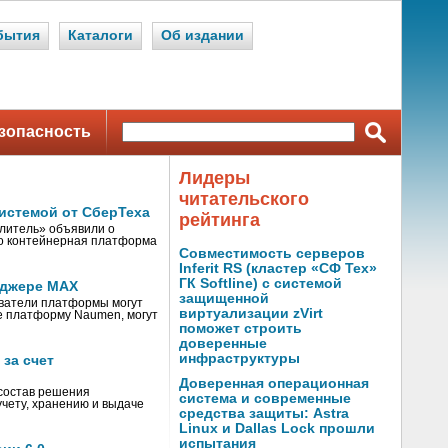
бытия
Каталоги
Об издании
зопасность
Лидеры
читательского
истемой от СберТеха
рейтинга
литель» объявили о
то контейнерная платформа
Совместимость серверов
Inferit RS (кластер «СФ Тех»
ГК Softline) с системой
нджере MAX
защищенной
ователи платформы могут
виртуализации zVirt
е платформу Naumen, могут
поможет строить
доверенные
инфраструктуры
за счет
Доверенная операционная
состав решения
система и современные
чету, хранению и выдаче
средства защиты: Astra
Linux и Dallas Lock прошли
испытания