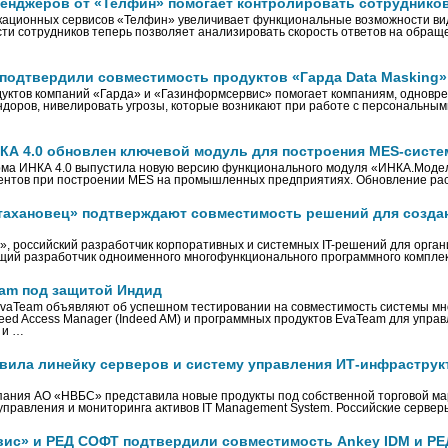
сенджеров от «Телфин» помогает контролировать сотруднико
ационных сервисов «Телфин» увеличивает функциональные возможности вид
сти сотрудников теперь позволяет анализировать скорость ответов на обращ
подтвердили совместимость продуктов «Гарда Data Masking» 
уктов компаний «Гарда» и «Газинформсервис» помогает компаниям, одновр
доров, нивелировать угрозы, которые возникают при работе с персональны
КА 4.0 обновлен ключевой модуль для построения MES-систе
ма ИНКА 4.0 выпустила новую версию функционального модуля «ИНКА.Модел
нентов при построении MES на промышленных предприятиях. Обновление р
тахановец» подтверждают совместимость решений для созда
, российский разработчик корпоративных и системных IT-решений для органи
щий разработчик одноименного многофункционального программного компле
am под защитой Индид
vaTeam объявляют об успешном тестировании на совместимость системы м
eed Access Manager (Indeed AM) и программных продуктов EvaTeam для управ
 и …
вила линейку серверов и систему управления ИТ-инфраструк
мпания АО «НВБС» представила новые продукты под собственной торговой ма
 управления и мониторинга активов IT Management System. Российские серве
ис» и РЕД СОФТ подтвердили совместимость Ankey IDM и 