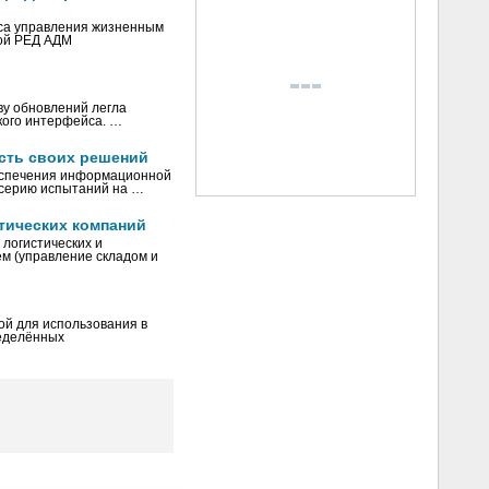
са управления жизненным
рой РЕД АДМ
ву обновлений легла
кого интерфейса. …
сть своих решений
еспечения информационной
 серию испытаний на …
тических компаний
логистических и
м (управление складом и
ой для использования в
ределённых