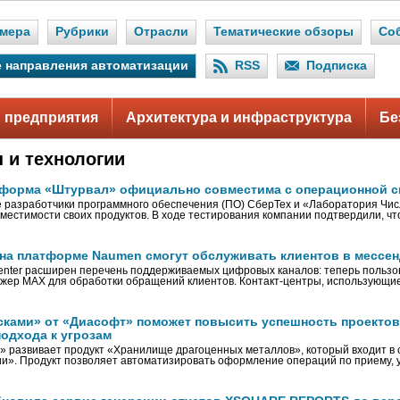
мера
Рубрики
Отрасли
Тематические обзоры
Со
 направления автоматизации
RSS
Подписка
 предприятия
Архитектура и инфраструктура
Бе
и технологии
тформа «Штурвал» официально совместима с операционной с
 разработчики программного обеспечения (ПО) СберТех и «Лаборатория Чис
вместимости своих продуктов. В ходе тестирования компании подтвердили, ч
 на платформе Naumen смогут обслуживать клиентов в мессе
enter расширен перечень поддерживаемых цифровых каналов: теперь польз
жер MAX для обработки обращений клиентов. Контакт-центры, использующи
сками» от «Диасофт» поможет повысить успешность проектов 
одхода к угрозам
 развивает продукт «Хранилище драгоценных металлов», который входит в 
и». Продукт позволяет автоматизировать оформление операций по приему, у