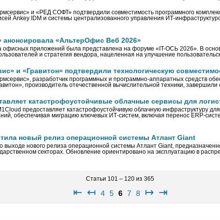
рмсервис» и «РЕД СОФТ» подтвердили совместимость программного комплек
исей Ankey IDM и системы централизованного управления ИТ-инфраструкту
 анонсировала «АльтерОфис Веб 2026»
а офисных приложений была представлена на форуме «IT-ОСЬ 2026». В осно
пользователей и стратегия вендора, нацеленная на улучшение пользовательс
ис» и «Гравитон» подтвердили технологическую совместимо
рмсервис», разработчик программных и программно-аппаратных средств об
равитон», производитель отечественной вычислительной техники, завершили
тавляет катастрофоустойчивые облачные сервисы для логис
1Cloud предоставляет катастрофоустойчивую облачную инфраструктуру для 
ний, обеспечивая миграцию ключевых ИТ-систем, включая перенос ERP-систе
стила новый релиз операционной системы Атлант Giant
 о выходе нового релиза операционной системы Атлант Giant, предназначенн
ударственном секторах. Обновление ориентировано на эксплуатацию в расп
Статьи 101 – 120 из 365
⇤
↤
↦
⇥
4
5
6
7
8