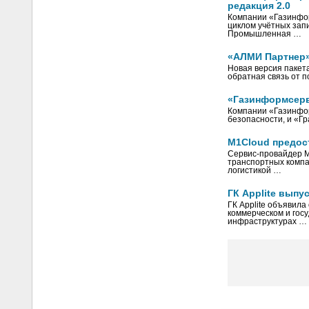
редакция 2.0
Компании «Газинфо
циклом учётных зап
Промышленная …
«АЛМИ Партнер»
Новая версия пакет
обратная связь от 
«Газинформсерв
Компании «Газинфо
безопасности, и «Г
M1Cloud предос
Сервис-провайдер M
транспортных компа
логистикой …
ГК Applite выпу
ГК Applite объявила
коммерческом и гос
инфраструктурах …