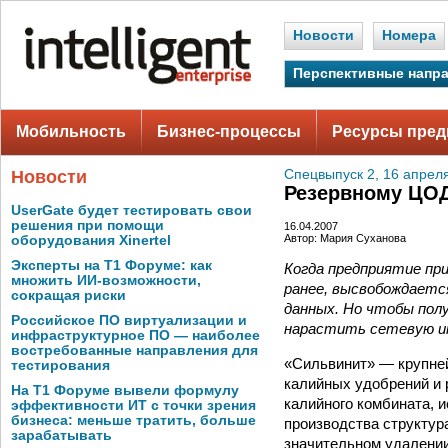
Новости
Номера
Перспективные напр
Мобильность
Бизнес-процессы
Ресурсы пред
Новости
Спецвыпуск 2, 16 апрел
Резервному ЦОД
UserGate будет тестировать свои
решения при помощи
16.04.2007
Автор: Мария Суханова
оборудования Xinertel
Эксперты на Т1 Форуме: как
Когда предприятие пр
множить ИИ-возможности,
ранее, высвобождаетс
сокращая риски
данных. Но чтобы пол
Российское ПО виртуализации и
нарастить сетевую и
инфраструктурное ПО — наиболее
востребованные направления для
«Сильвинит» — крупне
тестирования
калийных удобрений и 
На Т1 Форуме вывели формулу
калийного комбината, 
эффективности ИТ с точки зрения
бизнеса: меньше тратить, больше
производства структур
зарабатывать
значительном удалении