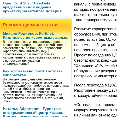
Open Conf 2026: UserGate
каналы с применением 
представил свое видение
которых построена еди
архитектуры сетевого доверия
шахтостроительного уп
также синхронизируются
Рекомендуемые статьи
Развитие корпоративн
Михаил Родионов, Fortinet:
оборудования, при это
Развиваясь по известным законам
поместилась бы. Одно 
В настоящее время информационная
современный центр обр
безопасность представляет собой вполне
самостоятельное мощное направление
началось проектирован
корпоративной автоматизации.
Проект по созданию ЦО
Естественно, что в таких условиях
направление это все теснее связывается
безопасности, кондиц
с вопросами прикладной
информационной …
"Сильвинита" Алексей 
оборудование резервног
Как эффективно противостоять
кибератакам
настройку компьютерно
На сегодняшний день обеспечение
безопасности корпоративных ресурсов
После перехода в ЦОД 
является одной из наиболее приоритетных
целей для любой компании вне
Расстояние между двум
зависимости от масштабов и сферы
отказоустойчивое реше
деятельности. Рынок информационной
безопасности развивается, а это значит,
что и …
«Сетевая часть проект
Наталья Абрамович, Туристско-
маршрутизирующего ком
информационный центр Казани:
из линий или отказе о
Виртуальная поддержка реальных