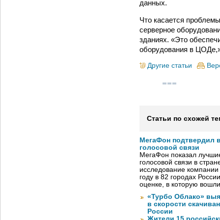
данных.
Что касается проблемы
серверное оборудовани
зданиях. «Это обеспеч
оборудования в ЦОДе,
Другие статьи
Вер
Статьи по схожей те
МегаФон подтвердил в
голосовой связи
МегаФон показал лучшие
голосовой связи в стран
исследование компании
году в 82 городах Росси
оценке, в которую вошл
«Турбо Облако» выя
в скорости скачива
России
Жители 15 российск