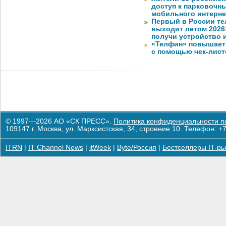
доступ к парковочн
мобильного интерне
Первый в России те
выходит летом 2026
получи устройство 
«Телфин» повышает 
с помощью чек-лист
© 1997—2026 АО «СК ПРЕСС».
Политика конфиденциальности п
109147 г. Москва, ул. Марксистская, 34, строение 10. Телефон: +7
ITRN
|
IT Channel News
|
itWeek
|
Byte/Россия
|
Бестселлеры IT-ры