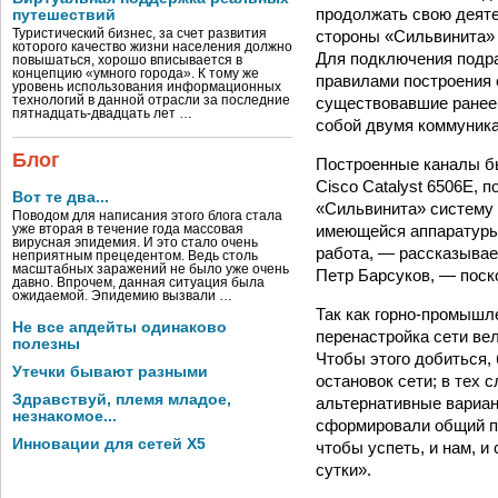
продолжать свою деяте
путешествий
стороны «Сильвинита» 
Туристический бизнес, за счет развития
которого качество жизни населения должно
Для подключения подра
повышаться, хорошо вписывается в
концепцию «умного города». К тому же
правилами построения 
уровень использования информационных
существовавшие ранее 
технологий в данной отрасли за последние
пятнадцать-двадцать лет …
собой двумя коммуник
Блог
Построенные каналы б
Cisco Catalyst 6506E,
Вот те два...
«Сильвинита» систему 
Поводом для написания этого блога стала
имеющейся аппаратуры,
уже вторая в течение года массовая
вирусная эпидемия. И это стало очень
работа, — рассказывае
неприятным прецедентом. Ведь столь
масштабных заражений не было уже очень
Петр Барсуков, — поск
давно. Впрочем, данная ситуация была
ожидаемой. Эпидемию вызвали …
Так как горно-промышле
Не все апдейты одинаково
перенастройка сети ве
полезны
Чтобы этого добиться,
Утечки бывают разными
остановок сети; в тех 
Здравствуй, племя младое,
альтернативные вариан
незнакомое...
сформировали общий пл
Инновации для сетей X5
чтобы успеть, и нам, 
сутки».