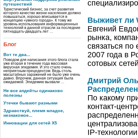
специализиро
путешествий
Туристический бизнес, за счет развития
которого качество жизни населения должно
повышаться, хорошо вписывается в
Выживет ли W
концепцию «умного города». К тому же
уровень использования информационных
Евгений Евдо
технологий в данной отрасли за последние
пятнадцать-двадцать лет …
рынка, компа
Блог
связаться по 
2007 года в 
Вот те два...
Поводом для написания этого блога стала
сотовых сете
уже вторая в течение года массовая
вирусная эпидемия. И это стало очень
неприятным прецедентом. Ведь столь
масштабных заражений не было уже очень
давно. Впрочем, данная ситуация была
Дмитрий Оль
ожидаемой. Эпидемию вызвали …
Распределен
Не все апдейты одинаково
полезны
По какому при
Утечки бывают разными
контакт-центр
Здравствуй, племя младое,
распределенн
незнакомое...
централизова
Инновации для сетей X5
IP-технологи