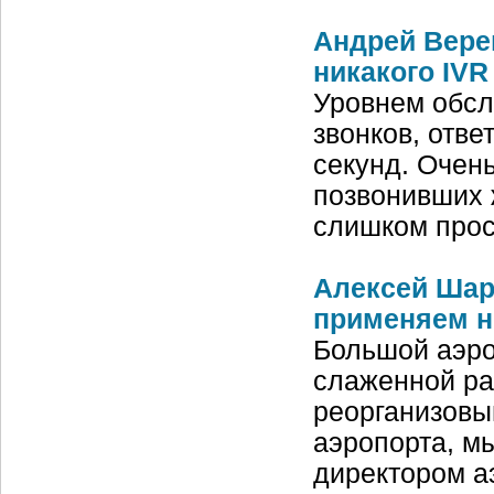
Андрей Верещ
никакого IVR
Уровнем обсл
звонков, отве
секунд. Очен
позвонивших ж
слишком про
Алексей Шар
применяем н
Большой аэро
слаженной ра
реорганизовы
аэропорта, м
директором а