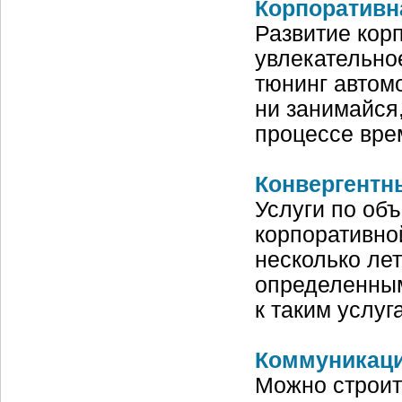
Корпоративн
Развитие кор
увлекательное
тюнинг автом
ни занимайся,
процессе вре
Конвергентн
Услуги по об
корпоративно
несколько лет
определенным
к таким услу
Коммуникаци
Можно строит