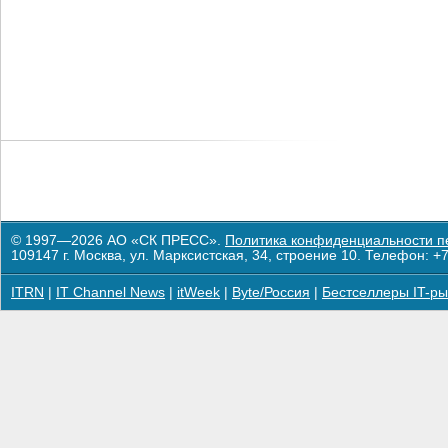
© 1997—2026 АО «СК ПРЕСС».
Политика конфиденциальности п
109147 г. Москва, ул. Марксистская, 34, строение 10. Телефон: +7
ITRN
|
IT Channel News
|
itWeek
|
Byte/Россия
|
Бестселлеры IT-ры