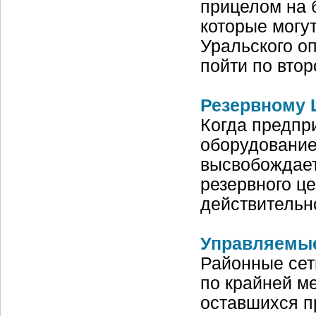
прицелом на 
которые могу
Уральского о
пойти по втор
Резервному 
Когда предпр
оборудование
высвобождает
резерв­ного ц
действительн
Управляемые
Районные сет
по крайней м
оставшихся пр