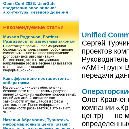
Open Conf 2026: UserGate
представил свое видение
архитектуры сетевого доверия
Рекомендуемые статьи
Unified Comm
Михаил Родионов, Fortinet:
Развиваясь по известным законам
Сергей Турчи
В настоящее время информационная
проектов ком
безопасность представляет собой вполне
самостоятельное мощное направление
корпоративной автоматизации.
Руководитель
Естественно, что в таких условиях
направление это все теснее связывается
«АМТ-Груп» В
с вопросами прикладной
информационной …
передачи дан
Как эффективно противостоять
кибератакам
На сегодняшний день обеспечение
Операторские
безопасности корпоративных ресурсов
является одной из наиболее приоритетных
Олег Кравчен
целей для любой компании вне
зависимости от масштабов и сферы
деятельности. Рынок информационной
компании «Кр
безопасности развивается, а это значит,
что и …
центр) — не 
Наталья Абрамович, Туристско-
определенных
информационный центр Казани:
Виртуальная поддержка реальных