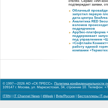
отелях. Сервис «ИИ-кон
подтверждает заявки, о
Облачный провайде
запустил первую пло
дата-центра SeaArea
Аналитика RED Secur
взломов происходит
подрядчиков
AppSec-платформа 
поддерживает запуск
под управлением «
«Софтлайн Коннект» 
работу единой горя
компании «Термотех
© 1997—2026 АО «СК ПРЕСС».
Политика конфиденциальности п
109147 г. Москва, ул. Марксистская, 34, строение 10. Телефон: +7
ITRN
|
IT Channel News
|
itWeek
|
Byte/Россия
|
Бестселлеры IT-ры