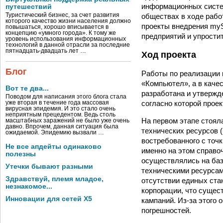
информационных систе
путешествий
обществах в ходе рабо
Туристический бизнес, за счет развития
которого качество жизни населения должно
проекты внедрения myS
повышаться, хорошо вписывается в
концепцию «умного города». К тому же
предприятий и упрости
уровень использования информационных
технологий в данной отрасли за последние
пятнадцать-двадцать лет …
Ход проекта
Блог
Работы по реализации п
«Компью­тел», а в кач
Вот те два...
разработана и утвержд
Поводом для написания этого блога стала
согласно которой прое
уже вторая в течение года массовая
вирусная эпидемия. И это стало очень
неприятным прецедентом. Ведь столь
На первом этапе стоял
масштабных заражений не было уже очень
давно. Впрочем, данная ситуация была
технических ресурсов 
ожидаемой. Эпидемию вызвали …
востребованного с точ
Не все апдейты одинаково
именно на этом справо
полезны
осуществлялись на ба
Утечки бывают разными
техническими ресурсам
Здравствуй, племя младое,
отсутствии единых ста
незнакомое...
корпорации, что сущес
Инновации для сетей X5
кампаний. Из-за этого 
погрешностей.