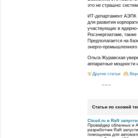
это не страшно: систем
ИТ‑департамент АЭПК р
для развития корпорат
участвующих в ядерно‑
Росэнергоатоме, также
Предполагается на ба
энерго-промышленного
Ольга Журавская увере
аппаратные мощности и
Другие статьи
Вер
Статьи по схожей те
Cloud.ru и Raft запус
Провайдер облачных и AI
разработчик Raft запуст
помощника для автомати