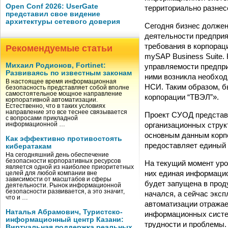
Open Conf 2026: UserGate
территориально разнес
представил свое видение
архитектуры сетевого доверия
Сегодня бизнес должен
деятельности предприят
требования в корпорац
Рекомендуемые статьи
mySAP Business Suite.
Михаил Родионов, Fortinet:
управляемости предпр
Развиваясь по известным законам
ними возникла необход
В настоящее время информационная
НСИ. Таким образом, 
безопасность представляет собой вполне
самостоятельное мощное направление
корпорации “ТВЭЛ”».
корпоративной автоматизации.
Естественно, что в таких условиях
направление это все теснее связывается
Проект СУОД представл
с вопросами прикладной
организационных струк
информационной …
основным данным корпо
Как эффективно противостоять
предоставляет единый 
кибератакам
На сегодняшний день обеспечение
безопасности корпоративных ресурсов
На текущий момент уро
является одной из наиболее приоритетных
них единая информацио
целей для любой компании вне
зависимости от масштабов и сферы
будет запущена в прод
деятельности. Рынок информационной
безопасности развивается, а это значит,
начался, а сейчас экс
что и …
автоматизации отражает
Наталья Абрамович, Туристско-
информационных систем
информационный центр Казани:
трудности и проблемы.
Виртуальная поддержка реальных