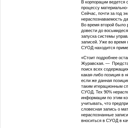
В корпорации ведется 
процессу материально-
Сейчас, почти за год э
нераспознаваемость д
Во время второй было 
довести до восьмидеся
запуска системы управ
записей. Уже во время
СУОД находится пример
«Стоит подробнее оста
Журавская. — Представ
поиск всех содержащих
какая‑либо позиция в н
если же данная позици
таким итерационным сп
СУОД. Тех 90% нераспо
информации по этим кор
учитывать, что предпр
словесная запись о мат
нераспознанные записи
вноситься в СУОД в ка