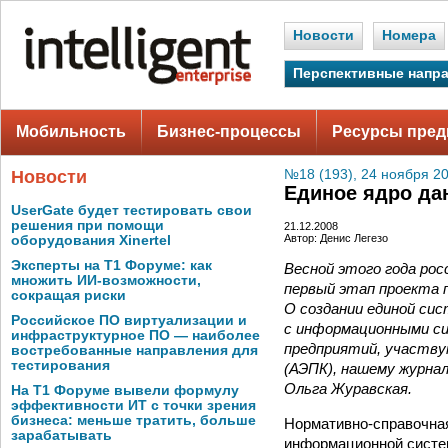
Новости
Номера
Перспективные напр
Мобильность
Бизнес-процессы
Ресурсы пред
Новости
№18 (193), 24 ноября 2
Единое ядро да
UserGate будет тестировать свои
решения при помощи
21.12.2008
Автор: Денис Легезо
оборудования Xinertel
Эксперты на Т1 Форуме: как
Весной этого года ро
множить ИИ-возможности,
первый этап проекта 
сокращая риски
О создании единой си
Российское ПО виртуализации и
с информационными си
инфраструктурное ПО — наиболее
предприятий, участву
востребованные направления для
тестирования
(АЭПК), нашему журна
Ольга Журавская.
На Т1 Форуме вывели формулу
эффективности ИТ с точки зрения
бизнеса: меньше тратить, больше
Нормативно‑справочна
зарабатывать
информационной систем