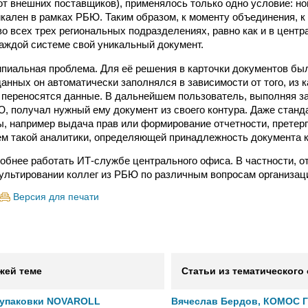
от внешних поставщиков), применялось только одно условие: но
кален в рамках РБЮ. Таким образом, к моменту объединения, к 
во всех трех региональных подразделениях, равно как и в центр
каждой системе свой уникальный документ.
пиальная проблема. Для её решения в карточки документов бы
анных он автоматически заполнялся в зависимости от того, из к
 переносятся данные. В дальнейшем пользователь, выполняя за
, получал нужный ему документ из своего контура. Даже станд
, например выдача прав или формирование отчетности, претер
ем такой аналитики, определяющей принадлежность документа 
добнее работать ИТ-службе центрального офиса. В частности, о
ультировании коллег из РБЮ по различным вопросам организаци
Версия для печати
жей теме
Статьи из тематического
 упаковки NOVAROLL
Вячеслав Бердов, КОМОС 