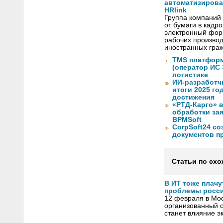
автоматизиров
HRlink
Группа компаний
от бумаги в кадр
электронный форм
рабочих произво
иностранных граж
TMS платформ
(оператор ИС
логистике
ИИ-разработч
итоги 2025 го
достижения
«РТД-Карго» 
обработки за
BPMSoft
CorpSoft24 с
документов п
Статьи по схо
В ИТ тоже плачу
проблемы росси
12 февраля в Мос
организованный 
станет влияние э