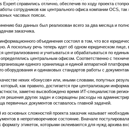
s Expert справились отлично, обеспечив по ходу проекта стопр
аботы сотрудников как центрального офиса компании OCS, так 
азных часовых поясах.
инению баз данных был реализован всего за два месяца и пол
адачам заказчика.
информационного объединения состоял в том, что все юридиче
но. А поскольку речь теперь идет об одном юридическом лице, 
я централизованно и учитываться и обрабатываться по единым
 определялись центральным офисом. Соответственно с техниче
 организации единого хранилища и единой аппаратной платформ
о оборудования и одинаковых стандартов работы с документам
 качестве неких «бонусов» или, иными словами, попутных резул
 который, как правило, достигается при централизации информ
астности, заметно высвобождено время ИТ-специалистов регио
ля решения других задач и сокращены расходы на администрир
ща первичных документов оставалось главной задачей.
й из основных сложностей проекта заказчик называет необходи
ументов в непротиворечивое состояние. Вначале постулировал
к формату этикеток, которыми оклеиваются для нужд архива вх