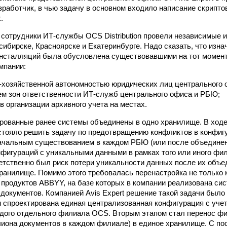
зработчик, в чью задачу в основном входило написание скрипт
.
 сотрудники ИТ-службы OCS Distribution провели независимые
сибирске, Красноярске и Екатеринбурге. Надо сказать, что изна
инсталляций была обусловлена существовавшими на тот момен
мпании:
-хозяйственной автономностью юридических лиц центрального 
м зон ответственности ИТ-служб центрального офиса и РБЮ;
в организации архивного учета на местах.
рованные ранее системы объединены в одно хранилище. В ходе
дстояло решить задачу по предотвращению конфликтов в конфиг
начальным существованием в каждом РБЮ (или после объедине
фигураций с уникальными данными в рамках того или иного фил
етственно был риск потери уникальности данных после их объ
ранилище. Помимо этого требовалась перенастройка не только
продуктов ABBYY, на базе которых в компании реализована сис
 документов. Компанией Avis Expert решение такой задачи было
м спроектирована единая централизованная конфигурация с уче
дого отдельного филиала OCS. Вторым этапом стал перенос 
иона документов в каждом филиале) в единое хранилище. С по