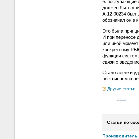
е. поступающие 
должен быть уни
A-12-00234 был 
обозначал он в 
Это была принци
И при переносе д
или иной момент
конкретному РБЮ
функции системы
связи с введени
Стало легче и у
постоянном конс
Другие статьи
Статьи по схо
Производитель