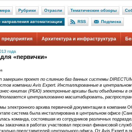
мера
Рубрики
Отрасли
Тематические обзоры
Со
 направления автоматизации
RSS
Подписка
 предприятия
Архитектура и инфраструктура
Бе
013 года
для «первички»
ва
ion завершен проект по слиянию баз данных системы DIRECTU
стов компании Avis Expert. Инсталлированные в центральном
изнес-юнитах (РБЮ) электронные архивы были объединены в о
дполагается централизованно масштабировать, распростран
мы электронного архива первичной документации в компании O
 этапе система была инсталлирована в центральном офисе (Сан
лась команда, состоявшая из сотрудников различных подразде
оны заказчика в работах участвовал персонал финансовой служ
сколько представителей центрального офиса. От Avis Expert в 