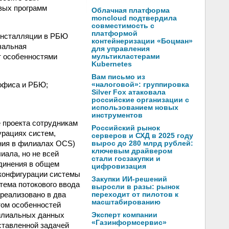
овых программ
Облачная платформа
moncloud подтвердила
совместимость с
платформой
 инсталляции в РБЮ
контейнеризации «Боцман»
чальная
для управления
т особенностями
мультикластерами
Kubernetes
Вам письмо из
офиса и РБЮ;
«налоговой»: группировка
Silver Fox атаковала
российские организации с
использованием новых
инструментов
 проекта сотрудникам
Российский рынок
урациях систем,
серверов и СХД в 2025 году
ния в филиалах OCS)
вырос до 280 млрд рублей:
ключевым драйвером
иала, но не всей
стали госзакупки и
единения в общем
цифровизация
 конфигурации системы
Закупки ИИ-решений
тема потокового ввода
выросли в разы: рынок
 реализовано в два
переходит от пилотов к
масштабированию
том особенностей
филиальных данных
Эксперт компании
«Газинформсервис»
ставленной задачей