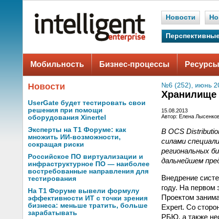
Новости
Но
Перспективные
Мобильность
Бизнес-процессы
Ресурсы
Новости
№6 (252), июнь 2
Хранилище 
UserGate будет тестировать свои
решения при помощи
15.08.2013
Автор: Елена Лысенко
оборудования Xinertel
Эксперты на Т1 Форуме: как
В OCS Distribut
множить ИИ-возможности,
силами специали
сокращая риски
региональных б
Российское ПО виртуализации и
дальнейшем пре
инфраструктурное ПО — наиболее
востребованные направления для
Внедрение систе
тестирования
году. На первом
На Т1 Форуме вывели формулу
Проектом занима
эффективности ИТ с точки зрения
бизнеса: меньше тратить, больше
Expert. Со стор
зарабатывать
РБЮ, а также не