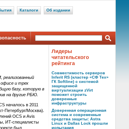
бытия
Каталоги
Об издании
зопасность
Лидеры
читательского
рейтинга
Совместимость серверов
M, реализованный
Inferit RS (кластер «СФ Тех»
ГК Softline) с системой
 офисе и трех
защищенной
бщую базу, которую в
виртуализации zVirt
ив на другие РБЮ.
поможет строить
доверенные
инфраструктуры
CS началось в 2011
кт-Петербург/Москва).
Доверенная операционная
система и современные
лений OCS и Avis
средства защиты: Astra
бы, ИТ-специалисты
Linux и Dallas Lock прошли
проекте был
испытания