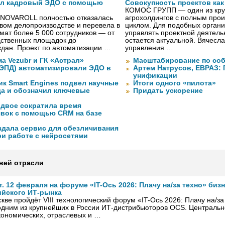
ал кадровый ЭДО с помощью
Совокупность проектов как
КОМОС ГРУПП — один из кру
 NOVAROLL полностью отказалась
агрохолдингов с полным про
овом делопроизводстве и перевела в
циклом. Для подобных органи
ат более 5 000 сотрудников — от
управлять проектной деятель
дственных площадок до
остается актуальной. Вячесла
дан. Проект по автоматизации …
управления …
а Vezubr и ГК «Астрал»
Масштабирование по соб
 ЭПД) автоматизировали ЭДО в
Артем Натрусов, ЕВРАЗ:
унификации
ик Smart Engines подвел научные
Итоги одного «пилота»
да и обозначил ключевые
Придать ускорение
вдвое сократила время
явок с помощью CRM на базе
оздала сервис для обезличивания
ри работе с нейросетями
жей отрасли
т. 12 февраля на форуме «IT-Ось 2026: Плачу на/за техно» би
йского ИТ-рынка
кве пройдёт VIII технологический форум «IT-Ось 2026: Плачу на/за
одним из крупнейших в России ИТ-дистрибьюторов OCS. Централь
кономических, отраслевых и …