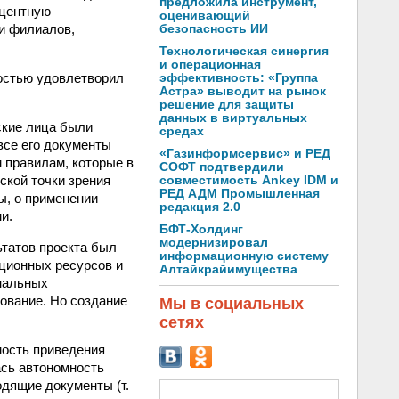
предложила инструмент,
оцентную
оценивающий
и филиалов,
безопасность ИИ
Технологическая синергия
и операционная
ностью удовлетворил
эффективность: «Группа
Астра» выводит на рынок
решение для защиты
данных в виртуальных
ские лица были
средах
все его документы
«Газинформсервис» и РЕД
 правилам, которые в
СОФТ подтвердили
ской точки зрения
совместимость Ankey IDM и
РЕД АДМ Промышленная
ы, о применении
редакция 2.0
и.
БФТ-Холдинг
модернизировал
ьтатов проекта был
информационную систему
ационных ресурсов и
Алтайкрайимущества
нальных
ование. Но создание
Мы в социальных
сетях
мость приведения
ась автономность
одящие документы (т.