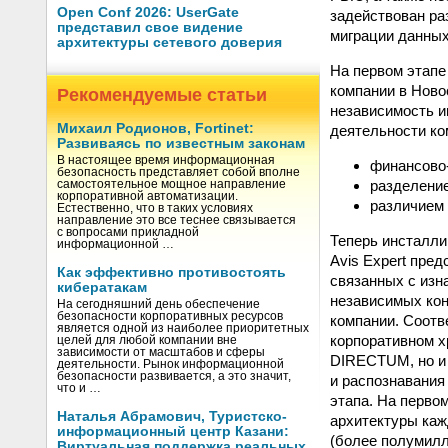
Open Conf 2026: UserGate
задействован ра
представил свое видение
миграции данных
архитектуры сетевого доверия
На первом этапе
компании в Ново
Рекомендуемые статьи
независимость 
Михаил Родионов, Fortinet:
деятельности ко
Развиваясь по известным законам
В настоящее время информационная
финансово
безопасность представляет собой вполне
разделение
самостоятельное мощное направление
корпоративной автоматизации.
различием 
Естественно, что в таких условиях
направление это все теснее связывается
с вопросами прикладной
Теперь инсталли
информационной …
Avis Expert пре
Как эффективно противостоять
связанных с из
кибератакам
независимых кон
На сегодняшний день обеспечение
безопасности корпоративных ресурсов
компании. Соотв
является одной из наиболее приоритетных
корпоративном х
целей для любой компании вне
зависимости от масштабов и сферы
DIRECTUM, но и 
деятельности. Рынок информационной
безопасности развивается, а это значит,
и распознавания
что и …
этапа. На перво
Наталья Абрамович, Туристско-
архитектуры каж
информационный центр Казани:
(более полумилл
Виртуальная поддержка реальных