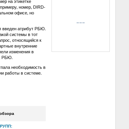
мер на этикетке
примеру, номер, DIRD-
альном офисе, но
л введен атрибут РБЮ.
акой системы в тот
прос, относящийся к
артные внутренние
пели изменения в
к РБЮ.
тпала необходимость в
и работы в системе.
 обзора
ГРУПП: