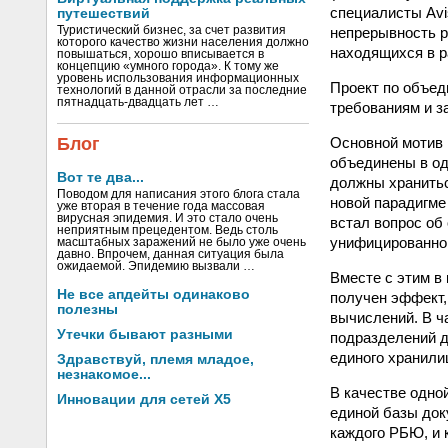
специалисты Avi
путешествий
непрерывность р
Туристический бизнес, за счет развития
которого качество жизни населения должно
находящихся в р
повышаться, хорошо вписывается в
концепцию «умного города». К тому же
уровень использования информационных
Проект по объед
технологий в данной отрасли за последние
пятнадцать-двадцать лет …
требованиям и з
Основной мотив 
Блог
объединены в од
Вот те два...
должны хранитьс
Поводом для написания этого блога стала
новой парадигме
уже вторая в течение года массовая
вирусная эпидемия. И это стало очень
встал вопрос об
неприятным прецедентом. Ведь столь
унифицированног
масштабных заражений не было уже очень
давно. Впрочем, данная ситуация была
ожидаемой. Эпидемию вызвали …
Вместе с этим в
Не все апдейты одинаково
получен эффект,
полезны
вычислений. В ч
Утечки бывают разными
подразделений д
единого хранили
Здравствуй, племя младое,
незнакомое...
В качестве одно
Инновации для сетей X5
единой базы док
каждого РБЮ, и 