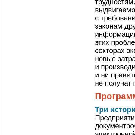
трудностям
выдвигаемо
с требован
законам др
информацию
этих пробле
секторах э
новые затр
и производ
и ни правит
не получат 
Програм
Три истор
Предприяти
документоо
электронно