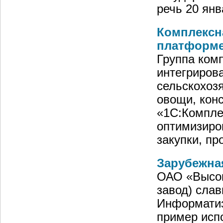
речь 20 ян
Комплексн
платформ
Группа ком
интегриров
сельскохоз
овощи, кон
«1С:Компле
оптимизиро
закупки, пр
Зарубежна
ОАО «Высок
завод) слав
Информатиз
пример исп