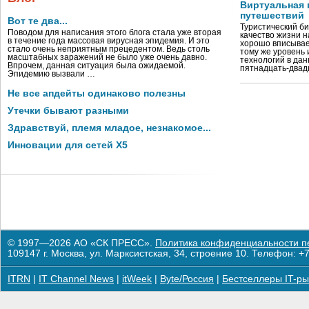
Виртуальная 
путешествий
Вот те два...
Туристический би
Поводом для написания этого блога стала уже вторая
качество жизни 
в течение года массовая вирусная эпидемия. И это
хорошо вписывае
стало очень неприятным прецедентом. Ведь столь
тому же уровень
масштабных заражений не было уже очень давно.
технологий в дан
Впрочем, данная ситуация была ожидаемой.
пятнадцать-двад
Эпидемию вызвали …
Не все апдейты одинаково полезны
Утечки бывают разными
Здравствуй, племя младое, незнакомое...
Инновации для сетей X5
© 1997—2026 АО «СК ПРЕСС».
Политика конфиденциальности п
109147 г. Москва, ул. Марксистская, 34, строение 10. Телефон: +7
ITRN
|
IT Channel News
|
itWeek
|
Byte/Россия
|
Бестселлеры IT-ры