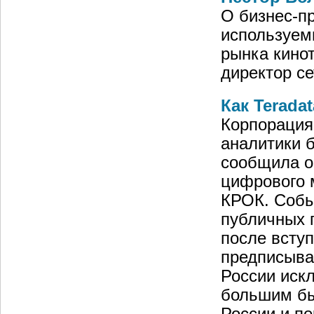
О бизнес-п
используем
рынка кинот
директор се
Как Terada
Корпорация
аналитики 
сообщила о
цифрового 
КРОК. Собы
публичных 
после вступ
предписыва
России иск
большим бы