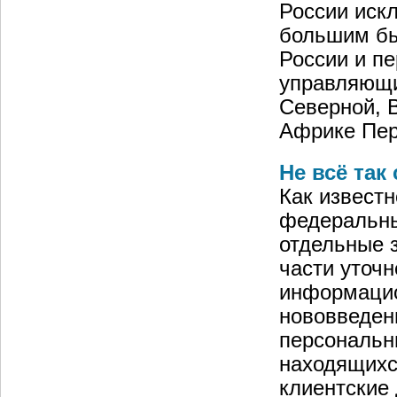
России иск
большим бы
России и п
управляющий
Северной, 
Африке Пер
Не всё так
Как известн
федеральны
отдельные 
части уточ
информацио
нововведени
персональн
находящихся
клиентские