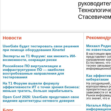
руководите
Технологич
Стасевичем
Рекоменду
Новости
Михаил Родио
UserGate будет тестировать свои решения
по известным
при помощи оборудования Xinertel
В настоящее вре
Эксперты на Т1 Форуме: как множить ИИ-
представляет со
возможности, сокращая риски
направление кор
Естественно, что
Российское ПО виртуализации и
теснее связывае
информационно
инфраструктурное ПО — наиболее
востребованные направления для
Как эффектив
тестирования
кибератакам
На Т1 Форуме вывели формулу
На сегодняшний 
корпоративных р
эффективности ИТ с точки зрения бизнеса:
приоритетных це
меньше тратить, больше зарабатывать
зависимости от 
Рынок информаци
Open Conf 2026: UserGate представил свое
это значит, что и
видение архитектуры сетевого доверия
Наталья Абра
информационн
Блог