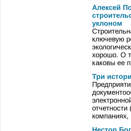
Алексей По
строительс
уклоном
Строительн
ключевую ро
экологичес
хорошо. О т
каковы ее 
Три истор
Предприяти
документоо
электронно
отчетности 
компаниях,
Нестор Бол