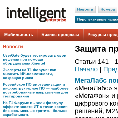
Новости
Номера
Перспективные напр
Мобильность
Бизнес-процессы
Ресурсы пред
Новости
Защита п
UserGate будет тестировать свои
решения при помощи
Статьи 141 - 
оборудования Xinertel
Начало
|
Пред
Эксперты на Т1 Форуме: как
множить ИИ-возможности,
сокращая риски
МегаЛабс по
Российское ПО виртуализации и
«МегаЛабс» я
инфраструктурное ПО — наиболее
востребованные направления для
«МегаФон» и 
тестирования
цифрового ко
На Т1 Форуме вывели формулу
эффективности ИТ с точки зрения
решений, М2М
бизнеса: меньше тратить, больше
зарабатывать