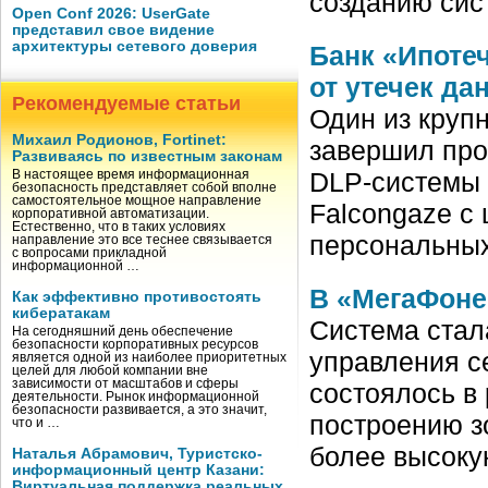
созданию сис
Open Conf 2026: UserGate
представил свое видение
архитектуры сетевого доверия
Банк «Ипоте
от утечек да
Рекомендуемые статьи
Один из круп
Михаил Родионов, Fortinet:
завершил про
Развиваясь по известным законам
DLP-системы 
В настоящее время информационная
безопасность представляет собой вполне
самостоятельное мощное направление
Falcongaze с
корпоративной автоматизации.
Естественно, что в таких условиях
персональных
направление это все теснее связывается
с вопросами прикладной
информационной …
В «МегаФоне
Как эффективно противостоять
кибератакам
Система стал
На сегодняшний день обеспечение
безопасности корпоративных ресурсов
управления с
является одной из наиболее приоритетных
целей для любой компании вне
зависимости от масштабов и сферы
состоялось в
деятельности. Рынок информационной
безопасности развивается, а это значит,
построению з
что и …
более высоку
Наталья Абрамович, Туристско-
информационный центр Казани:
Виртуальная поддержка реальных