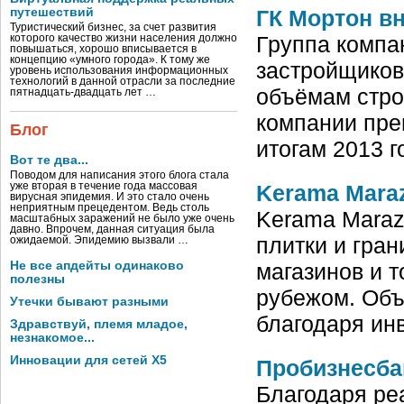
ГК Мортон в
путешествий
Туристический бизнес, за счет развития
Группа компа
которого качество жизни населения должно
повышаться, хорошо вписывается в
концепцию «умного города». К тому же
застройщиков
уровень использования информационных
технологий в данной отрасли за последние
объёмам стро
пятнадцать-двадцать лет …
компании прев
Блог
итогам 2013 
Вот те два...
Поводом для написания этого блога стала
Kerama Maraz
уже вторая в течение года массовая
вирусная эпидемия. И это стало очень
неприятным прецедентом. Ведь столь
Kerama Maraz
масштабных заражений не было уже очень
давно. Впрочем, данная ситуация была
плитки и гра
ожидаемой. Эпидемию вызвали …
магазинов и т
Не все апдейты одинаково
полезны
рубежом. Объ
Утечки бывают разными
благодаря ин
Здравствуй, племя младое,
незнакомое...
Инновации для сетей X5
Пробизнесба
Благодаря ре