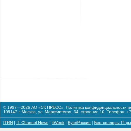
© 1997—2026 АО «СК ПРЕСС».
Политика конфиденциальности п
109147 г. Москва, ул. Марксистская, 34, строение 10. Телефон: +7
ITRN
|
IT Channel News
|
itWeek
|
Byte/Россия
|
Бестселлеры IT-ры