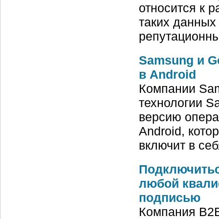
относится к 
таких данных
репутационны
Samsung и G
в Android
Компании Sams
технологии S
версию опера
Android, кото
включит в се
Подключиться
любой квали
подписью
Компания B2B