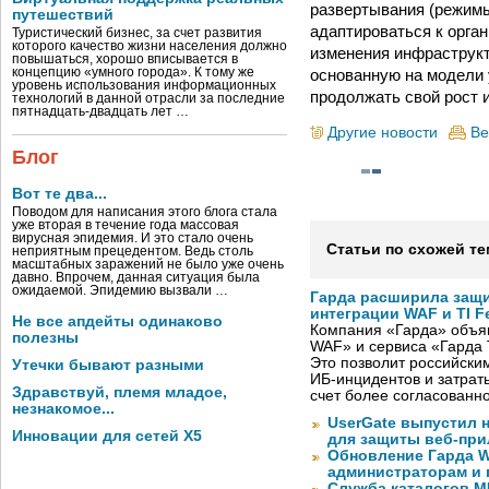
развертывания (режимы
путешествий
адаптироваться к орга
Туристический бизнес, за счет развития
которого качество жизни населения должно
изменения инфраструкт
повышаться, хорошо вписывается в
основанную на модели у
концепцию «умного города». К тому же
уровень использования информационных
продолжать свой рост 
технологий в данной отрасли за последние
пятнадцать-двадцать лет …
Другие новости
Ве
Блог
Вот те два...
Поводом для написания этого блога стала
уже вторая в течение года массовая
вирусная эпидемия. И это стало очень
Статьи по схожей те
неприятным прецедентом. Ведь столь
масштабных заражений не было уже очень
давно. Впрочем, данная ситуация была
ожидаемой. Эпидемию вызвали …
Гарда расширила защи
интеграции WAF и TI F
Не все апдейты одинаково
Компания «Гарда» объя
полезны
WAF» и сервиса «Гарда T
Это позволит российски
Утечки бывают разными
ИБ-инцидентов и затрат
Здравствуй, племя младое,
счет более согласованн
незнакомое...
UserGate выпустил 
Инновации для сетей X5
для защиты веб-пр
Обновление Гарда W
администраторам и 
Служба каталогов M