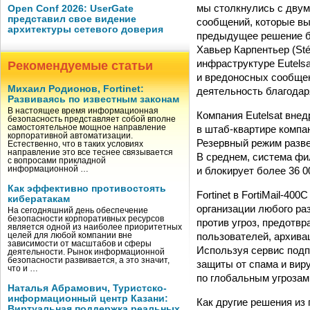
мы столкнулись с двум
Open Conf 2026: UserGate
представил свое видение
сообщений, которые вы
архитектуры сетевого доверия
предыдущее решение б
Хавьер Карпентьер (Sté
инфраструктуре Eutelsa
Рекомендуемые статьи
и вредоносных сообщен
Михаил Родионов, Fortinet:
деятельность благодар
Развиваясь по известным законам
В настоящее время информационная
Компания Eutelsat внед
безопасность представляет собой вполне
в штаб-квартире компа
самостоятельное мощное направление
корпоративной автоматизации.
Резервный режим разве
Естественно, что в таких условиях
направление это все теснее связывается
В среднем, система фи
с вопросами прикладной
и блокирует более 36 0
информационной …
Как эффективно противостоять
Fortinet в FortiMail-4
кибератакам
организации любого ра
На сегодняшний день обеспечение
безопасности корпоративных ресурсов
против угроз, предотв
является одной из наиболее приоритетных
пользователей, архива
целей для любой компании вне
зависимости от масштабов и сферы
Используя сервис подпи
деятельности. Рынок информационной
безопасности развивается, а это значит,
защиты от спама и вир
что и …
по глобальным угрозам 
Наталья Абрамович, Туристско-
информационный центр Казани:
Как другие решения из 
Виртуальная поддержка реальных