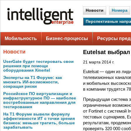
Новости
Номера
Перспективные напр
Мобильность
Бизнес-процессы
Ресурсы пред
Новости
Eutelsat выбра
UserGate будет тестировать свои
21 марта 2014 г.
решения при помощи
оборудования Xinertel
Eutelsat — один из ли
телевизионных каналов
Эксперты на Т1 Форуме: как
множить ИИ-возможности,
и мобильных высокоско
сокращая риски
в компании трудятся 78
Российское ПО виртуализации и
инфраструктурное ПО — наиболее
Предыдущая система за
востребованные направления для
ограниченные возможно
тестирования
от Fortinet с системой
На Т1 Форуме вывели формулу
тестовых сценариев, Eu
эффективности ИТ с точки зрения
результатам, продемон
бизнеса: меньше тратить, больше
зарабатывать
проверять 320 000 сооб