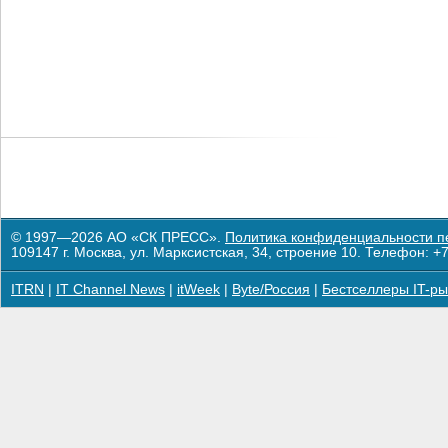
© 1997—2026 АО «СК ПРЕСС».
Политика конфиденциальности п
109147 г. Москва, ул. Марксистская, 34, строение 10. Телефон: +7
ITRN
|
IT Channel News
|
itWeek
|
Byte/Россия
|
Бестселлеры IT-ры