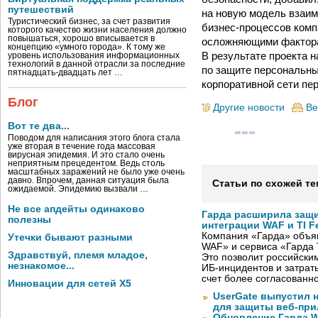
путешествий
на новую модель взаим
Туристический бизнес, за счет развития
бизнес-процессов комп
которого качество жизни населения должно
повышаться, хорошо вписывается в
осложняющими фактора
концепцию «умного города». К тому же
В результате проекта 
уровень использования информационных
технологий в данной отрасли за последние
по защите персональны
пятнадцать-двадцать лет …
корпоративной сети пе
Блог
Другие новости
Ве
Вот те два...
Поводом для написания этого блога стала
уже вторая в течение года массовая
вирусная эпидемия. И это стало очень
неприятным прецедентом. Ведь столь
масштабных заражений не было уже очень
давно. Впрочем, данная ситуация была
Статьи по схожей те
ожидаемой. Эпидемию вызвали …
Не все апдейты одинаково
Гарда расширила защи
полезны
интеграции WAF и TI F
Компания «Гарда» объя
Утечки бывают разными
WAF» и сервиса «Гарда T
Здравствуй, племя младое,
Это позволит российски
незнакомое...
ИБ-инцидентов и затрат
счет более согласованн
Инновации для сетей X5
UserGate выпустил 
для защиты веб-пр
Обновление Гарда W