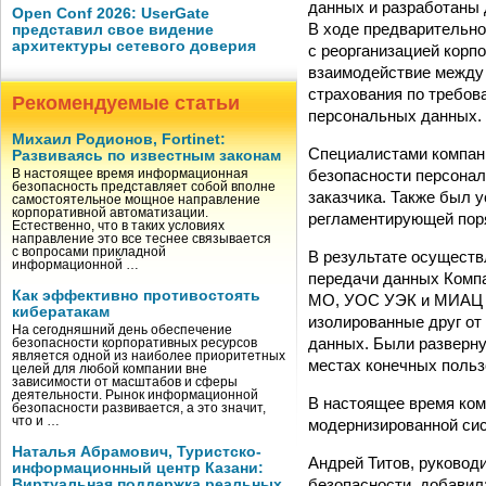
данных и разработаны 
Open Conf 2026: UserGate
В ходе предварительно
представил свое видение
архитектуры сетевого доверия
с реорганизацией корп
взаимодействие между 
страхования по требов
Рекомендуемые статьи
персональных данных.
Михаил Родионов, Fortinet:
Специалистами компани
Развиваясь по известным законам
безопасности персонал
В настоящее время информационная
безопасность представляет собой вполне
заказчика. Также был 
самостоятельное мощное направление
корпоративной автоматизации.
регламентирующей пор
Естественно, что в таких условиях
направление это все теснее связывается
с вопросами прикладной
В результате осуществ
информационной …
передачи данных Комп
Как эффективно противостоять
МО, УОС УЭК и МИАЦ в
кибератакам
изолированные друг от
На сегодняшний день обеспечение
данных. Были разверну
безопасности корпоративных ресурсов
является одной из наиболее приоритетных
местах конечных польз
целей для любой компании вне
зависимости от масштабов и сферы
деятельности. Рынок информационной
В настоящее время ком
безопасности развивается, а это значит,
что и …
модернизированной си
Наталья Абрамович, Туристско-
Андрей Титов, руково
информационный центр Казани:
безопасности, добавил
Виртуальная поддержка реальных