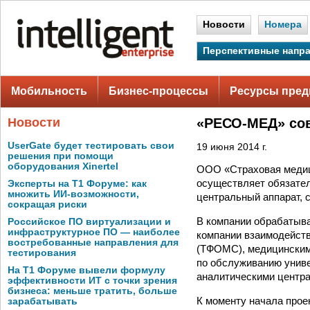
Новости
Номера
Перспективные напр
Мобильность
Бизнес-процессы
Ресурсы пред
Новости
«РЕСО-МЕД» со
UserGate будет тестировать свои
19 июня 2014 г.
решения при помощи
оборудования Xinertel
ООО «Страховая медиц
осуществляет обязател
Эксперты на Т1 Форуме: как
множить ИИ-возможности,
центральный аппарат, 
сокращая риски
В компании обрабатыв
Российское ПО виртуализации и
инфраструктурное ПО — наиболее
компании взаимодейст
востребованные направления для
(ТФОМС), медицинским
тестирования
по обслуживанию унив
На Т1 Форуме вывели формулу
аналитическими центр
эффективности ИТ с точки зрения
бизнеса: меньше тратить, больше
К моменту начала про
зарабатывать