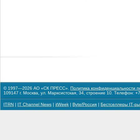
© 1997—2026 АО «СК ПРЕСС».
Политика конфиденциальности п
109147 г. Москва, ул. Марксистская, 34, строение 10. Телефон: +7
ITRN
|
IT Channel News
|
itWeek
|
Byte/Россия
|
Бестселлеры IT-ры