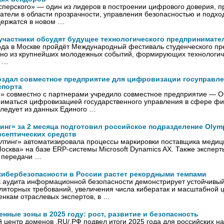
сперского» — один из лидеров в построении цифрового доверия, 
атели в области прозрачности, управления безопасностью и подхо
держатся в новом …
 участники обсудят будущее технологического предпринимате
года в Москве пройдёт Международный фестиваль студенческого п
но из крупнейших молодежных событий, формирующих технологи
ю …
оздал совместное предприятие для цифровизации госуправле
спорта
» совместно с партнерами учредило совместное предприятие — 
ниматься цифровизацией государственного управления в сфере фи
следует из данных Единого …
инг» за 2 месяца подготовил российское подразделение Olym
исептических средств
лтинг» автоматизировала процессы маркировки поставщика медиц
ква» на базе ERP-системы Microsoft Dynamics AX. Также эксперт
с передачи …
 кибербезопасности в России растет рекордными темпами
к аудита информационной безопасности демонстрирует устойчивый
ляторных требований, увеличения числа кибератак и масштабной
енкам отраслевых экспертов, в …
нные зоны в 2025 году: рост, развитие и безопасность
 центр доменов .RU/.РФ подвел итоги 2025 года для российских 