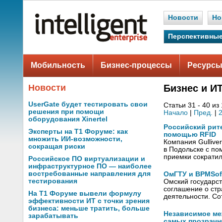
Новости
Но
Перспективные
Мобильность
Бизнес-процессы
Ресурсы
Новости
Бизнес и И
UserGate будет тестировать свои
Статьи 31 - 40 из
решения при помощи
Начало
|
Пред.
|
оборудования Xinertel
Российский рите
Эксперты на Т1 Форуме: как
помощью RFID
множить ИИ-возможности,
Компания Gullive
сокращая риски
в Подольске с по
приемки сократил
Российское ПО виртуализации и
инфраструктурное ПО — наиболее
востребованные направления для
ОмГТУ и BPMSof
тестирования
Омский государс
соглашение о стр
На Т1 Форуме вывели формулу
деятельности. С
эффективности ИТ с точки зрения
бизнеса: меньше тратить, больше
Независимое ме
зарабатывать
самых прозрачн