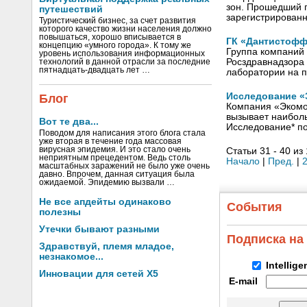
зон. Прошедший г
путешествий
зарегистрирован
Туристический бизнес, за счет развития
которого качество жизни населения должно
повышаться, хорошо вписывается в
ГК «Дантистофф
концепцию «умного города». К тому же
Группа компаний
уровень использования информационных
Росздравнадзора
технологий в данной отрасли за последние
пятнадцать-двадцать лет …
лаборатории на 
Исследование «
Блог
Компания «Экомоб
вызывает наибол
Вот те два...
Исследование* по
Поводом для написания этого блога стала
уже вторая в течение года массовая
вирусная эпидемия. И это стало очень
Статьи 31 - 40 из
неприятным прецедентом. Ведь столь
Начало
|
Пред.
|
масштабных заражений не было уже очень
давно. Впрочем, данная ситуация была
ожидаемой. Эпидемию вызвали …
Не все апдейты одинаково
События
полезны
Утечки бывают разными
Подписка на
Здравствуй, племя младое,
незнакомое...
Intellig
Инновации для сетей X5
E-mail