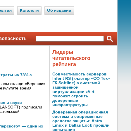
бытия
Каталоги
Об издании
зопасность
Лидеры
читательского
рейтинга
Совместимость серверов
атраты на 73% с
Inferit RS (кластер «СФ Тех»
ГК Softline) с системой
льном складе «Бережки»
защищенной
езультате время
виртуализации zVirt
поможет строить
доверенные
ия и науки
инфраструктуры
г LANSOFT) подписали
вательской
Доверенная операционная
система и современные
средства защиты: Astra
Linux и Dallas Lock прошли
перского» — один из
испытания