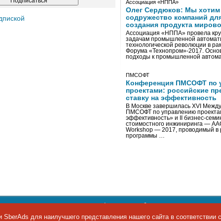
Ассоциация «НППА»
Олег Сердюков: Мы хотим
содружество компаний дл
дпиской
создания продукта мирово
Ассоциация «НППА» провела кру
задачам промышленной автомати
технологической революции в ра
Форума «Технопром»-2017. Осно
подходы к промышленной автома
ПМСОФТ
Конференция ПМСОФТ по 
проектами: российские пр
ставку на эффективность
В Москве завершилась XVI Межд
ПМСОФТ по управлению проекта
эффективность» и II бизнес-сем
стоимостного инжиниринга — AA
Workshop — 2017, проводимый в 
программы …
ости персональных данных
,
информация об авторских правах и п
фон: +7 495 974-22-60. Факс: +7 495 974-22-63. E-mail:
siteeditor@i
 SberAds для наилучшего представления нашего сайта в соответствии 