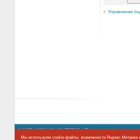
Управление по
© 1997—2026 АО «СК ПРЕСС».
Политика конфиденциальн
109147 г. Москва, ул. Марксистская, 34, строение 10. Теле
Мы используем cookie-файлы, возможности Яндекс.Метрики и