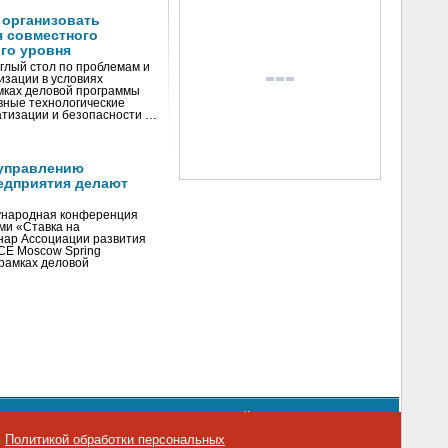
 организовать
я совместного
го уровня
глый стол по проблемам и
зации в условиях
мках деловой программы
вные технологические
тизации и безопасности …
управлению
едприятия делают
ународная конференция
ми «Ставка на
инар Ассоциации развития
CE Moscow Spring
рамках деловой
орядке использования материалов сайта
emag.ru
..
с
Политикой обработки персональных