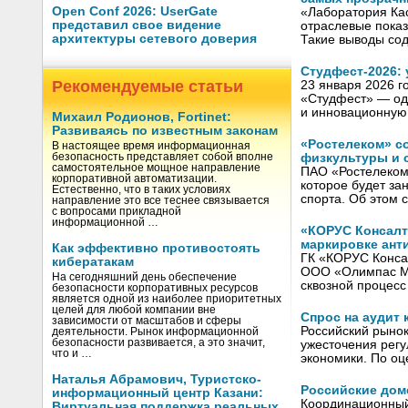
Open Conf 2026: UserGate
«Лаборатория Ка
представил свое видение
отраслевые показ
архитектуры сетевого доверия
Такие выводы со
Студфест-2026:
Рекомендуемые статьи
23 января 2026 
«Студфест» — од
и инновационну
Михаил Родионов, Fortinet:
Развиваясь по известным законам
«Ростелеком» с
В настоящее время информационная
физкультуры и 
безопасность представляет собой вполне
самостоятельное мощное направление
ПАО «Ростелеком
корпоративной автоматизации.
которое будет за
Естественно, что в таких условиях
спорта. Об этом 
направление это все теснее связывается
с вопросами прикладной
информационной …
«КОРУС Консалт
маркировке ант
Как эффективно противостоять
ГК «КОРУС Конса
кибератакам
ООО «Олимпас Мос
На сегодняшний день обеспечение
сквозной процес
безопасности корпоративных ресурсов
является одной из наиболее приоритетных
целей для любой компании вне
Спрос на аудит
зависимости от масштабов и сферы
Российский рыно
деятельности. Рынок информационной
безопасности развивается, а это значит,
ужесточения регу
что и …
экономики. По оц
Наталья Абрамович, Туристско-
Российские доме
информационный центр Казани:
Координационный
Виртуальная поддержка реальных