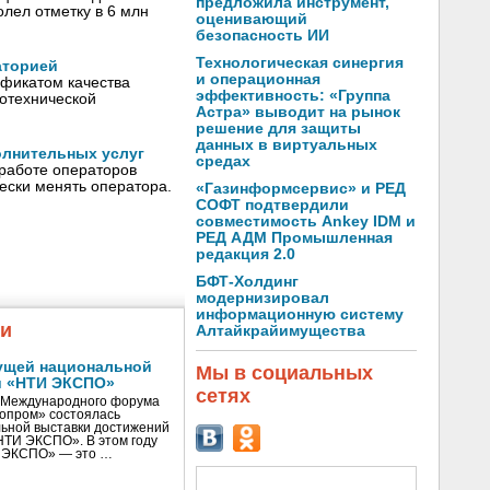
предложила инструмент,
лел отметку в 6 млн
оценивающий
безопасность ИИ
Технологическая синергия
аторией
и операционная
фикатом качества
эффективность: «Группа
отехнической
Астра» выводит на рынок
решение для защиты
данных в виртуальных
олнительных услуг
средах
 работе операторов
ески менять оператора.
«Газинформсервис» и РЕД
СОФТ подтвердили
совместимость Ankey IDM и
РЕД АДМ Промышленная
редакция 2.0
БФТ-Холдинг
модернизировал
информационную систему
жи
Алтайкрайимущества
ущей национальной
Мы в социальных
и «НТИ ЭКСПО»
сетях
V Международного форума
нопром» состоялась
ьной выставки достижений
«НТИ ЭКСПО». В этом году
И ЭКСПО» — это …