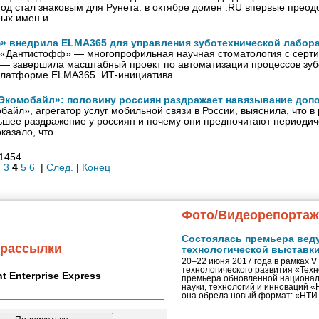
од стал знаковым для Рунета: в октябре домен .RU впервые преодо
ных имен и …
» внедрила ELMA365 для управления зуботехнической лабор
 «Дантистофф» — многопрофильная научная стоматология с серти
 — завершила масштабный проект по автоматизации процессов зуб
платформе ELMA365. ИТ-инициатива …
Экомобайл»: половину россиян раздражает навязывание доп
айл», агрегатор услуг мобильной связи в России, выяснила, что в
ьшее раздражение у россиян и почему они предпочитают периодич
казало, что …
 1454
2
3
4
5
6
|
След.
|
Конец
Фото/Видеорепорта
Состоялась премьера вед
 рассылки
технологической выставк
20–22 июня 2017 года в рамках 
технологического развития «Тех
ent Enterprise Express
премьера обновленной национал
науки, технологий и инноваций 
она обрела новый формат: «НТ