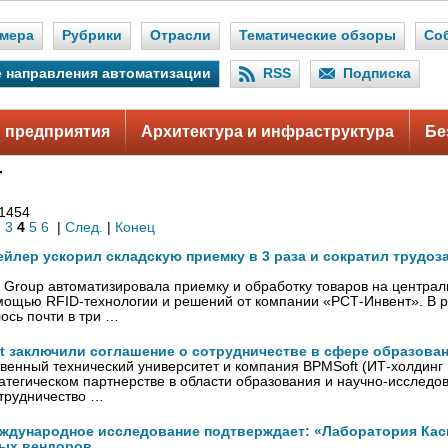
мера
Рубрики
Отрасли
Тематические обзоры
Со
 направления автоматизации
RSS
Подписка
 предприятия
Архитектура и инфраструктура
Бе
Т
 1454
2
3
4
5
6
|
След.
|
Конец
йлер ускорил складскую приемку в 3 раза и сократил трудоз
r Group автоматизировала приемку и обработку товаров на центра
мощью RFID-технологии и решений от компании «РСТ-Инвент». В р
ось почти в три …
t заключили соглашение о сотрудничестве в сфере образован
твенный технический университет и компания BPMSoft (ИТ-холдин
атегическом партнерстве в области образования и научно-исследо
отрудничество …
ждународное исследование подтверждает: «Лаборатория Кас
ых вендоров