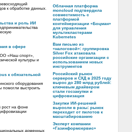
превосходящий
Облачная платформа
дов к обработке данных.
moncloud подтвердила
совместимость с
платформой
льства и роль ИИ
контейнеризации «Боцман»
редпринимательства
для управления
ческую
мультикластерами
Kubernetes
Вам письмо из
ния в сфере
«налоговой»: группировка
Silver Fox атаковала
ООО «Наш спорт»,
российские организации с
зической культуры и
использованием новых
инструментов
Российский рынок
pus к обязательной
серверов и СХД в 2025 году
вырос до 280 млрд рублей:
инского оборудования
ключевым драйвером
ы помогли выстроить
стали госзакупки и
цифровизация
Закупки ИИ-решений
 рост на фоне
выросли в разы: рынок
 цифровизации
переходит от пилотов к
масштабированию
Эксперт компании
«Газинформсервис»
национальных доменных