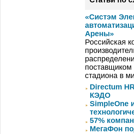
«Систэм Эле
автоматизац
Арены»
Российская ко
производител
распределени
поставщиком 
стадиона в м
Directum HR
КЭДО
SimpleOne 
технологич
57% компан
МегаФон по