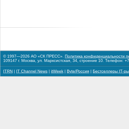
© 1997—2026 АО «СК ПРЕСС».
Политика конфиденциальности п
109147 г. Москва, ул. Марксистская, 34, строение 10. Телефон: +7
ITRN
|
IT Channel News
|
itWeek
|
Byte/Россия
|
Бестселлеры IT-ры