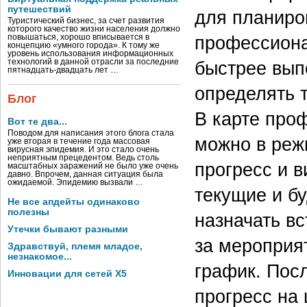
путешествий
для планиро
Туристический бизнес, за счет развития
которого качество жизни населения должно
профессиона
повышаться, хорошо вписывается в
концепцию «умного города». К тому же
уровень использования информационных
быстрее вып
технологий в данной отрасли за последние
пятнадцать-двадцать лет …
определять 
Блог
В карте проф
Вот те два...
Поводом для написания этого блога стала
можно в реж
уже вторая в течение года массовая
вирусная эпидемия. И это стало очень
неприятным прецедентом. Ведь столь
прогресс и 
масштабных заражений не было уже очень
давно. Впрочем, данная ситуация была
ожидаемой. Эпидемию вызвали …
текущие и б
Не все апдейты одинаково
полезны
назначать вс
Утечки бывают разными
за мероприя
Здравствуй, племя младое,
незнакомое...
график. Пос
Инновации для сетей X5
прогресс на