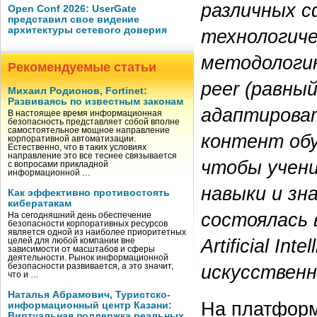
различных с
Open Conf 2026: UserGate
представил свое видение
архитектуры сетевого доверия
технологиче
методологию
Рекомендуемые статьи
peer (равны
Михаил Родионов, Fortinet:
Развиваясь по известным законам
адаптирова
В настоящее время информационная
безопасность представляет собой вполне
самостоятельное мощное направление
контент обу
корпоративной автоматизации.
Естественно, что в таких условиях
направление это все теснее связывается
чтобы учени
с вопросами прикладной
информационной …
навыки и з
Как эффективно противостоять
кибератакам
состоялась 
На сегодняшний день обеспечение
безопасности корпоративных ресурсов
является одной из наиболее приоритетных
Artificial I
целей для любой компании вне
зависимости от масштабов и сферы
деятельности. Рынок информационной
искусственн
безопасности развивается, а это значит,
что и …
Наталья Абрамович, Туристско-
На платформ
информационный центр Казани:
Виртуальная поддержка реальных