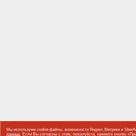
Мы используем cookie-файлы, возможности Яндекс.Метрики и SberA
данных
. Если Вы согласны с этим, пожалуйста, нажмите кнопку «П