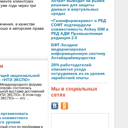
Астра» выводит на рынок
гменте клиентских
решение для защиты
уже года через три
данных в виртуальных
средах
«Газинформсервис» и РЕД
ечения, в качестве
СОФТ подтвердили
рошо и авторские права
совместимость Ankey IDM и
РЕД АДМ Промышленная
редакция 2.0
БФТ-Холдинг
модернизировал
информационную систему
Алтайкрайимущества
28% работодателей
жи
опасаются ухода
сотрудников из-за уровня
ущей национальной
заработной платы
и «НТИ ЭКСПО»
V Международного форума
Мы в социальных
нопром» состоялась
ьной выставки достижений
сетях
«НТИ ЭКСПО». В этом году
И ЭКСПО» — это …
 организовать
я совместного
го уровня
глый стол по проблемам и