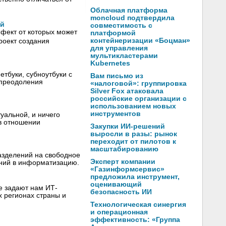
Облачная платформа
moncloud подтвердила
ей
совместимость с
фект от которых может
платформой
контейнеризации «Боцман»
роект создания
для управления
мультикластерами
Kubernetes
етбуки, субноутбуки с
Вам письмо из
 преодоления
«налоговой»: группировка
Silver Fox атаковала
российские организации с
использованием новых
инструментов
уальной, и ничего
 в отношении
Закупки ИИ-решений
выросли в разы: рынок
переходит от пилотов к
масштабированию
азделений на свободное
Эксперт компании
ний в информатизацию.
«Газинформсервис»
предложила инструмент,
оценивающий
е задают нам ИТ-
безопасность ИИ
х регионах страны и
Технологическая синергия
и операционная
эффективность: «Группа