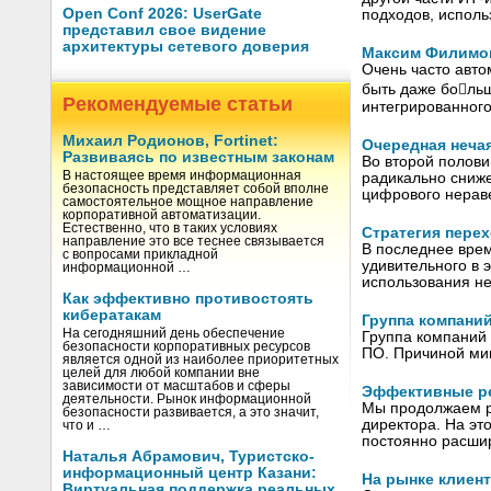
Open Conf 2026: UserGate
подходов, исполь
представил свое видение
архитектуры сетевого доверия
Максим Филимон
Очень часто авт
быть даже больш
Рекомендуемые статьи
интегрированног
Михаил Родионов, Fortinet:
Очередная неча
Развиваясь по известным законам
Во второй полови
В настоящее время информационная
радикально сниж
безопасность представляет собой вполне
цифрового нерав
самостоятельное мощное направление
корпоративной автоматизации.
Естественно, что в таких условиях
Стратегия перех
направление это все теснее связывается
В последнее врем
с вопросами прикладной
удивительного в 
информационной …
использования не
Как эффективно противостоять
кибератакам
Группа компани
На сегодняшний день обеспечение
Группа компаний
безопасности корпоративных ресурсов
ПО. Причиной ми
является одной из наиболее приоритетных
целей для любой компании вне
зависимости от масштабов и сферы
Эффективные ре
деятельности. Рынок информационной
Мы продолжаем ру
безопасности развивается, а это значит,
директора. На эт
что и …
постоянно расши
Наталья Абрамович, Туристско-
информационный центр Казани:
На рынке клиен
Виртуальная поддержка реальных