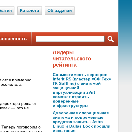
бытия
Каталоги
Об издании
зопасность
Лидеры
читательского
рейтинга
Совместимость серверов
Inferit RS (кластер «СФ Тех»
ваются примерно
ГК Softline) с системой
ерсонала, а
защищенной
виртуализации zVirt
поможет строить
доверенные
Т-директора решают
инфраструктуры
ловек — это не
Доверенная операционная
система и современные
средства защиты: Astra
Linux и Dallas Lock прошли
. Теперь поговорим о
испытания
твенно отличаться от