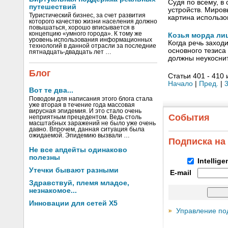
Судя по всему, в
путешествий
устройств. Миров
Туристический бизнес, за счет развития
картина использо
которого качество жизни населения должно
повышаться, хорошо вписывается в
концепцию «умного города». К тому же
Козья морда ли
уровень использования информационных
Когда речь заход
технологий в данной отрасли за последние
основного тезиса
пятнадцать-двадцать лет …
должны неукоснит
Блог
Статьи 401 - 410 
Начало
|
Пред.
|
Вот те два...
Поводом для написания этого блога стала
уже вторая в течение года массовая
вирусная эпидемия. И это стало очень
События
неприятным прецедентом. Ведь столь
масштабных заражений не было уже очень
давно. Впрочем, данная ситуация была
ожидаемой. Эпидемию вызвали …
Подписка на
Не все апдейты одинаково
полезны
Intellig
Утечки бывают разными
E-mail
Здравствуй, племя младое,
незнакомое...
Инновации для сетей X5
Управление по