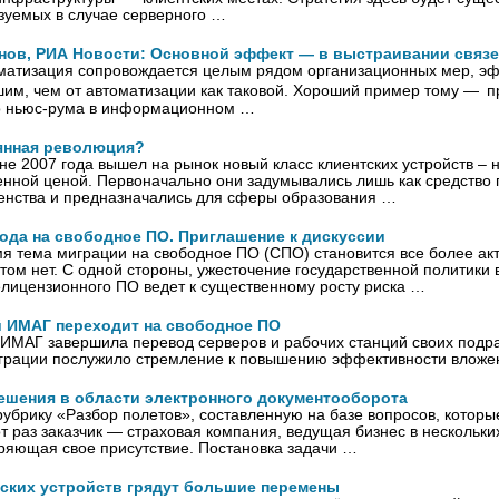
зуемых в случае серверного …
ов, РИА Новости: Основной эффект — в выстраивании связ
оматизация сопровождается целым рядом организационных мер, эф
им, чем от автоматизации как таковой. Хороший пример тому — п
о ньюс-рума в информационном …
янная революция?
не 2007 года вышел на рынок новый класс клиентских устройств – н
енной ценой. Первоначально они задумывались лишь как средство
енства и предназначались для сферы образования …
ода на свободное ПО. Приглашение к дискуссии
я тема миграции на свободное ПО (СПО) становится все более акт
этом нет. С одной стороны, ужесточение государственной политики
лицензионного ПО ведет к существенному росту риска …
й ИМАГ переходит на свободное ПО
 ИМАГ завершила перевод серверов и рабочих станций своих подр
грации послужило стремление к повышению эффективности вложе
шения в области электронного документооборота
брику «Разбор полетов», составленную на базе вопросов, которы
от раз заказчик — страховая компания, ведущая бизнес в нескольки
ряющая свое присутствие. Постановка задачи …
тских устройств грядут большие перемены