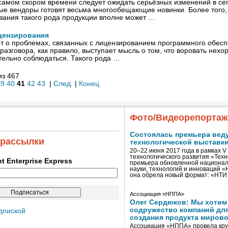
 самом скором времени следует ожидать серьёзных изменений в се
ые вендоры готовят весьма многообещающие новинки. Более того, 
вания такого рода продукции вполне может …
цензирования
ит о проблемах, связанных с лицензированием программного обесп
 разговора, как правило, выступает мысль о том, что воровать нехо
ельно соблюдаться. Такого рода …
из 467
39
40
41
42
43
|
След.
|
Конец
Фото/Видеорепорта
Состоялась премьера вед
 рассылки
технологической выставк
20–22 июня 2017 года в рамках 
технологического развития «Тех
ent Enterprise Express
премьера обновленной национал
науки, технологий и инноваций 
она обрела новый формат: «НТ
Ассоциация «НППА»
Олег Сердюков: Мы хотим
содружество компаний дл
дпиской
создания продукта мирово
Ассоциация «НППА» провела кру