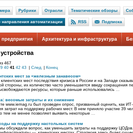
мера
Рубрики
Отрасли
Тематические обзоры
Со
 направления автоматизации
RSS
Подписка
 предприятия
Архитектура и инфраструктура
Бе
 устройства
из 467
39
40
41
42
43
|
След.
|
Конец
нтских мест за «железным занавесом»
клиентских мест последствия кризиса в России и на Западе сказы
ой стороны, их количество часто уменьшается ввиду сокращения п
высвобождаются ресурсы, которые раньше использовались …
а: весомые затраты и их снижение
те www.iemag.ru был проведен опрос, призванный оценить, как И
я затрат на поддержку рабочих мест. В нем приняло участие 39 че
о тем не менее позволяет выявить некоторые …
сходы на поддержку настольных систем
мы обсуждали вопрос, как уменьшить затраты на поддержку ЦОДов
инфраструктуры — клиентских местах. Стратегия здесь будет сущес