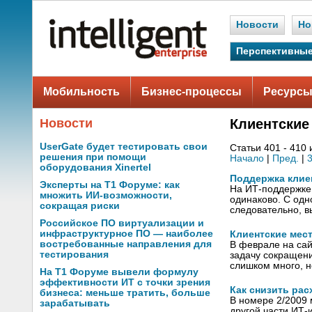
Новости
Но
Перспективные
Мобильность
Бизнес-процессы
Ресурсы
Новости
Клиентские
UserGate будет тестировать свои
Статьи 401 - 410 
решения при помощи
Начало
|
Пред.
|
оборудования Xinertel
Поддержка клие
Эксперты на Т1 Форуме: как
На ИТ-поддержке 
множить ИИ-возможности,
одинаково. С одн
сокращая риски
следовательно, 
Российское ПО виртуализации и
инфраструктурное ПО — наиболее
Клиентские мест
востребованные направления для
В феврале на сай
тестирования
задачу сокращени
слишком много, н
На Т1 Форуме вывели формулу
эффективности ИТ с точки зрения
Как снизить ра
бизнеса: меньше тратить, больше
В номере 2/2009 
зарабатывать
другой части ИТ-