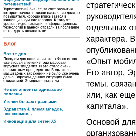
стратегичес
путешествий
Туристический бизнес, за счет развития
которого качество жизни населения должно
руководител
повышаться, хорошо вписывается в
концепцию «умного города». К тому же
уровень использования информационных
отдельных о
технологий в данной отрасли за последние
пятнадцать-двадцать лет …
характера. В
Блог
опубликован
Вот те два...
«Опыт мобил
Поводом для написания этого блога стала
уже вторая в течение года массовая
вирусная эпидемия. И это стало очень
Его автор, Э
неприятным прецедентом. Ведь столь
масштабных заражений не было уже очень
давно. Впрочем, данная ситуация была
темы, связа
ожидаемой. Эпидемию вызвали …
Не все апдейты одинаково
или, как еще
полезны
Утечки бывают разными
капитала».
Здравствуй, племя младое,
незнакомое...
Основой для
Инновации для сетей X5
организован