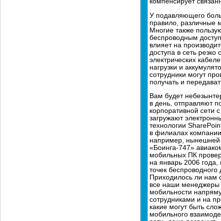
компенсирует связан
У подавляющего боль
правило, различные м
Многие также пользу
беспроводным доступо
влияет на производит
доступа в сеть резко
электрических кабеле
нагрузки и аккумулят
сотрудники могут про
получать и передава
Вам будет небезынтер
в день, отправляют 
корпоративной сети с
загружают электронны
технологии SharePoin
в филиалах компании к
например, нынешней в
«Боинга-747» авиаком
мобильных ПК провер
на январь 2006 года,
точек беспроводного 
Приходилось ли нам с
все наши менеджеры 
мобильности напряму
сотрудниками и на п
какие могут быть сло
мобильного взаимодей