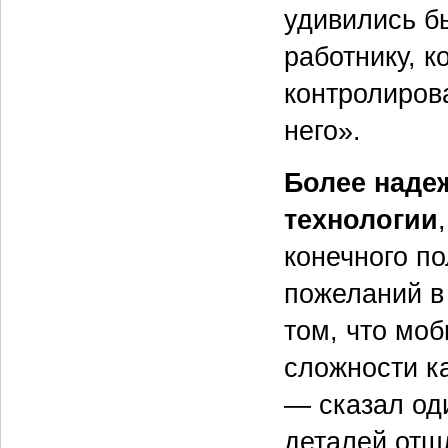
удивились б
работнику, 
контролиров
него».
Более наде
технологии
конечного п
пожеланий в
том, что мо
сложности к
— сказал од
деталей отш