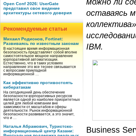
можно ли сд
Open Conf 2026: UserGate
представил свое видение
оставаясь м
архитектуры сетевого доверия
коллектива»
Рекомендуемые статьи
исследовани
Михаил Родионов, Fortinet:
Развиваясь по известным законам
IBM.
В настоящее время информационная
безопасность представляет собой вполне
самостоятельное мощное направление
корпоративной автоматизации.
Естественно, что в таких условиях
направление это все теснее связывается
с вопросами прикладной
информационной …
Как эффективно противостоять
кибератакам
На сегодняшний день обеспечение
безопасности корпоративных ресурсов
является одной из наиболее приоритетных
целей для любой компании вне
зависимости от масштабов и сферы
деятельности. Рынок информационной
безопасности развивается, а это значит,
что и …
Наталья Абрамович, Туристско-
Business Ser
информационный центр Казани:
Виртуальная поддержка реальных