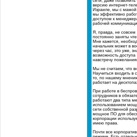
сети, даже позвонить
версию интернет-теле
Израиле, мы с мамой 
мы эффективно работ
доступом к менеджера
рабочей коммуникации
Я, правда, не совсем
постоянно заняты чте
Мне кажется, необход
начальник может в во
через час, это уже, 
возможность доступа 
навстречу пожеланиям
Мы не считаем, что 
Научиться входить в 
то, по нашему мнению
работает на десктопа
При работе в беспров
сотрудников в обяза
работают два типа ме
использованием мощн
сети собственной ра
мощное ПО для обесп
корпорации используе
имею права.
Почти все корпорати
режиме. Есть отдель