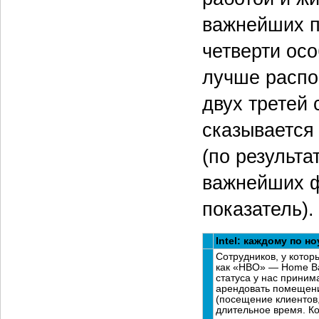
важнейших п
четверти ос
лучше распо
двух третей 
сказывается
(по результа
важнейших 
показатель).
Intel: каждому по н
Сотрудников, у которы
как «HBO» — Home Bas
статуса у нас приним
арендовать помещени
(посещение клиентов, 
длительное время. К