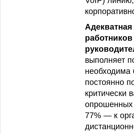
VoIP) линию
корпоративно
Адекватная
работников
руководите
выполняет п
необходима 
постоянно по
критически 
опрошенных 
77% — к орг
дистанционн