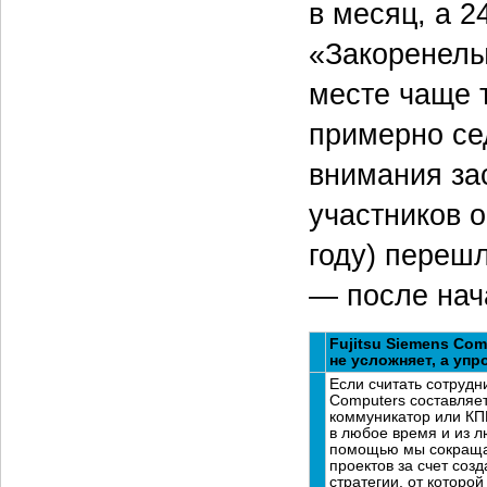
в месяц, а 2
«Закоренелы
месте чаще т
примерно се
внимания за
участников 
году) перешл
— после нач
Fujitsu Siemens Co
не усложняет, а уп
Если считать сотрудни
Computers составляе
коммуникатор или КПК
в любое время и из л
помощью мы сокращае
проектов за счет со
стратегии, от которо