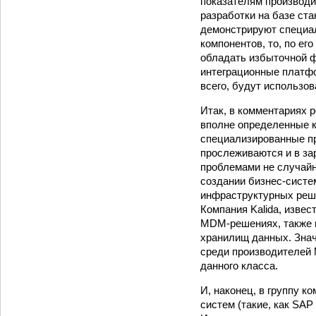
показателям производи
разработки на базе ст
демонстрируют специал
компонентов, то, по ег
обладать избыточной ф
интеграционные платфо
всего, будут использов
Итак, в комментариях 
вполне определенные к
специализированные пр
прослеживаются и в з
проблемами не случайно
создании бизнес-систе
инфраструктурных реше
Компания Kalida, изве
MDM-решениях, также в
хранилищ данных. Знач
среди производителей
данного класса.
И, наконец, в группу 
систем (такие, как SA