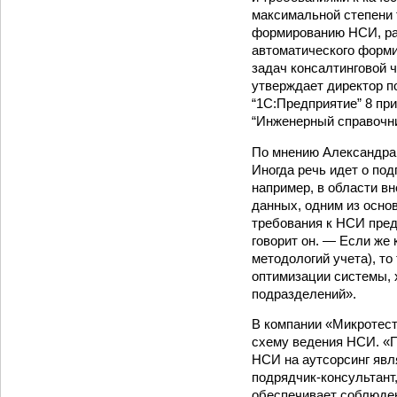
максимальной степени 
формированию НСИ, рас
автоматического форми
задач консалтинговой 
утверждает директор 
“1С:Предприятие” 8 пр
“Инженерный справочни
По мнению Александра 
Иногда речь идет о по
например, в области в
данных, одним из осно
требования к НСИ пред
говорит он. — Если же
методологий учета), т
оптимизации системы, 
подразделений».
В компании «Микротест
схему ведения НСИ. «П
НСИ на аутсорсинг явл
подрядчик-консультант
обеспечивает соблюден