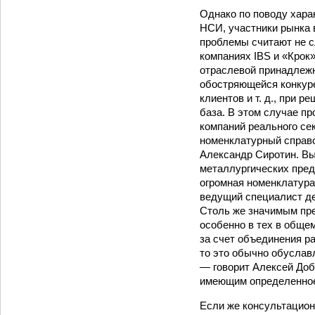
Однако по поводу хара
НСИ, участники рынка 
проблемы считают не с
компаниях IBS и «Крок»
отраслевой принадлежн
обостряющейся конкуре
клиентов и т. д., при 
база. В этом случае пр
компаний реального се
номенклатурный справо
Александр Сиротин. Выр
металлургических пред
огромная номенклатура
ведущий специалист де
Столь же значимым пре
особенно в тех в обще
за счет объединения р
то это обычно обуслав
— говорит Алексей Доб
имеющим определенное 
Если же консультацион