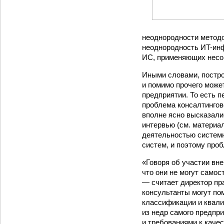
неоднородности метод
неоднородность ИT-инф
ИС, применяющих несо
Иными словами, постр
и помимо прочего може
предприятии. То есть 
проблема консалтингов
вполне ясно высказали
интервью (см. материалы
деятельностью системн
систем, и поэтому про
«Говоря об участии вн
что они не могут само
— считает директор пр
консультанты могут по
классификации и квали
из недр самого предпр
и требованиями к каче