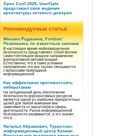
Open Conf 2026: UserGate
представил свое видение
архитектуры сетевого доверия
Рекомендуемые статьи
Михаил Родионов, Fortinet:
Развиваясь по известным законам
В настоящее время информационная
безопасность представляет собой вполне
самостоятельное мощное направление
корпоративной автоматизации.
Естественно, что в таких условиях
направление это все теснее связывается
с вопросами прикладной
информационной …
Как эффективно противостоять
кибератакам
На сегодняшний день обеспечение
безопасности корпоративных ресурсов
является одной из наиболее приоритетных
целей для любой компании вне
зависимости от масштабов и сферы
деятельности. Рынок информационной
безопасности развивается, а это значит,
что и …
Наталья Абрамович, Туристско-
информационный центр Казани:
Виртуальная поддержка реальных