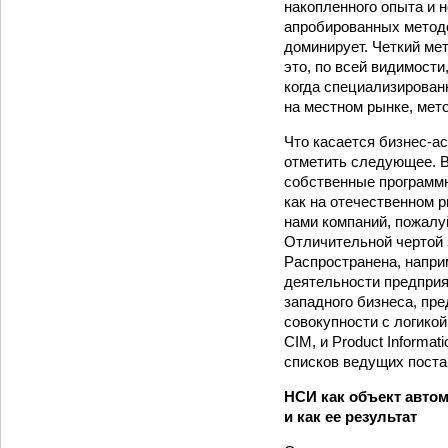
накопленного опыта и н
апробированных методол
доминирует. Четкий ме
это, по всей видимост
когда специализирован
на местном рынке, мет
Что касается бизнес-а
отметить следующее. В
собственные программн
как на отечественном 
нами компаний, пожалуй
Отличительной чертой 
Распространена, напри
деятельности предприя
западного бизнеса, пр
совокупности с логикой
CIM, и Product Informat
списков ведущих поста
НСИ как объект авто
и как ее результат