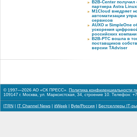
B2B-Center получил 
партнера Astra Linux
M1Cloud внедряет н
автоматизации упра
сервисов
AUXO и SimpleOne о
ускорения цифрово
российских компани
B2B-РТС вошла в то
поставщиков собст
версии TAdviser
© 1997—2026 АО «СК ПРЕСС».
Политика конфиденциальности п
109147 г. Москва, ул. Марксистская, 34, строение 10. Телефон: +7
ITRN
|
IT Channel News
|
itWeek
|
Byte/Россия
|
Бестселлеры IT-ры