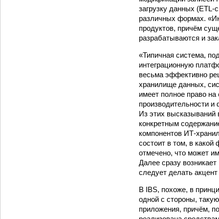
загрузку данных (ETL-
различных формах. «И
продуктов, причём сущ
разрабатываются и зак
«Типичная система, по
интеграционную платфо
весьма эффективно ре
хранилище данных, сис
имеет полное право на
производительности и 
Из этих высказываний 
конкретным содержание
компонентов ИТ-хранил
состоит в том, в како
отмечено, что может им
Далее сразу возникает 
следует делать акцент 
В IBS, похоже, в принц
одной с стороны, таку
приложения, причём, п
реализована средствами