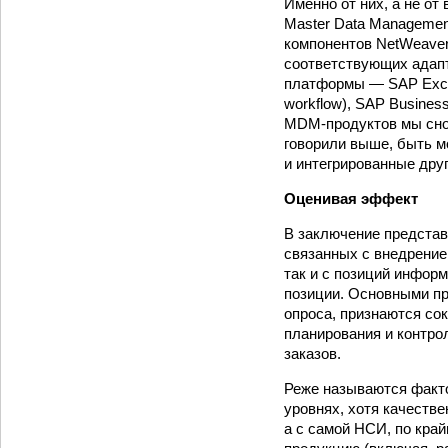
Именно от них, а не о
Master Data Managemen
компонентов NetWeaver
соответствующих адапт
платформы — SAP Excha
workflow), SAP Busines
MDM-продуктов мы снов
говорили выше, быть м
и интегрированные друг
Оценивая эффект
В заключение представ
связанных с внедрение
так и с позиций инфор
позиции. Основными пр
опроса, признаются со
планирования и контро
заказов.
Реже называются факто
уровнях, хотя качеств
а с самой НСИ, по кра