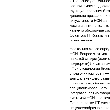
Отношение деятельнос
воспринимается двояко
функционирования бизн
довольно прозрачен и 
актуальности НСИ зача
достигают цели только 
какие-то обозримые ср
Columbus IT Russia, и 
очень многие.
Несколько менее опре
НСИ. Вопрос этот можно
на какой стадии (если
поддержки)? и какая и
«При расширении бизне
справочником, сбыт — с
для дальнейшего разви
справочника, обязател
специализированного ПО
Integration, прямо гов
системой НСИ — с точк
Появление же ИТ-систе
нецелесообразно с эко