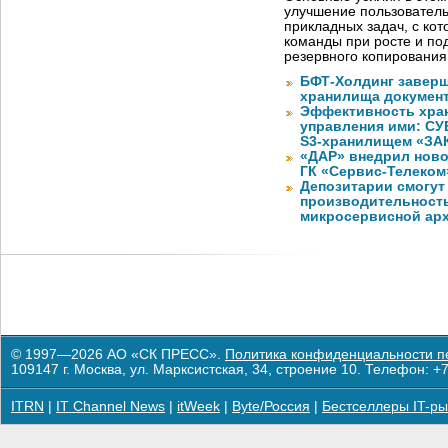
улучшение пользователь
прикладных задач, с ко
команды при росте и по
резервного копировани
БФТ-Холдинг заверш
хранилища документ
Эффективность хран
управления ими: СУ
S3-хранилищем «ЗА
«ДАР» внедрил ново
ГК «Сервис-Телеком
Депозитарии смогут
производительност
микросервисной арх
© 1997—2026 АО «СК ПРЕСС».
Политика конфиденциальности п
109147 г. Москва, ул. Марксистская, 34, строение 10. Телефон: +7
ITRN
|
IT Channel News
|
itWeek
|
Byte/Россия
|
Бестселлеры IT-ры