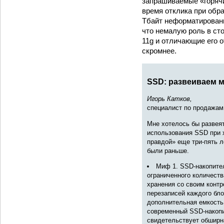
запрашиваемые «горячи
время отклика при обр
Тбайт неформатированн
что немалую роль в ст
11g и отличающие его 
скромнее.
SSD: развеиваем
Игорь Катков,
специалист по продажам
Мне хотелось бы развея
использования SSD при 
правдой» еще три-пять л
были раньше.
Миф 1. SSD-накопител
ограниченного количест
хранения со своим конт
перезаписей каждого бло
дополнительная емкость,
современный SSD-накопи
свидетельствует обширна