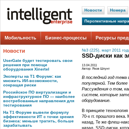
Новости
Номера
Перспективные напр
Мобильность
Бизнес-процессы
Ресурсы пред
Новости
№3 (225), март 2011 год
SSD-диски как 
UserGate будет тестировать свои
решения при помощи
13.04.2011
Автор: Яков Шпунт
оборудования Xinertel
Эксперты на Т1 Форуме: как
В последний год тема
множить ИИ-возможности,
популярной. Тем боле
сокращая риски
Рассуждения о том, ка
Российское ПО виртуализации и
систем, которые зате
инфраструктурное ПО — наиболее
оборудование.
востребованные направления для
тестирования
В принципе технология
На Т1 Форуме вывели формулу
70‑х гг. прошлого века
эффективности ИТ с точки зрения
бизнеса: меньше тратить, больше
назад. Те же флеш-нак
зарабатывать
назад. SSD-диски, кот