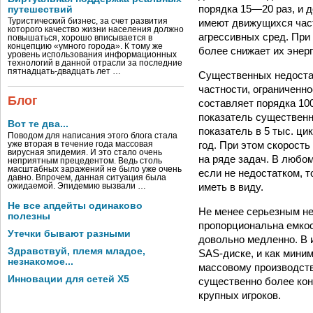
порядка 15—20 раз, и д
путешествий
имеют движущихся часте
Туристический бизнес, за счет развития
которого качество жизни населения должно
агрессивных сред. При 
повышаться, хорошо вписывается в
концепцию «умного города». К тому же
более снижает их энер
уровень использования информационных
технологий в данной отрасли за последние
пятнадцать-двадцать лет …
Существенных недостат
частности, ограниченно
Блог
составляет порядка 100
показатель существенн
Вот те два...
показатель в 5 тыс. ци
Поводом для написания этого блога стала
год. При этом скорость
уже вторая в течение года массовая
вирусная эпидемия. И это стало очень
на ряде задач. В любом
неприятным прецедентом. Ведь столь
масштабных заражений не было уже очень
если не недостатком, 
давно. Впрочем, данная ситуация была
иметь в виду.
ожидаемой. Эпидемию вызвали …
Не все апдейты одинаково
Не менее серьезным не
полезны
пропорциональна емкост
Утечки бывают разными
довольно медленно. В 
Здравствуй, племя младое,
SAS-диске, и как мини
незнакомое...
массовому производству
Инновации для сетей X5
существенно более кон
крупных игроков.