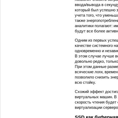
ввода/вывода в секунду
который был успешно за
учета того, что уменьш
также энергопотреблени
аналитики полагают: и
будут все более активн
Одним из первых успе
качестве системного н
одновременно и незави
В этом случае лучше в
довольно редко, только
При этом данные размещ
всяческие логи, време
позволило снизить энер
всю стойку.
Схожий эффект достига
виртуальных машин. В 
скорость чтения будет 
виртуализации серверов
SSD как буферная