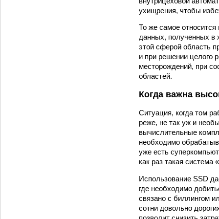
внутрицеховой автомат
ухищрения, чтобы избе
То же самое относится
данных, полученных в 
этой сферой область п
и при решении целого 
месторождений, при со
областей.
Когда важна высо
Ситуация, когда том ра
реже, не так уж и необ
вычислительные компл
необходимо обрабатыв
уже есть суперкомпьют
как раз такая система
Использование SSD дае
где необходимо добитьс
связано с биллингом и
сотни довольно дороги
позволит снизить затр