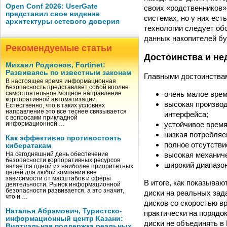
Open Conf 2026: UserGate
своих «родственников»
представил свое видение
системах, но у них ест
архитектуры сетевого доверия
технологии следует об
данных накопителей б
Рекомендуемые статьи
Достоинства и не
Михаил Родионов, Fortinet:
Развиваясь по известным законам
Главными достоинства
В настоящее время информационная
безопасность представляет собой вполне
очень малое врем
самостоятельное мощное направление
корпоративной автоматизации.
высокая производ
Естественно, что в таких условиях
направление это все теснее связывается
интерфейса;
с вопросами прикладной
устойчивое время
информационной …
низкая потребля
Как эффективно противостоять
полное отсутстви
кибератакам
высокая механиче
На сегодняшний день обеспечение
безопасности корпоративных ресурсов
широкий диапазон
является одной из наиболее приоритетных
целей для любой компании вне
зависимости от масштабов и сферы
В итоге, как показываю
деятельности. Рынок информационной
безопасности развивается, а это значит,
диски на реальных за
что и …
дисков со скоростью в
Наталья Абрамович, Туристско-
практически на порядок 
информационный центр Казани:
диски не объединять в
Виртуальная поддержка реальных