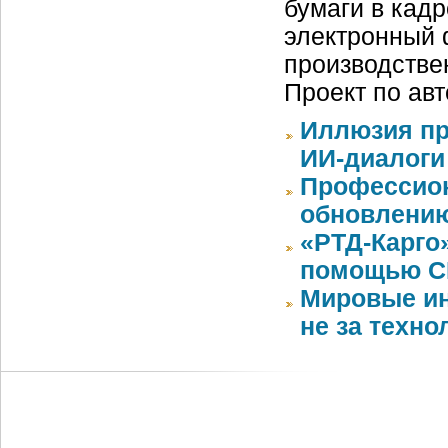
бумаги в кад
электронный 
производстве
Проект по ав
Иллюзия пр
ИИ-диалоги
Профессион
обновлению
«РТД-Карго
помощью CR
Мировые ин
не за техно