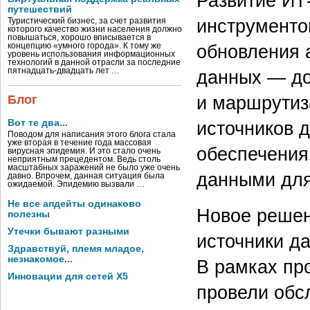
Развитие ИТ
путешествий
инструменто
Туристический бизнес, за счет развития
которого качество жизни населения должно
повышаться, хорошо вписывается в
обновления 
концепцию «умного города». К тому же
уровень использования информационных
технологий в данной отрасли за последние
данных — до
пятнадцать-двадцать лет …
и маршрутиз
Блог
источников д
Вот те два...
Поводом для написания этого блога стала
уже вторая в течение года массовая
обеспечения
вирусная эпидемия. И это стало очень
неприятным прецедентом. Ведь столь
масштабных заражений не было уже очень
данными для
давно. Впрочем, данная ситуация была
ожидаемой. Эпидемию вызвали …
Не все апдейты одинаково
Новое решен
полезны
Утечки бывают разными
источники д
Здравствуй, племя младое,
незнакомое...
В рамках пр
Инновации для сетей X5
провели обс