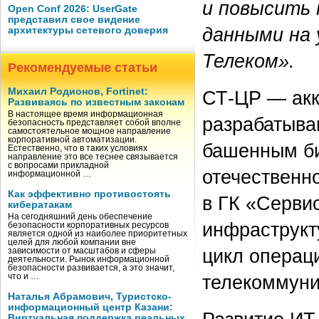
и повысить 
Open Conf 2026: UserGate
представил свое видение
данными на 
архитектуры сетевого доверия
Телеком».
Рекомендуемые статьи
Михаил Родионов, Fortinet:
СТ-ЦР — акк
Развиваясь по известным законам
В настоящее время информационная
разрабатыв
безопасность представляет собой вполне
самостоятельное мощное направление
корпоративной автоматизации.
башенным би
Естественно, что в таких условиях
направление это все теснее связывается
с вопросами прикладной
отечественн
информационной …
Как эффективно противостоять
в ГК «Серви
кибератакам
На сегодняшний день обеспечение
инфраструкт
безопасности корпоративных ресурсов
является одной из наиболее приоритетных
целей для любой компании вне
цикл операц
зависимости от масштабов и сферы
деятельности. Рынок информационной
безопасности развивается, а это значит,
телекоммуни
что и …
Наталья Абрамович, Туристско-
информационный центр Казани:
Виртуальная поддержка реальных