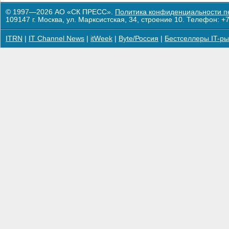
© 1997—2026 АО «СК ПРЕСС».
Политика конфиденциальности п
109147 г. Москва, ул. Марксистская, 34, строение 10. Телефон: +7
ITRN
|
IT Channel News
|
itWeek
|
Byte/Россия
|
Бестселлеры IT-ры