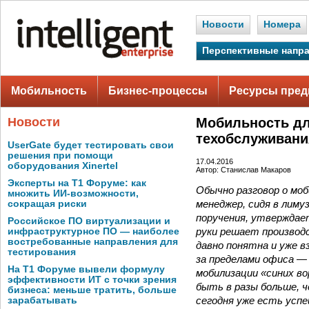
Новости
Номера
Перспективные напр
Мобильность
Бизнес-процессы
Ресурсы пред
Новости
Мобильность дл
техобслуживани
UserGate будет тестировать свои
решения при помощи
17.04.2016
оборудования Xinertel
Автор: Станислав Макаров
Эксперты на Т1 Форуме: как
Обычно разговор о моб
множить ИИ-возможности,
менеджер, сидя в лим
сокращая риски
поручения, утверждае
Российское ПО виртуализации и
руки решает производ
инфраструктурное ПО — наиболее
востребованные направления для
давно понятна и уже 
тестирования
за пределами офиса — 
На Т1 Форуме вывели формулу
мобилизации «синих в
эффективности ИТ с точки зрения
быть в разы больше, ч
бизнеса: меньше тратить, больше
сегодня уже есть усп
зарабатывать