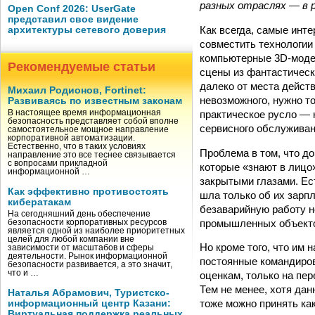
разных отраслях — в 
Open Conf 2026: UserGate
представил свое видение
Как всегда, самые инте
архитектуры сетевого доверия
совместить технологии
компьютерные 3D-модел
Рекомендуемые статьи
сцены из фантастически
далеко от места действ
Михаил Родионов, Fortinet:
невозможного, нужно то
Развиваясь по известным законам
практическое русло — 
В настоящее время информационная
безопасность представляет собой вполне
сервисного обслуживан
самостоятельное мощное направление
корпоративной автоматизации.
Естественно, что в таких условиях
Проблема в том, что д
направление это все теснее связывается
с вопросами прикладной
которые «знают в лицо»
информационной …
закрытыми глазами. Ест
Как эффективно противостоять
шла только об их зарпл
кибератакам
безаварийную работу н
На сегодняшний день обеспечение
промышленных объект
безопасности корпоративных ресурсов
является одной из наиболее приоритетных
целей для любой компании вне
Но кроме того, что им 
зависимости от масштабов и сферы
деятельности. Рынок информационной
постоянные командиров
безопасности развивается, а это значит,
что и …
оценкам, только на пер
Тем не менее, хотя дан
Наталья Абрамович, Туристско-
тоже можно принять ка
информационный центр Казани:
Виртуальная поддержка реальных