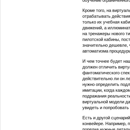
обучение ограниченног
Кроме того, на виртуа
отрабатывать действия
только их учебная каби
движений, а иллюминат
на тренажеры нового ти
пилотской кабины, пос
значительно дешевле, 
автоматизма процедур
И чем точнее будет на
должен отличить вирту
фантоматического спек
действительно ли он ле
нужно определить подл
имитации, когда каждом
подражания реальности
виртуальной модели да
увидеть и попробовать 
Есть и другой сценари
конвейере. Например, п
порядке нужные детали,