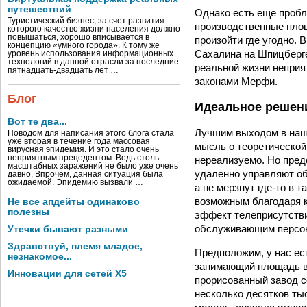
путешествий
Однако есть еще пробл
Туристический бизнес, за счет развития
производственные пло
которого качество жизни населения должно
повышаться, хорошо вписывается в
произойти где угодно. 
концепцию «умного города». К тому же
Сахалина на Шпицберге
уровень использования информационных
технологий в данной отрасли за последние
реальной жизни неприя
пятнадцать-двадцать лет …
законами Мерфи.
Блог
Идеальное решени
Вот те два...
Лучшим выходом в наш
Поводом для написания этого блога стала
уже вторая в течение года массовая
мысль о теоретической
вирусная эпидемия. И это стало очень
неприятным прецедентом. Ведь столь
нереализуемо. Но пред
масштабных заражений не было уже очень
удаленно управляют об
давно. Впрочем, данная ситуация была
ожидаемой. Эпидемию вызвали …
а не мерзнут где-то в 
возможным благодаря к
Не все апдейты одинаково
полезны
эффект телеприсутстви
обслуживающим персон
Утечки бывают разными
Здравствуй, племя младое,
Предположим, у нас ес
незнакомое...
занимающий площадь в 
Инновации для сетей X5
прорисованный завод с
несколько десятков ты