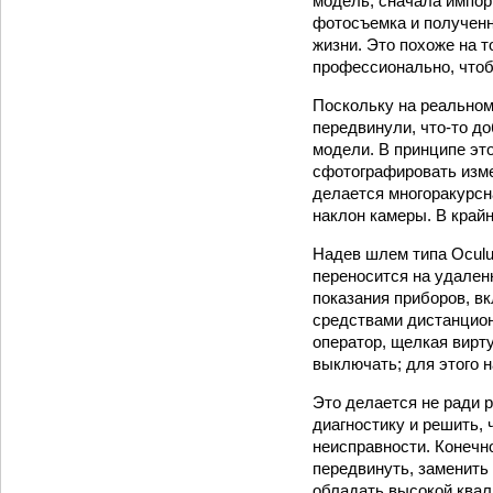
модель, сначала импор
фотосъемка и полученн
жизни. Это похоже на т
профессионально, что
Поскольку на реальном
передвинули, что-то д
модели. В принципе эт
сфотографировать измен
делается многоракурсн
наклон камеры. В край
Надев шлем типа Oculu
переносится на удален
показания приборов, в
средствами дистанцион
оператор, щелкая вирт
выключать; для этого н
Это делается не ради 
диагностику и решить,
неисправности. Конечн
передвинуть, заменить 
обладать высокой квал