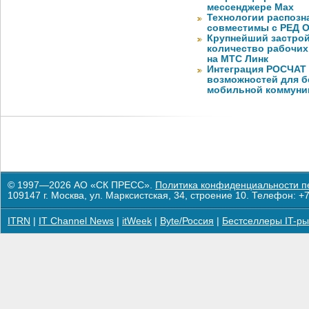
мессенджере Max
Технологии распозн
совместимы с РЕД 
Крупнейший застрой
количество рабочих 
на МТС Линк
Интеграция РОСЧАТ 
возможностей для б
мобильной коммуни
© 1997—2026 АО «СК ПРЕСС».
Политика конфиденциальности п
109147 г. Москва, ул. Марксистская, 34, строение 10. Телефон: +7
ITRN
|
IT Channel News
|
itWeek
|
Byte/Россия
|
Бестселлеры IT-ры