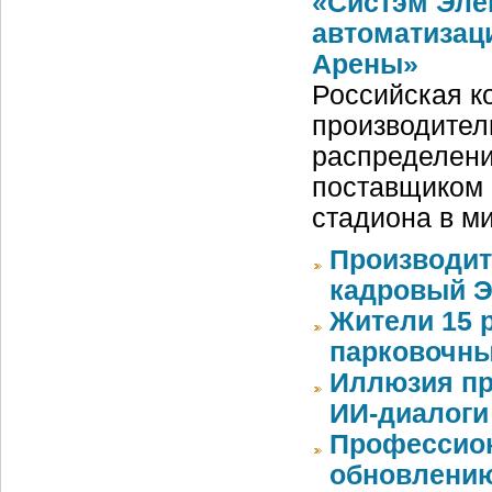
«Систэм Эле
автоматизац
Арены»
Российская ко
производител
распределени
поставщиком 
стадиона в м
Производит
кадровый Э
Жители 15 
парковочны
Иллюзия пр
ИИ-диалоги
Профессион
обновлению