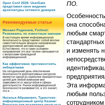
ПО.
Open Conf 2026: UserGate
представил свое видение
архитектуры сетевого доверия
Особенность
Рекомендуемые статьи
она способн
Михаил Родионов, Fortinet:
любым смар
Развиваясь по известным законам
В настоящее время информационная
стандартных
безопасность представляет собой вполне
самостоятельное мощное направление
корпоративной автоматизации.
и изменять 
Естественно, что в таких условиях
направление это все теснее связывается
с вопросами прикладной
непосредств
информационной …
Как эффективно противостоять
идентификац
кибератакам
На сегодняшний день обеспечение
безопасности корпоративных ресурсов
предприятия
является одной из наиболее приоритетных
целей для любой компании вне
зависимости от масштабов и сферы
Эта информа
деятельности. Рынок информационной
безопасности развивается, а это значит,
что и …
любым польз
Наталья Абрамович, Туристско-
сотрудником
информационный центр Казани:
Виртуальная поддержка реальных