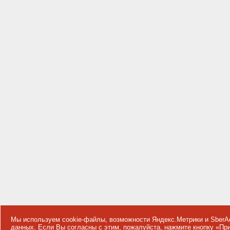
Мы используем cookie-файлы, возможности Яндекс.Метрики и SberA
данных
. Если Вы согласны с этим, пожалуйста, нажмите кнопку «П