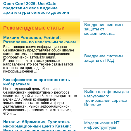
Open Conf 2026: UserGate
представил свое видение
архитектуры сетевого доверия
Внедрение системы
Рекомендуемые статьи
защиты от
мошенничества
Михаил Родионов, Fortinet:
Развиваясь по известным законам
В настоящее время информационная
безопасность представляет собой вполне
самостоятельное мощное направление
Внедрение системы
корпоративной автоматизации.
защиты от НСД
Естественно, что в таких условиях
направление это все теснее связывается
с вопросами прикладной
информационной …
Как эффективно противостоять
кибератакам
На сегодняшний день обеспечение
Выбор платформы для
безопасности корпоративных ресурсов
нагрузочного
является одной из наиболее приоритетных
целей для любой компании вне
тестирования сервиса
зависимости от масштабов и сферы
Йополис
деятельности. Рынок информационной
безопасности развивается, а это значит,
что и …
Наталья Абрамович, Туристско-
Модернизация ИТ
информационный центр Казани:
инфраструктуры
Виртуальная поддержка реальных