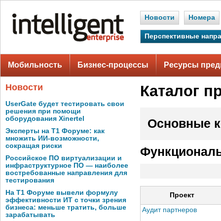
Новости
Номера
Перспективные напр
Мобильность
Бизнес-процессы
Ресурсы пред
Новости
Каталог п
UserGate будет тестировать свои
решения при помощи
оборудования Xinertel
Основные к
Эксперты на Т1 Форуме: как
множить ИИ-возможности,
сокращая риски
Функциональ
Российское ПО виртуализации и
инфраструктурное ПО — наиболее
востребованные направления для
тестирования
На Т1 Форуме вывели формулу
Проект
эффективности ИТ с точки зрения
бизнеса: меньше тратить, больше
Аудит партнеров
зарабатывать