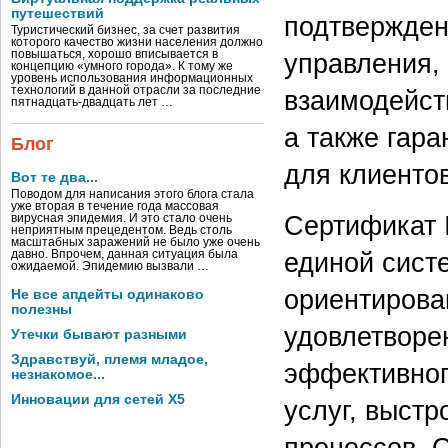
путешествий
подтвержден
Туристический бизнес, за счет развития
которого качество жизни населения должно
повышаться, хорошо вписывается в
управления,
концепцию «умного города». К тому же
уровень использования информационных
технологий в данной отрасли за последние
взаимодейст
пятнадцать-двадцать лет …
а также гара
Блог
для клиенто
Вот те два...
Поводом для написания этого блога стала
уже вторая в течение года массовая
Сертификат 
вирусная эпидемия. И это стало очень
неприятным прецедентом. Ведь столь
масштабных заражений не было уже очень
давно. Впрочем, данная ситуация была
единой сист
ожидаемой. Эпидемию вызвали …
ориентирова
Не все апдейты одинаково
полезны
удовлетворе
Утечки бывают разными
Здравствуй, племя младое,
эффективног
незнакомое...
Инновации для сетей X5
услуг, выстр