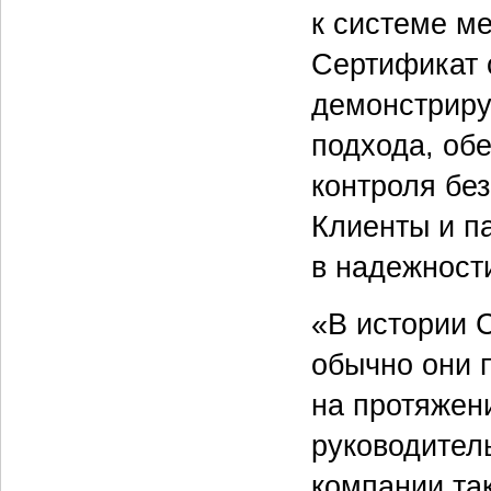
к системе м
Сертификат 
демонстриру
подхода, об
контроля бе
Клиенты и п
в надежност
«В истории 
обычно они 
на протяжен
руководител
компании та