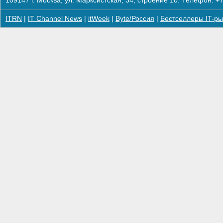
109147 г. Москва, ул. Марксистская, 34, строение 10. Телефон: +7
ITRN
|
IT Channel News
|
itWeek
|
Byte/Россия
|
Бестселлеры IT-ры