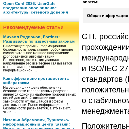
систем:
Open Conf 2026: UserGate
представил свое видение
архитектуры сетевого доверия
Общая информация 
Рекомендуемые статьи
CTI, россий
Михаил Родионов, Fortinet:
Развиваясь по известным законам
прохождении
В настоящее время информационная
безопасность представляет собой вполне
самостоятельное мощное направление
международн
корпоративной автоматизации.
Естественно, что в таких условиях
направление это все теснее связывается
и ISO/IEC 2
с вопросами прикладной
информационной …
стандартов (
Как эффективно противостоять
кибератакам
положительн
На сегодняшний день обеспечение
безопасности корпоративных ресурсов
является одной из наиболее приоритетных
о стабильно
целей для любой компании вне
зависимости от масштабов и сферы
деятельности. Рынок информационной
безопасности развивается, а это значит,
менеджмент
что и …
Наталья Абрамович, Туристско-
Положительн
информационный центр Казани:
Виртуальная поддержка реальных