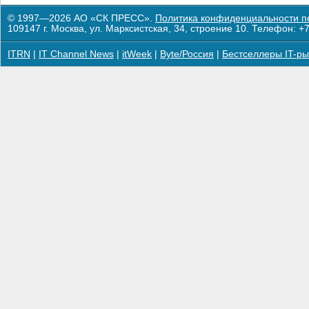
© 1997—2026 АО «СК ПРЕСС».
Политика конфиденциальности п
109147 г. Москва, ул. Марксистская, 34, строение 10. Телефон: +7
ITRN
|
IT Channel News
|
itWeek
|
Byte/Россия
|
Бестселлеры IT-ры