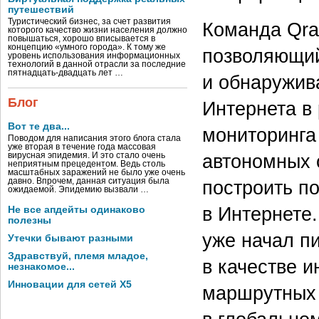
путешествий
Туристический бизнес, за счет развития
Команда Qrat
которого качество жизни населения должно
повышаться, хорошо вписывается в
концепцию «умного города». К тому же
позволяющи
уровень использования информационных
технологий в данной отрасли за последние
пятнадцать-двадцать лет …
и обнаружив
Блог
Интернета в
Вот те два...
мониторинга
Поводом для написания этого блога стала
уже вторая в течение года массовая
автономных 
вирусная эпидемия. И это стало очень
неприятным прецедентом. Ведь столь
масштабных заражений не было уже очень
давно. Впрочем, данная ситуация была
построить п
ожидаемой. Эпидемию вызвали …
в Интернете
Не все апдейты одинаково
полезны
уже начал пи
Утечки бывают разными
Здравствуй, племя младое,
в качестве 
незнакомое...
Инновации для сетей X5
маршрутных 