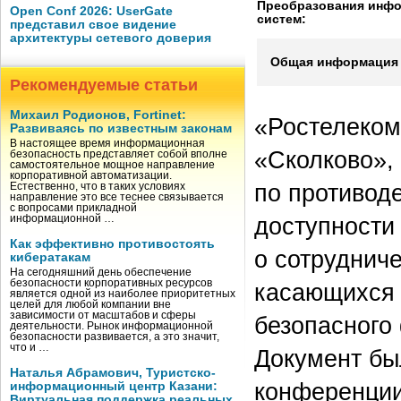
Преобразования инф
Open Conf 2026: UserGate
систем:
представил свое видение
архитектуры сетевого доверия
Общая информация 
Рекомендуемые статьи
Михаил Родионов, Fortinet:
«Ростелеком
Развиваясь по известным законам
В настоящее время информационная
«Сколково», 
безопасность представляет собой вполне
самостоятельное мощное направление
корпоративной автоматизации.
по противод
Естественно, что в таких условиях
направление это все теснее связывается
с вопросами прикладной
доступности
информационной …
Как эффективно противостоять
о сотрудниче
кибератакам
На сегодняшний день обеспечение
безопасности корпоративных ресурсов
касающихся 
является одной из наиболее приоритетных
целей для любой компании вне
зависимости от масштабов и сферы
безопасного
деятельности. Рынок информационной
безопасности развивается, а это значит,
что и …
Документ бы
Наталья Абрамович, Туристско-
конференции 
информационный центр Казани:
Виртуальная поддержка реальных