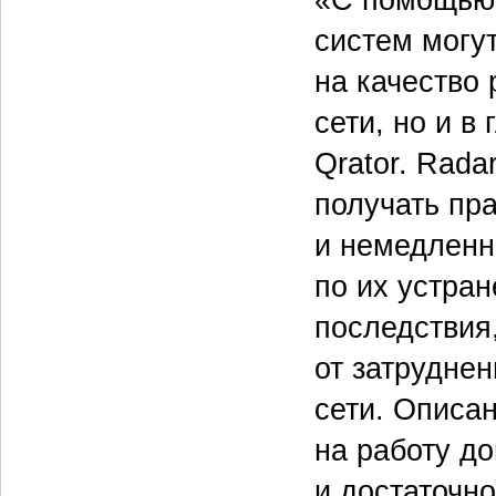
«С помощью 
систем могу
на качество 
сети, но и в
Qrator. Rad
получать пр
и немедленн
по их устра
последствия
от затруднен
сети. Описа
на работу д
и достаточно